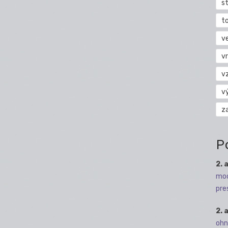
s
t
v
vr
v
v
z
P
2. 
mod
pre
2. 
ohn