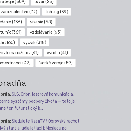
tratégie
(309)
tovar
(23)
ovaroznalectvo
(72)
tréning
(39)
edenie
(136)
visenie
(58)
tuľník
(361)
vzdelávanie
(63)
zlet
(60)
výcvik
(318)
ýcvik manažérov
(41)
výroba
(41)
amestnanci
(32)
ľudské zdroje
(59)
oradňa
apríla
:
SLS, Orion, laserová komunikácia,
erné systémy podpory života — toto je
sne ten futuristický b...
apríla
:
Sledujete NasaTV? Obrovský rachot,
ivý štart a ľudia letiaci k Mesiacu po