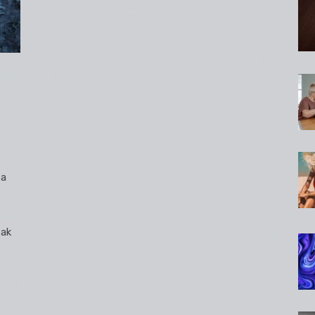
sa
šak