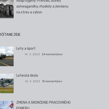
Adaptogény: Prehľad, účinky
ashwagandhy, rhodioly a ženšenu
na stres a výkon
JČÍTANEJŠIE
Lety a šport
14. 3. 2023
24 komentárov
Letecká škola
16. 3. 2023
15 komentárov
ZMENA A SKONČENIE PRACOVNÉHO
POMERU