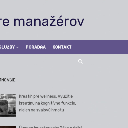
pre manažérov
SLUŽBY
PORADŇA
KONTAKT
JNOVŠIE
Kreatín pre wellness: Využitie
kreatínu na kognitívne funkcie,
nielen na svalovú hmotu