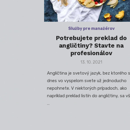
Služby pre manažérov
Potrebujete preklad do
angličtiny? Stavte na
profesionálov
Posted
13. 10. 2021
on
Angličtina je svetový jazyk, bez ktorého 
dnes vo vyspelom svete už jednoducho
nepohnete. V niektorých prípadoch, ako
napríklad preklad listín do angličtiny, sa v
…