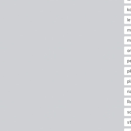
k
l
m
m
o
pe
pi
p
ri
R
s
st