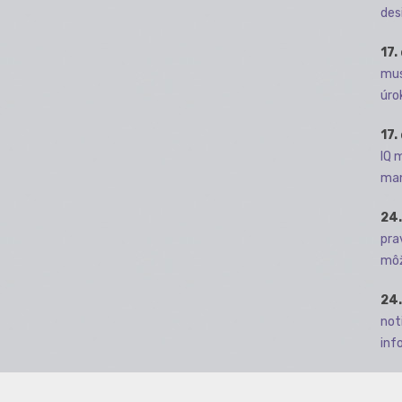
des
17.
mus
úro
17.
IQ 
man
24.
pra
môž
24.
not
info