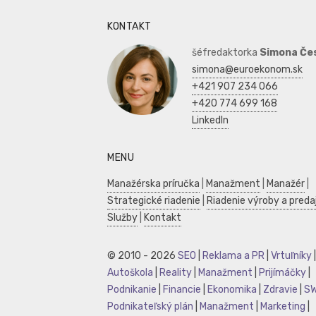
KONTAKT
šéfredaktorka
Simona Če
simona@euroekonom.sk
+421 907 234 066
+420 774 699 168
LinkedIn
MENU
Manažérska príručka
|
Manažment
|
Manažér
|
Strategické riadenie
|
Riadenie výroby a preda
Služby
|
Kontakt
© 2010 - 2026
SEO
|
Reklama a PR
|
Vrtuľníky
|
Autoškola
|
Reality
|
Manažment
|
Prijímáčky
|
Podnikanie
|
Financie
|
Ekonomika
|
Zdravie
|
S
Podnikateľský plán
|
Manažment
|
Marketing
|