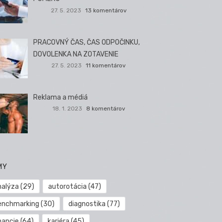
27. 5. 2023
13 komentárov
PRACOVNÝ ČAS, ČAS ODPOČINKU,
DOVOLENKA NA ZOTAVENIE
27. 5. 2023
11 komentárov
Reklama a médiá
18. 1. 2023
8 komentárov
MY
nalýza
(29)
autorotácia
(47)
enchmarking
(30)
diagnostika
(77)
nancie
(64)
kariéra
(45)