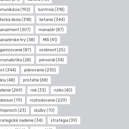
omunikácia
(192)
kontrola
(318)
etecká škola
(318)
lietanie
(344)
anažment
(307)
manažér
(87)
anažérske hry
(38)
MIS
(41)
rganizovanie
(87)
osobnosť
(25)
rsonalistika
(28)
personál
(34)
lot
(344)
plánovanie
(230)
lány
(48)
pristátie
(68)
adenie
(269)
risk
(33)
riziko
(40)
obinson
(79)
rozhodovanie
(229)
chopnosti
(23)
služby
(70)
rategické riadenie
(34)
stratégia
(39)