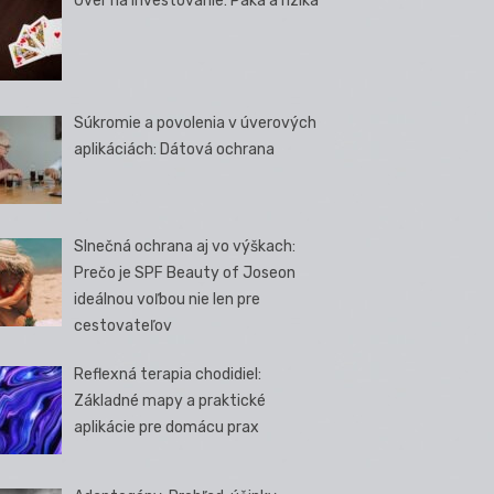
Úver na investovanie: Páka a riziká
Súkromie a povolenia v úverových
aplikáciách: Dátová ochrana
Slnečná ochrana aj vo výškach:
Prečo je SPF Beauty of Joseon
ideálnou voľbou nie len pre
cestovateľov
Reflexná terapia chodidiel:
Základné mapy a praktické
aplikácie pre domácu prax