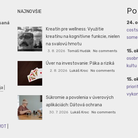
Po
NAJNOVŠIE
24. 
saná
Kreatín pre wellness: Využitie
costs 
kreatínu na kognitívne funkcie, nielen
some 
na svalovú hmotu
15. o
3. 8. 2026
Tomáš Hudák
No comments
osobné
Úver na investovanie: Páka a riziká
kultu 
2. 8. 2026
Lukáš Kroc
No comments
15. o
priori
ja
|
vykoná
Súkromie a povolenia v úverových
aplikáciách: Dátová ochrana
30. 7. 2026
Lukáš Kroc
No comments
WOT
|