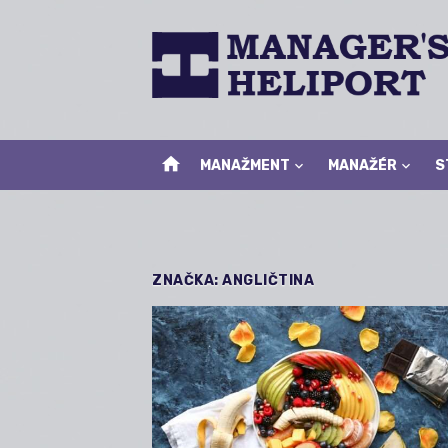
Skip
to
content
home
MANAŽMENT
MANAŽÉR
S
ZNAČKA:
ANGLIČTINA