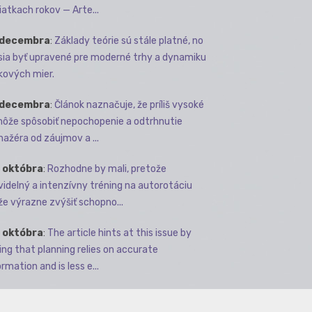
iatkach rokov — Arte...
 decembra
:
Základy teórie sú stále platné, no
ia byť upravené pre moderné trhy a dynamiku
kových mier.
 decembra
:
Článok naznačuje, že príliš vysoké
môže spôsobiť nepochopenie a odtrhnutie
ažéra od záujmov a ...
 októbra
:
Rozhodne by mali, pretože
videlný a intenzívny tréning na autorotáciu
e výrazne zvýšiť schopno...
 októbra
:
The article hints at this issue by
ing that planning relies on accurate
rmation and is less e...