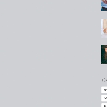
TÉ
a
b
fi