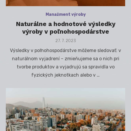
Manažment výroby
Naturálne a hodnotové výsledky
výroby v poľnohospodárstve
Posted
27. 7. 2023
on
Výsledky v poľnohospodárstve môžeme sledovať: v
naturálnom vyjadrení – zmieňujeme sa o nich pri
tvorbe produktov a vyjadrujú sa spravidla vo
fyzických jeknotkach alebo v …