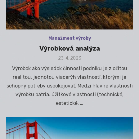
Manažment výroby
Výrobková analýza
Posted
23. 4. 2023
on
Výrobok ako výsledok činnosti podniku je zložitou
realitou, jednotou viacerýh vlastností, ktorými je
schopný potreby uspokojovať. Medzi hlavné vlastnosti
výrobku patria: úžitkové vlastnosti (technické,
estetické, …