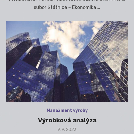
súbor Štátnice – Ekonomika …
Manažment výroby
Výrobková analýza
Posted
9. 9. 2023