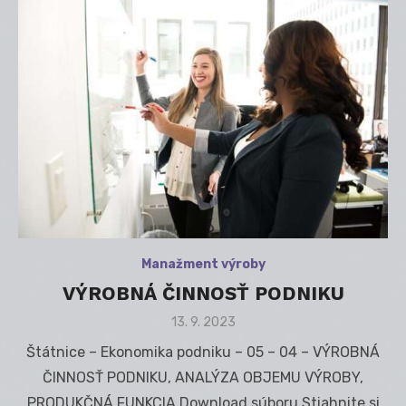
Manažment výroby
VÝROBNÁ ČINNOSŤ PODNIKU
Posted
13. 9. 2023
on
Štátnice – Ekonomika podniku – 05 – 04 – VÝROBNÁ
ČINNOSŤ PODNIKU, ANALÝZA OBJEMU VÝROBY,
PRODUKČNÁ FUNKCIA Download súboru Stiahnite si