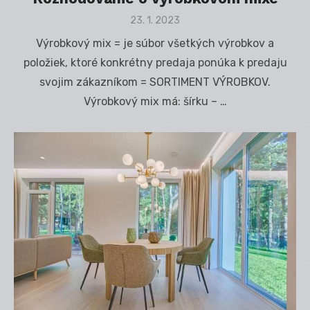
Posted
23. 1. 2023
on
Výrobkový mix = je súbor všetkých výrobkov a
položiek, ktoré konkrétny predaja ponúka k predaju
svojim zákazníkom = SORTIMENT VÝROBKOV.
Výrobkový mix má: šírku – …