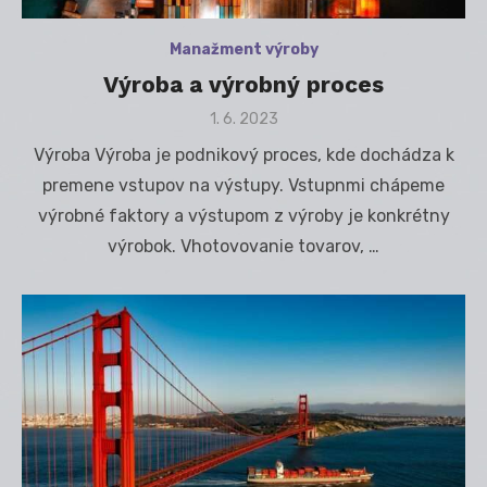
Manažment výroby
Výroba a výrobný proces
Posted
1. 6. 2023
on
Výroba Výroba je podnikový proces, kde dochádza k
premene vstupov na výstupy. Vstupnmi chápeme
výrobné faktory a výstupom z výroby je konkrétny
výrobok. Vhotovovanie tovarov, …