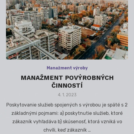
Manažment výroby
MANAŽMENT POVÝROBNÝCH
ČINNOSTÍ
Posted
4. 1. 2023
on
Poskytovanie služieb spojených s výrobou je späté s 2
základnými pojmami: a) poskytnutie služieb, ktoré
zákazník vyhľadáva b) skúsenosť, ktorá vzniká vo
chvíli, keď zákazník …