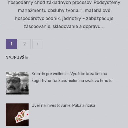
hospodárny chod základných procesov. Podsystémy
manažmentu obsluhy tvoria: 1. materiálové
hospodárstvo podnik. jednotky – zabezpečuje
zásobovanie, skladovanie a dopravu …
1
2
‹
Stránkovanie
príspevkov
NAJNOVŠIE
Kreatín pre wellness: Využitie kreatínu na
kognitívne funkcie, nielen na svalovú hmotu
Úver na investovanie: Páka a riziká