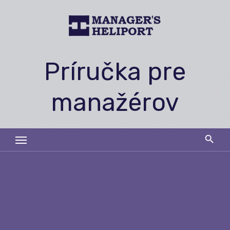
Skip
to
content
Príručka pre
manažérov