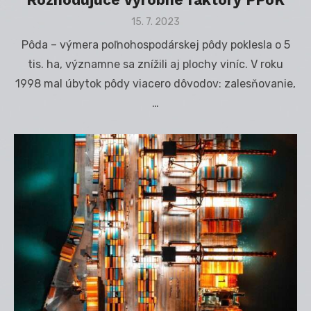
Posted
15. 7. 2023
on
Pôda – výmera poľnohospodárskej pôdy poklesla o 5
tis. ha, významne sa znížili aj plochy viníc. V roku
1998 mal úbytok pôdy viacero dôvodov: zalesňovanie,
…