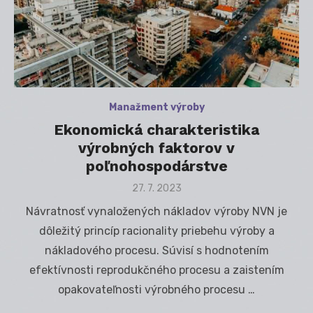
Manažment výroby
Ekonomická charakteristika
výrobných faktorov v
poľnohospodárstve
Posted
27. 7. 2023
on
Návratnosť vynaložených nákladov výroby NVN je
dôležitý princíp racionality priebehu výroby a
nákladového procesu. Súvisí s hodnotením
efektívnosti reprodukčného procesu a zaistením
opakovateľnosti výrobného procesu …