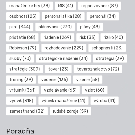
manažérske hry
(38)
MIS
(41)
organizovanie
(87)
osobnosť
(25)
personalistika
(28)
personál
(34)
pilot
(344)
plánovanie
(230)
plány
(48)
pristátie
(68)
riadenie
(269)
risk
(33)
riziko
(40)
Robinson
(79)
rozhodovanie
(229)
schopnosti
(23)
služby
(70)
strategické riadenie
(34)
stratégia
(39)
stratégie
(309)
tovar
(23)
tovaroznalectvo
(72)
tréning
(39)
vedenie
(136)
visenie
(58)
vrtuľník
(361)
vzdelávanie
(63)
vzlet
(60)
výcvik
(318)
výcvik manažérov
(41)
výroba
(41)
zamestnanci
(32)
ľudské zdroje
(59)
Poradňa