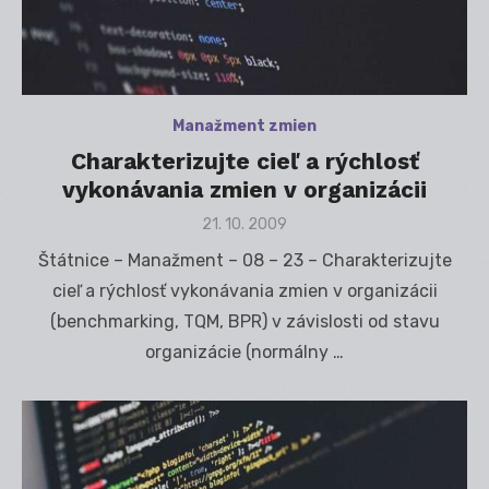
Manažment zmien
Charakterizujte cieľ a rýchlosť
vykonávania zmien v organizácii
Posted
21. 10. 2009
on
Štátnice – Manažment – 08 – 23 – Charakterizujte
cieľ a rýchlosť vykonávania zmien v organizácii
(benchmarking, TQM, BPR) v závislosti od stavu
organizácie (normálny …