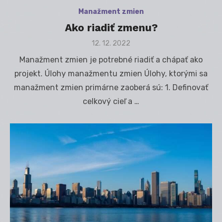
Manažment zmien
Ako riadiť zmenu?
Posted
12. 12. 2022
on
Manažment zmien je potrebné riadiť a chápať ako
projekt. Úlohy manažmentu zmien Úlohy, ktorými sa
manažment zmien primárne zaoberá sú: 1. Definovať
celkový cieľ a …