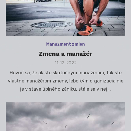
Manažment zmien
Zmena a manažér
Posted
11. 12. 2022
on
Hovorí sa, že ak ste skutočným manažérom, tak ste
vlastne manažérom zmeny, lebo kým organizácia nie
je v stave úplného zániku, stále sa v nej …