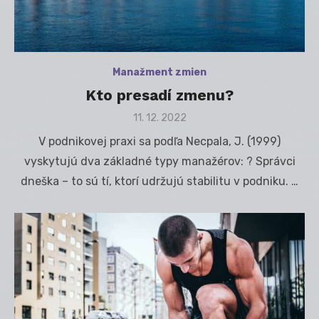
Manažment zmien
Kto presadí zmenu?
Posted
11. 12. 2022
on
V podnikovej praxi sa podľa Necpala, J. (1999)
vyskytujú dva základné typy manažérov: ? Správci
dneška – to sú tí, ktorí udržujú stabilitu v podniku. …