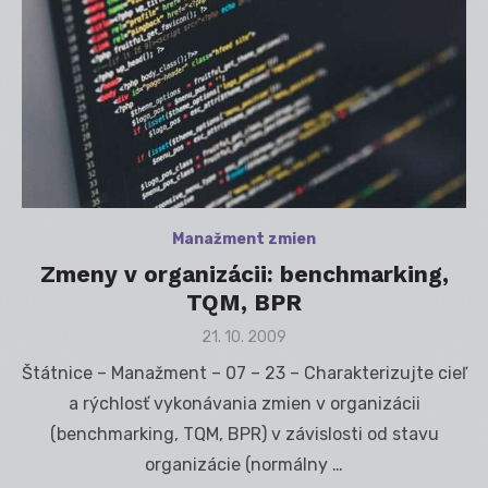
Manažment zmien
Zmeny v organizácii: benchmarking,
TQM, BPR
Posted
21. 10. 2009
on
Štátnice – Manažment – 07 – 23 – Charakterizujte cieľ
a rýchlosť vykonávania zmien v organizácii
(benchmarking, TQM, BPR) v závislosti od stavu
organizácie (normálny …