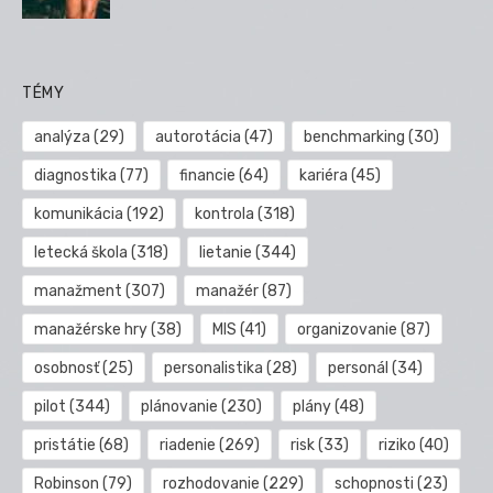
TÉMY
analýza
(29)
autorotácia
(47)
benchmarking
(30)
diagnostika
(77)
financie
(64)
kariéra
(45)
komunikácia
(192)
kontrola
(318)
letecká škola
(318)
lietanie
(344)
manažment
(307)
manažér
(87)
manažérske hry
(38)
MIS
(41)
organizovanie
(87)
osobnosť
(25)
personalistika
(28)
personál
(34)
pilot
(344)
plánovanie
(230)
plány
(48)
pristátie
(68)
riadenie
(269)
risk
(33)
riziko
(40)
Robinson
(79)
rozhodovanie
(229)
schopnosti
(23)