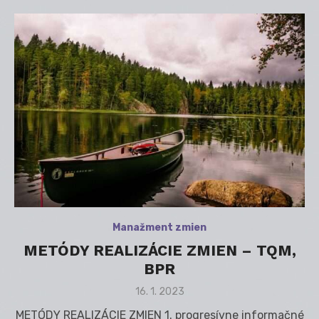
Manažment zmien
METÓDY REALIZÁCIE ZMIEN – TQM,
BPR
Posted
16. 1. 2023
on
METÓDY REALIZÁCIE ZMIEN 1. progresívne informačné