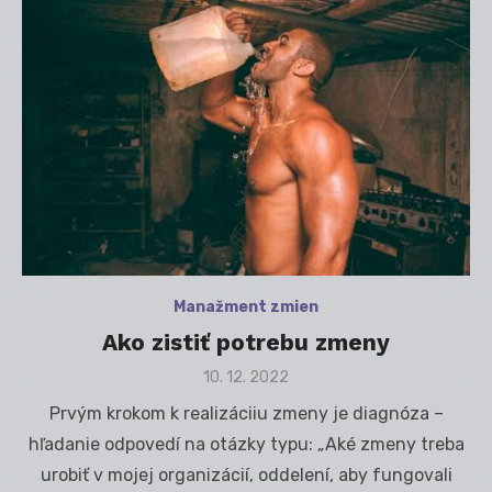
Manažment zmien
Ako zistiť potrebu zmeny
Posted
10. 12. 2022
on
Prvým krokom k realizáciiu zmeny je diagnóza –
hľadanie odpovedí na otázky typu: „Aké zmeny treba
urobiť v mojej organizácií, oddelení, aby fungovali