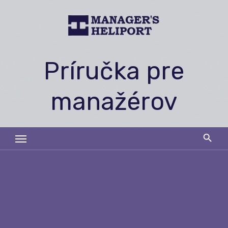
Skip
to
content
Príručka pre
manažérov