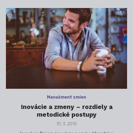
Manažment zmien
Inovácie a zmeny – rozdiely a
metodické postupy
Posted
10. 3. 2015
on