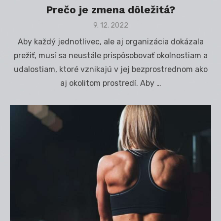
Prečo je zmena dôležitá?
Posted
9. 12. 2022
on
Aby každý jednotlivec, ale aj organizácia dokázala
prežiť, musí sa neustále prispôsobovať okolnostiam a
udalostiam, ktoré vznikajú v jej bezprostrednom ako
aj okolitom prostredí. Aby …