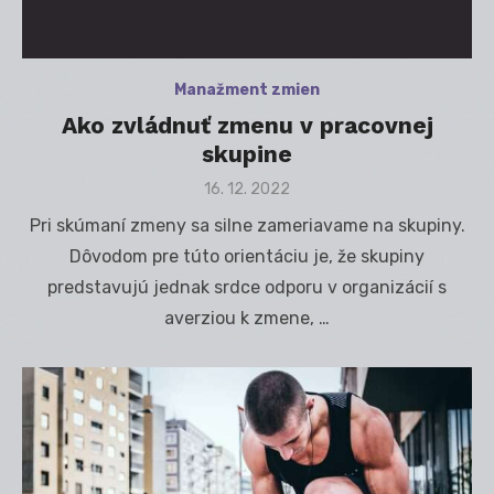
Manažment zmien
Ako zvládnuť zmenu v pracovnej
skupine
Posted
16. 12. 2022
on
Pri skúmaní zmeny sa silne zameriavame na skupiny.
Dôvodom pre túto orientáciu je, že skupiny
predstavujú jednak srdce odporu v organizácií s
averziou k zmene, …