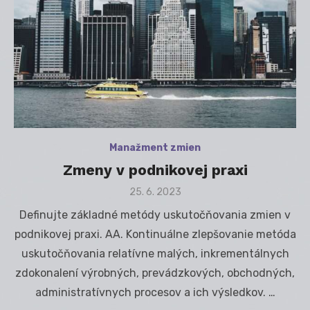
Manažment zmien
Zmeny v podnikovej praxi
Posted
25. 6. 2023
on
Definujte základné metódy uskutočňovania zmien v
podnikovej praxi. AA. Kontinuálne zlepšovanie metóda
uskutočňovania relatívne malých, inkrementálnych
zdokonalení výrobných, prevádzkových, obchodných,
administratívnych procesov a ich výsledkov. …