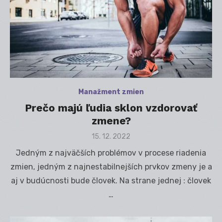
Manažment zmien
Prečo majú ľudia sklon vzdorovať
zmene?
Posted
15. 12. 2022
on
Jedným z najväčších problémov v procese riadenia
zmien, jedným z najnestabilnejších prvkov zmeny je a
aj v budúcnosti bude človek. Na strane jednej : človek
…