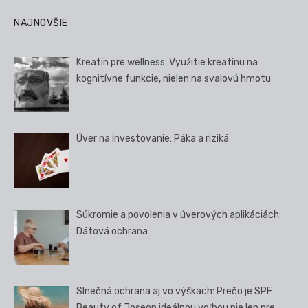
NAJNOVŠIE
Kreatín pre wellness: Využitie kreatínu na
kognitívne funkcie, nielen na svalovú hmotu
Úver na investovanie: Páka a riziká
Súkromie a povolenia v úverových aplikáciách:
Dátová ochrana
Slnečná ochrana aj vo výškach: Prečo je SPF
Beauty of Joseon ideálnou voľbou nie len pre