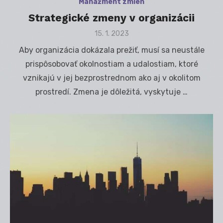
Manažment zmien
Strategické zmeny v organizácii
Posted
15. 1. 2023
on
Aby organizácia dokázala prežiť, musí sa neustále
prispôsobovať okolnostiam a udalostiam, ktoré
vznikajú v jej bezprostrednom ako aj v okolitom
prostredí. Zmena je dôležitá, vyskytuje …