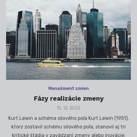
Manažment zmien
Fázy realizácie zmeny
Posted
15. 12. 2022
on
Kurt Lewin a schéma silového poľa Kurt Lewin (1951),
ktorý zostavil schému silového poľa, stanovil aj tri
kritické štádia v zavádzaní zmeny alebo inovácie: