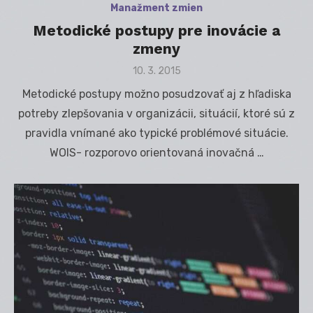
Manažment zmien
Metodické postupy pre inovácie a
zmeny
Posted
10. 3. 2015
on
Metodické postupy možno posudzovať aj z hľadiska
potreby zlepšovania v organizácii, situácií, ktoré sú z
pravidla vnímané ako typické problémové situácie.
WOIS- rozporovo orientovaná inovačná …