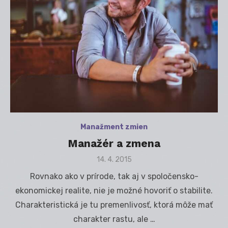
Manažment zmien
Manažér a zmena
Posted
14. 4. 2015
on
Rovnako ako v prírode, tak aj v spoločensko-
ekonomickej realite, nie je možné hovoriť o stabilite.
Charakteristická je tu premenlivosť, ktorá môže mať
charakter rastu, ale …