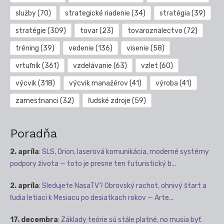
služby
(70)
strategické riadenie
(34)
stratégia
(39)
stratégie
(309)
tovar
(23)
tovaroznalectvo
(72)
tréning
(39)
vedenie
(136)
visenie
(58)
vrtuľník
(361)
vzdelávanie
(63)
vzlet
(60)
výcvik
(318)
výcvik manažérov
(41)
výroba
(41)
zamestnanci
(32)
ľudské zdroje
(59)
Poradňa
2. apríla
:
SLS, Orion, laserová komunikácia, moderné systémy
podpory života — toto je presne ten futuristický b...
2. apríla
:
Sledujete NasaTV? Obrovský rachot, ohnivý štart a
ľudia letiaci k Mesiacu po desiatkach rokov — Arte...
17. decembra
:
Základy teórie sú stále platné, no musia byť