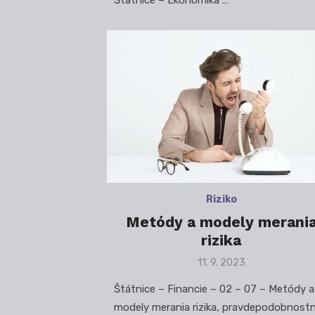
Štátnice – Ekonomika …
Riziko
Metódy a modely merani
rizika
Posted
11. 9. 2023
on
Štátnice – Financie – 02 – 07 – Metódy a
modely merania rizika, pravdepodobnost