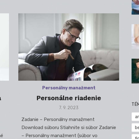
Personálny manažment
a
Personálne riadenie
TÉ
Posted
7. 9. 2023
on
a
Zadanie – Personálny manažment
Download súboru Stiahnite si súbor Zadanie
b
né
– Personálny manažment (súbor vo
fi