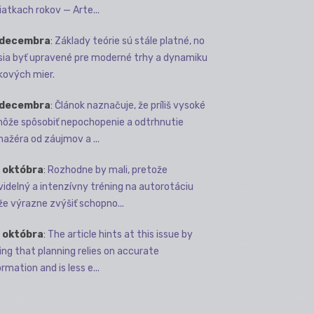
iatkach rokov — Arte...
 decembra
:
Základy teórie sú stále platné, no
ia byť upravené pre moderné trhy a dynamiku
kových mier.
 decembra
:
Článok naznačuje, že príliš vysoké
môže spôsobiť nepochopenie a odtrhnutie
ažéra od záujmov a ...
 októbra
:
Rozhodne by mali, pretože
videlný a intenzívny tréning na autorotáciu
e výrazne zvýšiť schopno...
 októbra
:
The article hints at this issue by
ing that planning relies on accurate
rmation and is less e...