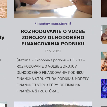
Finančný manažment
ROZHODOVANIE O VOĽBE
ly
ZDROJOV DLHODOBÉHO
FINANCOVANIA PODNIKU
Posted
17. 9. 2023
on
IL
Štátnice – Ekonomika podniku – 05 – 13 –
ROZHODOVANIE O VOĽBE ZDROJOV
DLHODOBÉHO FINANCOVANIA PODNIKU,
FINANČNÁ ŠTRUKTÚRA PODNIKU, MODELY
FINANČNEJ ŠTRUKTÚRY, OPTIMÁLNA
FINANČNÁ ŠTRUKTÚRA …