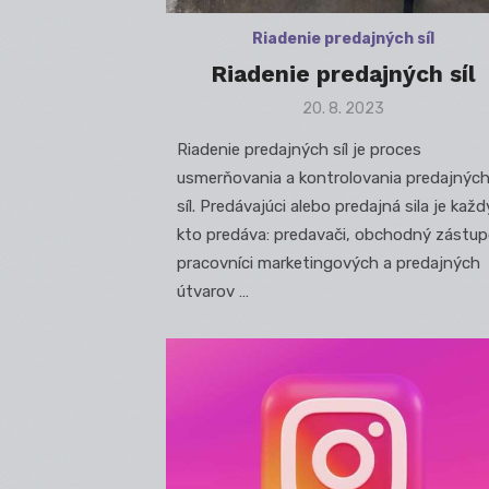
Riadenie predajných síl
Riadenie predajných síl
Posted
20. 8. 2023
on
Riadenie predajných síl je proces
usmerňovania a kontrolovania predajnýc
síl. Predávajúci alebo predajná sila je každ
kto predáva: predavači, obchodný zástup
pracovníci marketingových a predajných
útvarov …