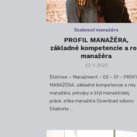
Osobnosť manažéra
PROFIL MANAŽÉRA,
základné kompetencie a ro
manažéra
Posted
23. 9. 2023
on
Štátnice – Manažment – 03 – 01 – PROF
MANAŽÉRA, základné kompetencie a roly
manažéra, princípy a štýl manažérskej
práce, etika manažéra Download súboru
Stiahnite …