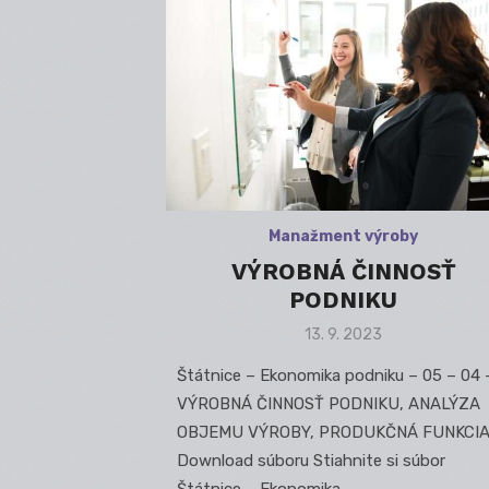
Manažment výroby
VÝROBNÁ ČINNOSŤ
PODNIKU
Posted
13. 9. 2023
on
Štátnice – Ekonomika podniku – 05 – 04 
VÝROBNÁ ČINNOSŤ PODNIKU, ANALÝZA
OBJEMU VÝROBY, PRODUKČNÁ FUNKCI
Download súboru Stiahnite si súbor