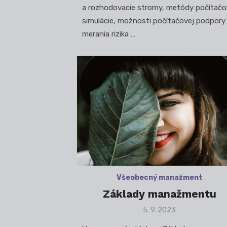
a rozhodovacie stromy, metódy počítačo
simulácie, možnosti počítačovej podpory
merania rizika …
Všeobecný manažment
Základy manažmentu
Posted
5. 9. 2023
on