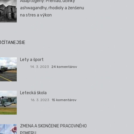
Adaptogény: Prehľad, účinky
ashwagandhy, rhodioly a ženšenu
na stres a výkon
JČÍTANEJŠIE
Lety a šport
14. 3. 2023
24 komentárov
Letecká škola
16. 3. 2023
15 komentárov
ZMENA A SKONČENIE PRACOVNÉHO
POMERU