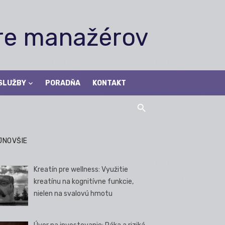
pre manažérov
SLUŽBY
PORADŇA
KONTAKT
JNOVŠIE
Kreatín pre wellness: Využitie
kreatínu na kognitívne funkcie,
nielen na svalovú hmotu