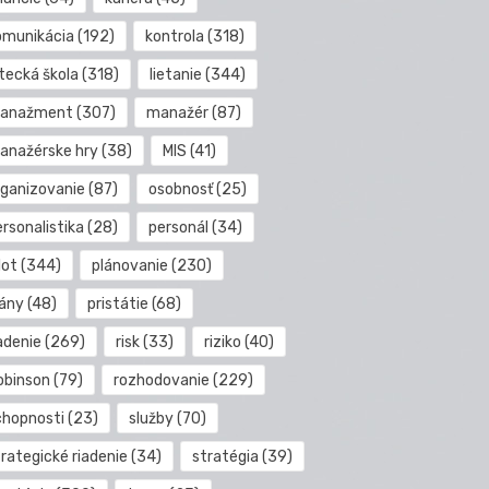
omunikácia
(192)
kontrola
(318)
etecká škola
(318)
lietanie
(344)
anažment
(307)
manažér
(87)
anažérske hry
(38)
MIS
(41)
rganizovanie
(87)
osobnosť
(25)
rsonalistika
(28)
personál
(34)
lot
(344)
plánovanie
(230)
lány
(48)
pristátie
(68)
adenie
(269)
risk
(33)
riziko
(40)
obinson
(79)
rozhodovanie
(229)
chopnosti
(23)
služby
(70)
rategické riadenie
(34)
stratégia
(39)