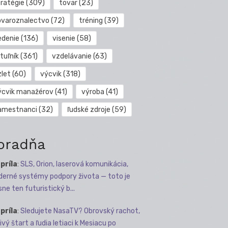
tratégie
(309)
tovar
(23)
ovaroznalectvo
(72)
tréning
(39)
edenie
(136)
visenie
(58)
tuľník
(361)
vzdelávanie
(63)
zlet
(60)
výcvik
(318)
ýcvik manažérov
(41)
výroba
(41)
amestnanci
(32)
ľudské zdroje
(59)
oradňa
apríla
:
SLS, Orion, laserová komunikácia,
erné systémy podpory života — toto je
sne ten futuristický b...
apríla
:
Sledujete NasaTV? Obrovský rachot,
ivý štart a ľudia letiaci k Mesiacu po