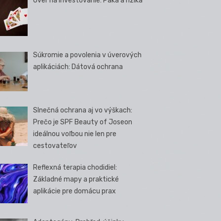
Úver na investovanie: Páka a riziká
Súkromie a povolenia v úverových
aplikáciách: Dátová ochrana
Slnečná ochrana aj vo výškach:
Prečo je SPF Beauty of Joseon
ideálnou voľbou nie len pre
cestovateľov
Reflexná terapia chodidiel:
Základné mapy a praktické
aplikácie pre domácu prax