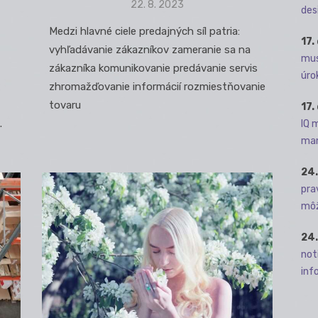
Posted
22. 8. 2023
des
on
Medzi hlavné ciele predajných síl patria:
17.
vyhľadávanie zákazníkov zameranie sa na
mus
zákazníka komunikovanie predávanie servis
úro
zhromažďovanie informácií rozmiestňovanie
tovaru
17.
.
IQ 
man
24.
pra
môž
24.
not
info