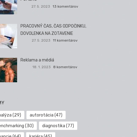
27. 5. 2023
13 komentárov
PRACOVNÝ ČAS, ČAS ODPOČINKU,
DOVOLENKA NA ZOTAVENIE
27. 5. 2023
11 komentárov
Reklama a médiá
18. 1. 2023
8 komentárov
MY
nalýza
(29)
autorotácia
(47)
enchmarking
(30)
diagnostika
(77)
nancie
(64)
kariéra
(45)