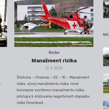
NA
Riziko
Manažment rizika
Posted
13. 9. 2023
on
Štátnice – Financie – 02 – 10 – Manažment
–
rizika, vývoj manažmentu rizika, nové
koncepcie systémov manažmentu rizika,
A
prístupy k znižovaniu negatívnych dopadov
rizika Download …