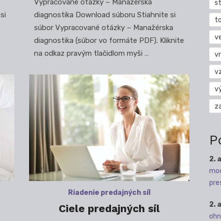
Vypracované otázky – Manažérska
s
si
diagnostika Download súboru Stiahnite si
t
súbor Vypracované otázky – Manažérska
v
diagnostika (súbor vo formáte PDF). Kliknite
na odkaz pravým tlačidlom myši …
vr
v
v
z
P
2. 
mod
pre
Riadenie predajných síl
2. 
Ciele predajných síl
ohn