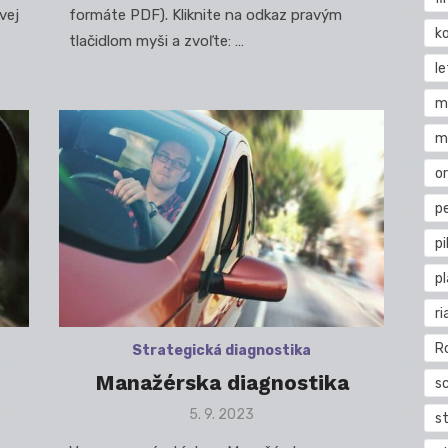
vej
formáte PDF). Kliknite na odkaz pravým
k
tlačidlom myši a zvoľte: …
l
m
m
o
pe
pi
p
ri
R
Strategická diagnostika
Manažérska diagnostika
s
Posted
5. 9. 2023
st
on