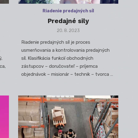
Riadenie predajných síl
Predajné sily
Posted
20. 8. 2023
on
Riadenie predajných síl je proces
h
usmerňovania a kontrolovania predajných
ý,
síl. Klasifikácia funkcií obchodných
ca,
zástupcov – doručovateľ – príjemca
objednávok – misionár – technik – tvorca …