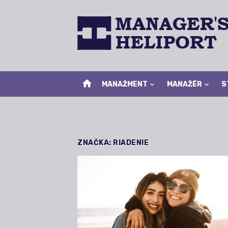
Skip
to
content
home
MANAŽMENT
MANAŽÉR
S
ZNAČKA:
RIADENIE