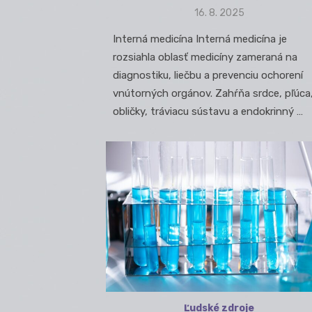
Posted
16. 8. 2025
on
Interná medicína Interná medicína je
rozsiahla oblasť medicíny zameraná na
diagnostiku, liečbu a prevenciu ochorení
vnútorných orgánov. Zahŕňa srdce, pľúca
obličky, tráviacu sústavu a endokrinný …
Ľudské zdroje