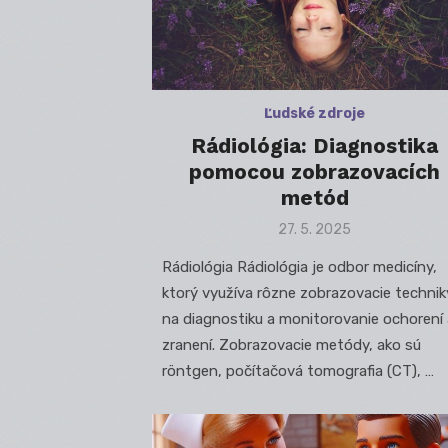
Ľudské zdroje
Rádiológia: Diagnostika
pomocou zobrazovacích
metód
Posted
27. 5. 2025
on
Rádiológia Rádiológia je odbor medicíny,
ktorý využíva rôzne zobrazovacie technik
na diagnostiku a monitorovanie ochorení 
zranení. Zobrazovacie metódy, ako sú
röntgen, počítačová tomografia (CT), …