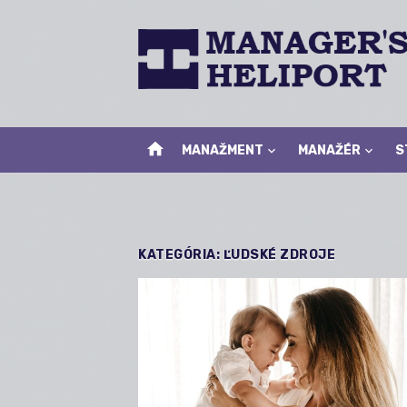
Skip
to
content
home
MANAŽMENT
MANAŽÉR
S
KATEGÓRIA:
ĽUDSKÉ ZDROJE