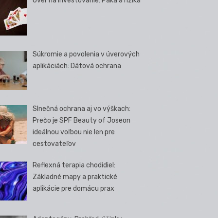
Úver na investovanie: Páka a riziká
Súkromie a povolenia v úverových
aplikáciách: Dátová ochrana
Slnečná ochrana aj vo výškach:
Prečo je SPF Beauty of Joseon
ideálnou voľbou nie len pre
cestovateľov
Reflexná terapia chodidiel:
Základné mapy a praktické
aplikácie pre domácu prax