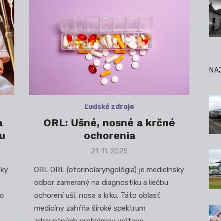
NA
Ľudské zdroje
a
ORL: Ušné, nosné a krčné
u
ochorenia
Posted
21. 11. 2025
on
sky
ORL ORL (otorinolaryngológia) je medicínsky
odbor zameraný na diagnostiku a liečbu
to
ochorení uší, nosa a krku. Táto oblasť
medicíny zahŕňa široké spektrum