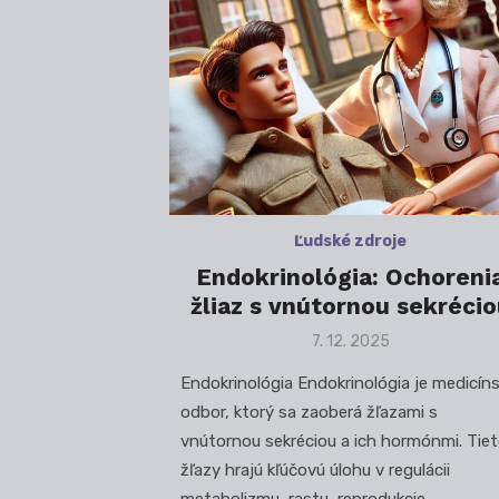
Ľudské zdroje
Endokrinológia: Ochoreni
žliaz s vnútornou sekrécio
Posted
7. 12. 2025
on
Endokrinológia Endokrinológia je medicín
odbor, ktorý sa zaoberá žľazami s
vnútornou sekréciou a ich hormónmi. Tie
žľazy hrajú kľúčovú úlohu v regulácii