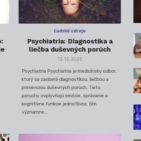
Ľudské zdroje
:
Psychiatria: Diagnostika a
ie
liečba duševných porúch
Posted
13. 12. 2025
on
Psychiatria Psychiatria je medicínsky odbor,
ktorý sa zaoberá diagnostikou, liečbou a
prevenciou duševných porúch. Tieto
poruchy ovplyvňujú emócie, správanie a
kognitívne funkcie jednotlivca, čím
významne …