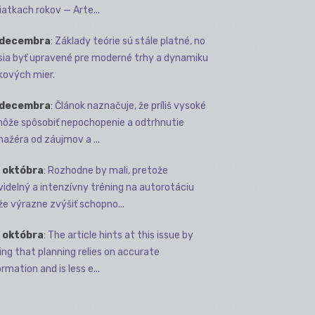
iatkach rokov — Arte...
 decembra
:
Základy teórie sú stále platné, no
ia byť upravené pre moderné trhy a dynamiku
kových mier.
 decembra
:
Článok naznačuje, že príliš vysoké
môže spôsobiť nepochopenie a odtrhnutie
ažéra od záujmov a ...
 októbra
:
Rozhodne by mali, pretože
videlný a intenzívny tréning na autorotáciu
e výrazne zvýšiť schopno...
 októbra
:
The article hints at this issue by
ing that planning relies on accurate
rmation and is less e...