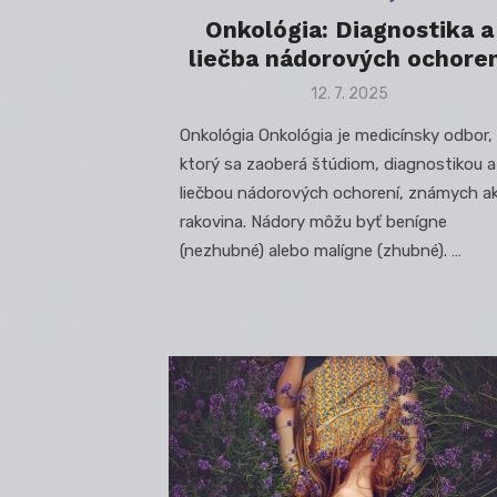
Onkológia: Diagnostika a
liečba nádorových ochoren
Posted
12. 7. 2025
on
Onkológia Onkológia je medicínsky odbor,
ktorý sa zaoberá štúdiom, diagnostikou a
liečbou nádorových ochorení, známych a
rakovina. Nádory môžu byť benígne
(nezhubné) alebo malígne (zhubné). …