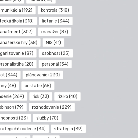
omunikácia
(192)
kontrola
(318)
etecká škola
(318)
lietanie
(344)
anažment
(307)
manažér
(87)
anažérske hry
(38)
MIS
(41)
rganizovanie
(87)
osobnosť
(25)
rsonalistika
(28)
personál
(34)
lot
(344)
plánovanie
(230)
lány
(48)
pristátie
(68)
adenie
(269)
risk
(33)
riziko
(40)
obinson
(79)
rozhodovanie
(229)
chopnosti
(23)
služby
(70)
rategické riadenie
(34)
stratégia
(39)