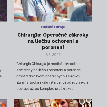
Ľudské zdroje
Chirurgia: Operačné zákroky
na liečbu ochorení a
poranení
Posted
7. 5. 2025
on
Chirurgia Chirurgia je medicínsky odbor
y
zameraný na liečbu ochorení a poranení
a
prostredníctvom operačných zákrokov.
Zahŕňa širokú škálu intervencií od rutinných
operácií až po komplexné zákroky …