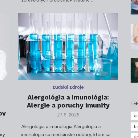
zdravotných problémov vrátane …
Ľudské zdroje
Alergológia a imunológia:
TÉ
Alergie a poruchy imunity
ov
Posted
27. 8. 2025
a
on
Alergológia a imunológia Alergológia a
b
orý
imunológia sú medicínske odbory, ktoré sa
fi