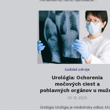
metabolizmu, rastu, reprodukcie …
Ľudské zdroje
Urológia: Ochorenia
močových ciest a
pohlavných orgánov u muž
Posted
29. 10. 2025
on
Urológia Urológia je medicínsky odbor, kt