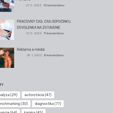
27. 5. 2023
13 komentárov
PRACOVNÝ ČAS, ČAS ODPOČINKU,
DOVOLENKA NA ZOTAVENIE
27. 5. 2023
11 komentárov
Reklama a médiá
18. 1. 2023
8 komentárov
MY
nalýza
(29)
autorotácia
(47)
enchmarking
(30)
diagnostika
(77)
nancie
(64)
kariéra
(45)