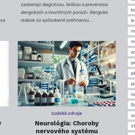
zaoberajú diagnózou, liečbou a prevenciou
k
alergických a imunitných porúch. Alergické
 sa
reakcie sú spôsobené prehnanou …
l
m
m
o
pe
pi
p
ri
R
Ľudské zdroje
s
y
Neurológia: Choroby
st
nervového systému