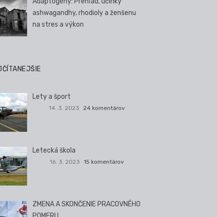
Adaptogény: Prehľad, účinky
ashwagandhy, rhodioly a ženšenu
na stres a výkon
JČÍTANEJŠIE
Lety a šport
14. 3. 2023
24 komentárov
Letecká škola
16. 3. 2023
15 komentárov
ZMENA A SKONČENIE PRACOVNÉHO
POMERU