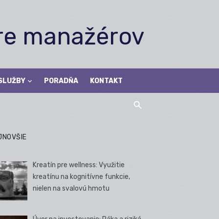
pre manažérov
SLUŽBY
PORADŇA
KONTAKT
JNOVŠIE
Kreatín pre wellness: Využitie
kreatínu na kognitívne funkcie,
nielen na svalovú hmotu