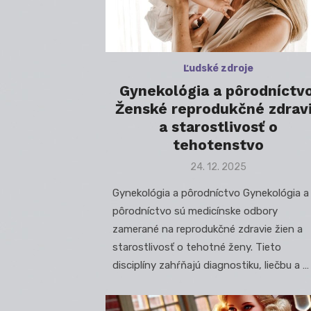
Ľudské zdroje
Gynekológia a pôrodníctvo
Ženské reprodukčné zdrav
a starostlivosť o
tehotenstvo
Posted
24. 12. 2025
on
Gynekológia a pôrodníctvo Gynekológia a
pôrodníctvo sú medicínske odbory
zamerané na reprodukčné zdravie žien a
starostlivosť o tehotné ženy. Tieto
disciplíny zahŕňajú diagnostiku, liečbu a …