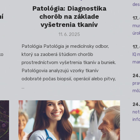
des
Patológia: Diagnostika
í
chorôb na základe
17.
vyšetrenia tkanív
mus
úro
Posted
11. 6. 2025
on
Patológia Patológia je medicínsky odbor,
17.
ko
ktorý sa zaoberá štúdiom chorôb
IQ 
man
prostredníctvom vyšetrenia tkanív a buniek.
Patológovia analyzujú vzorky tkanív
24.
odobraté počas biopsií, operácií alebo pitvy,
pra
…
môž
24.
not
info