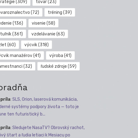
tratégie
(309)
tovar
(23)
ovaroznalectvo
(72)
tréning
(39)
edenie
(136)
visenie
(58)
tuľník
(361)
vzdelávanie
(63)
zlet
(60)
výcvik
(318)
ýcvik manažérov
(41)
výroba
(41)
amestnanci
(32)
ľudské zdroje
(59)
oradňa
apríla
:
SLS, Orion, laserová komunikácia,
erné systémy podpory života — toto je
sne ten futuristický b...
apríla
:
Sledujete NasaTV? Obrovský rachot,
ivý štart a ľudia letiaci k Mesiacu po