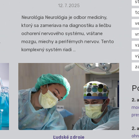
s
Posted
12. 7. 2025
on
t
Neurológia Neurológia je odbor medicíny,
v
ktorý sa zameriava na diagnostiku a liečbu
ochorení nervového systému, vrátane
vr
,
mozgu, miechy a periférnych nervov. Tento
v
komplexný systém riadi …
v
z
P
2. 
mod
pre
2. 
ohn
Ľudské zdroje