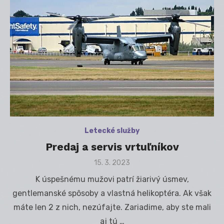
Letecké služby
Predaj a servis vrtuľníkov
Posted
15. 3. 2023
on
K úspešnému mužovi patrí žiarivý úsmev,
gentlemanské spôsoby a vlastná helikoptéra. Ak však
máte len 2 z nich, nezúfajte. Zariadime, aby ste mali
aj tú …