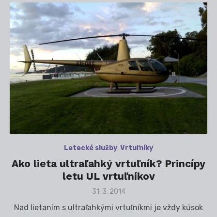
Letecké služby
,
Vrtuľníky
Ako lieta ultraľahký vrtuľník? Princípy
letu UL vrtuľníkov
Posted
31. 3. 2014
on
Nad lietaním s ultraľahkými vrtuľníkmi je vždy kúsok