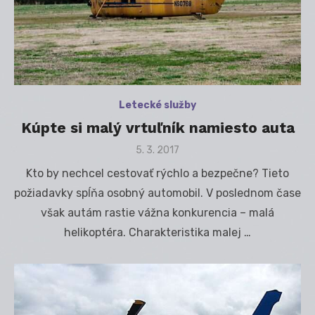
Letecké služby
Kúpte si malý vrtuľník namiesto auta
Posted
5. 3. 2017
on
Kto by nechcel cestovať rýchlo a bezpečne? Tieto
požiadavky spĺňa osobný automobil. V poslednom čase
však autám rastie vážna konkurencia – malá
helikoptéra. Charakteristika malej …