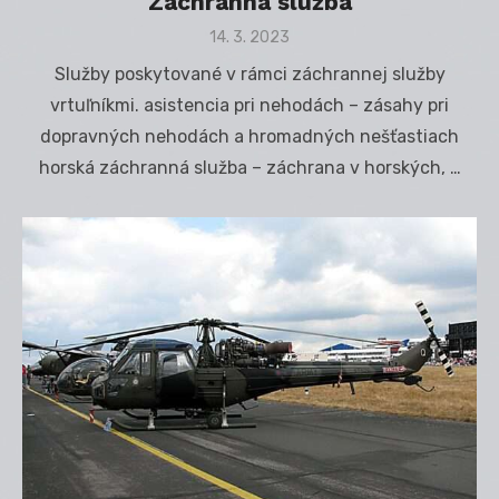
Záchranná služba
Posted
14. 3. 2023
on
Služby poskytované v rámci záchrannej služby
vrtuľníkmi. asistencia pri nehodách – zásahy pri
dopravných nehodách a hromadných nešťastiach
horská záchranná služba – záchrana v horských, …