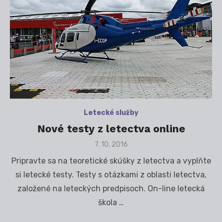
Letecké služby
Nové testy z letectva online
Posted
7. 10. 2016
on
Pripravte sa na teoretické skúšky z letectva a vyplňte
si letecké testy. Testy s otázkami z oblasti letectva,
založené na leteckých predpisoch. On-line letecká
škola …