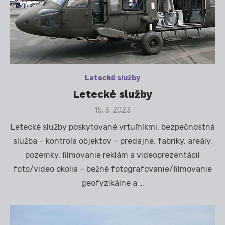
Letecké služby
Letecké služby
Posted
15. 3. 2023
on
Letecké služby poskytované vrtuľníkmi. bezpečnostná
služba – kontrola objektov – predajne, fabriky, areály,
pozemky, filmovanie reklám a videoprezentácií
foto/video okolia – bežné fotografovanie/filmovanie
geofyzikálne a …