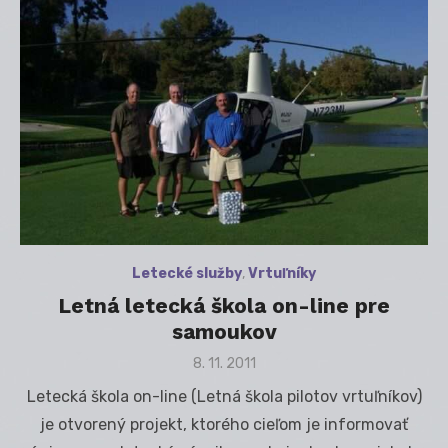
Letecké služby
,
Vrtuľníky
Letná letecká škola on-line pre
samoukov
Posted
8. 11. 2011
on
Letecká škola on-line (Letná škola pilotov vrtuľníkov)
je otvorený projekt, ktorého cieľom je informovať