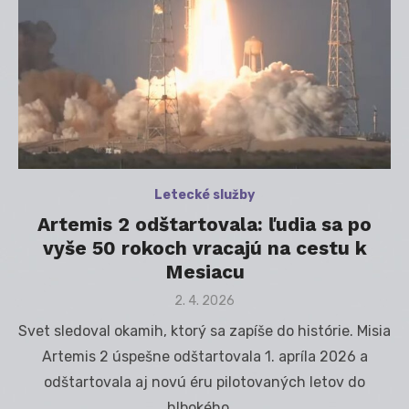
Letecké služby
Artemis 2 odštartovala: ľudia sa po
vyše 50 rokoch vracajú na cestu k
Mesiacu
Posted
2. 4. 2026
on
Svet sledoval okamih, ktorý sa zapíše do histórie. Misia
Artemis 2 úspešne odštartovala 1. apríla 2026 a
odštartovala aj novú éru pilotovaných letov do
hlbokého …