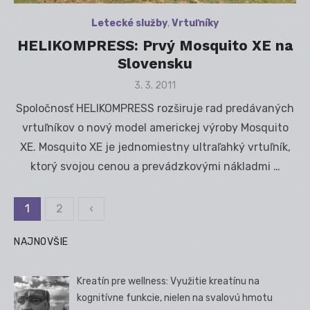
Letecké služby
,
Vrtuľníky
HELIKOMPRESS: Prvý Mosquito XE na
Slovensku
Posted
3. 3. 2011
on
Spoločnosť HELIKOMPRESS rozširuje rad predávaných
vrtuľníkov o nový model americkej výroby Mosquito
XE. Mosquito XE je jednomiestny ultraľahký vrtuľník,
ktorý svojou cenou a prevádzkovými nákladmi …
1
2
‹
Stránkovanie
príspevkov
NAJNOVŠIE
Kreatín pre wellness: Využitie kreatínu na
kognitívne funkcie, nielen na svalovú hmotu