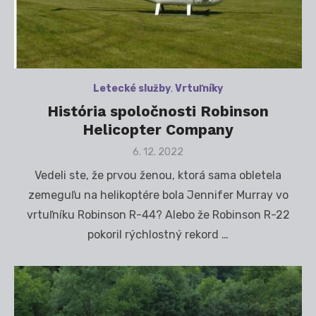
Letecké služby
,
Vrtuľníky
História spoločnosti Robinson
Helicopter Company
Posted
6. 12. 2022
on
Vedeli ste, že prvou ženou, ktorá sama obletela
zemeguľu na helikoptére bola Jennifer Murray vo
vrtuľníku Robinson R-44? Alebo že Robinson R-22
pokoril rýchlostný rekord …