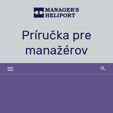
Skip
to
content
Príručka pre
manažérov