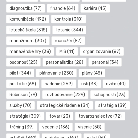
diagnostika
(77)
financie
(64)
kariéra
(45)
komunikácia
(192)
kontrola
(318)
letecká škola
(318)
lietanie
(344)
manažment
(307)
manažér
(87)
manažérske hry
(38)
MIS
(41)
organizovanie
(87)
osobnosť
(25)
personalistika
(28)
personál
(34)
pilot
(344)
plánovanie
(230)
plány
(48)
pristátie
(68)
riadenie
(269)
risk
(33)
riziko
(40)
Robinson
(79)
rozhodovanie
(229)
schopnosti
(23)
služby
(70)
strategické riadenie
(34)
stratégia
(39)
stratégie
(309)
tovar
(23)
tovaroznalectvo
(72)
tréning
(39)
vedenie
(136)
visenie
(58)
vrtuľník
(361)
vzdelávanie
(63)
vzlet
(60)