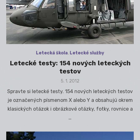
Letecká škola
,
Letecké služby
Letecké testy: 154 nových leteckých
testov
Posted
5. 1. 2012
on
Spravte si letecké testy. 154 nových leteckých testov
je označených písmenom X alebo Y a obsahujú okrem
klasických otázok i obrázkové otázky, fotky, rovnice a
…