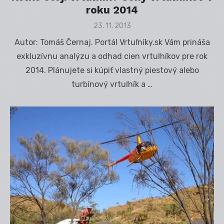
roku 2014
Posted
23. 11. 2013
on
Autor: Tomáš Černaj. Portál Vrtuľníky.sk Vám prináša
exkluzívnu analýzu a odhad cien vrtuľníkov pre rok
2014. Plánujete si kúpiť vlastný piestový alebo
turbínový vrtuľník a …