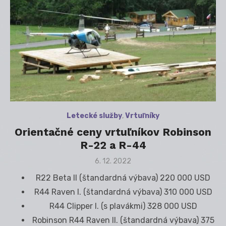
Letecké služby
,
Vrtuľníky
Orientačné ceny vrtuľníkov Robinson
R-22 a R-44
Posted
6. 12. 2022
on
R22 Beta II (štandardná výbava) 220 000 USD
R44 Raven I. (štandardná výbava) 310 000 USD
R44 Clipper I. (s plavákmi) 328 000 USD
Robinson R44 Raven II. (štandardná výbava) 375