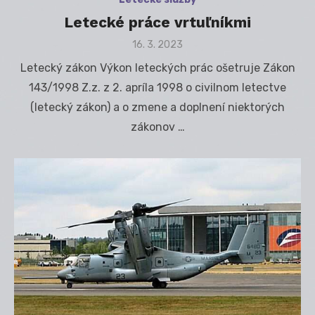
Letecké práce vrtuľníkmi
Posted
16. 3. 2023
on
Letecký zákon Výkon leteckých prác ošetruje Zákon
143/1998 Z.z. z 2. apríla 1998 o civilnom letectve
(letecký zákon) a o zmene a doplnení niektorých
zákonov …