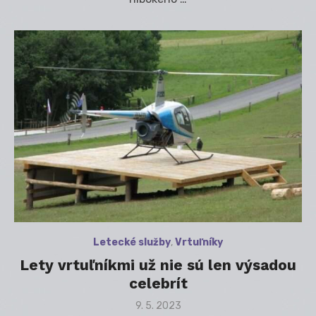
Letecké služby
,
Vrtuľníky
Lety vrtuľníkmi už nie sú len výsadou
celebrít
Posted
9. 5. 2023