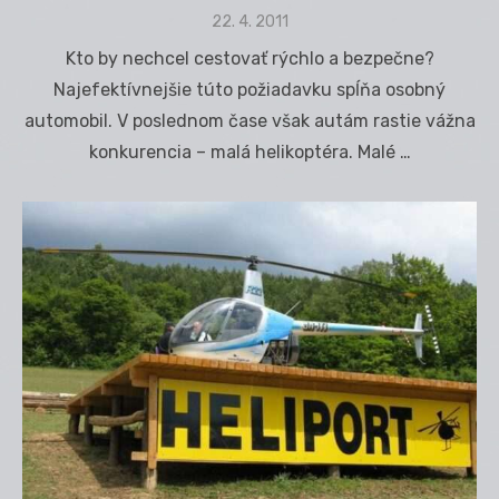
Posted
22. 4. 2011
on
Kto by nechcel cestovať rýchlo a bezpečne?
Najefektívnejšie túto požiadavku spĺňa osobný
automobil. V poslednom čase však autám rastie vážna
konkurencia – malá helikoptéra. Malé …