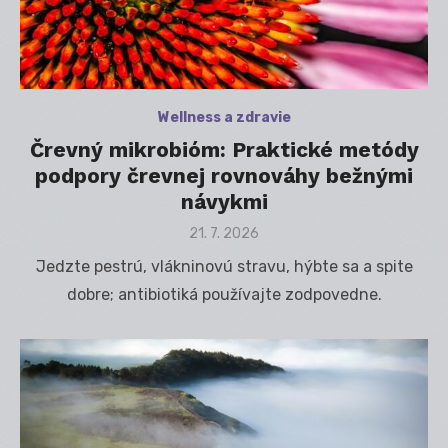
Wellness a zdravie
Črevný mikrobióm: Praktické metódy
podpory črevnej rovnováhy bežnými
návykmi
Posted
21. 7. 2026
on
Jedzte pestrú, vlákninovú stravu, hýbte sa a spite
dobre; antibiotiká používajte zodpovedne.