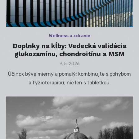
Wellness a zdravie
Doplnky na kĺby: Vedecká validácia
glukozamínu, chondroitínu a MSM
Posted
9. 5. 2026
on
Účinok býva mierny a pomalý; kombinujte s pohybom
a fyzioterapiou, nie len s tabletkou.