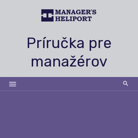
Skip
to
content
Príručka pre
manažérov