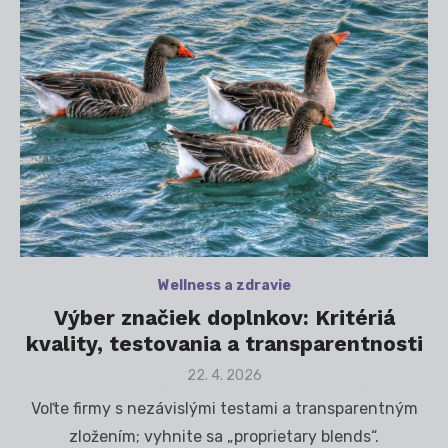
Wellness a zdravie
Výber značiek doplnkov: Kritériá
kvality, testovania a transparentnosti
Posted
22. 4. 2026
on
Voľte firmy s nezávislými testami a transparentným
zložením; vyhnite sa „proprietary blends“.