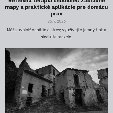
Reflexná terapia chodidiel: Základné
mapy a praktické aplikácie pre domácu
prax
Posted
26. 7. 2026
on
Môže uvoľniť napätie a stres; využívajte jemný tlak a
sledujte reakcie.