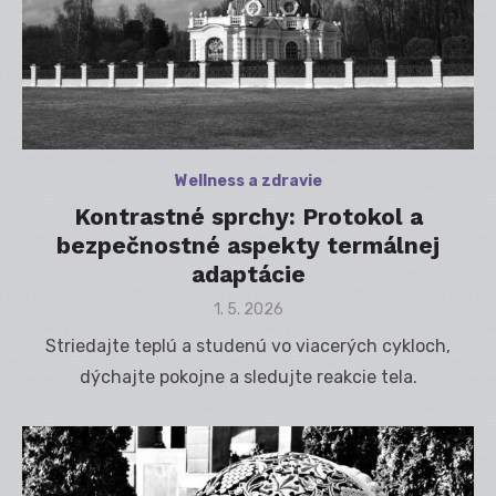
Wellness a zdravie
Kontrastné sprchy: Protokol a
bezpečnostné aspekty termálnej
adaptácie
Posted
1. 5. 2026
on
Striedajte teplú a studenú vo viacerých cykloch,
dýchajte pokojne a sledujte reakcie tela.