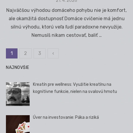
Posted
21. 4. 2026
on
Najväčšou výhodou domáceho pohybu nie je komfort,
ale okamžitá dostupnosť Domáce cvičenie má jednu
silnú výhodu, ktorú veľa ľudí paradoxne nevyužije.
Nemusíš nikam cestovať, baliť …
1
2
3
‹
Stránkovanie
príspevkov
NAJNOVŠIE
Kreatín pre wellness: Využitie kreatínu na
kognitívne funkcie, nielen na svalovú hmotu
Úver na investovanie: Páka a riziká