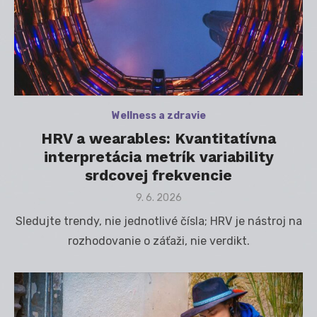
Wellness a zdravie
HRV a wearables: Kvantitatívna
interpretácia metrík variability
srdcovej frekvencie
Posted
9. 6. 2026
on
Sledujte trendy, nie jednotlivé čísla; HRV je nástroj na
rozhodovanie o záťaži, nie verdikt.