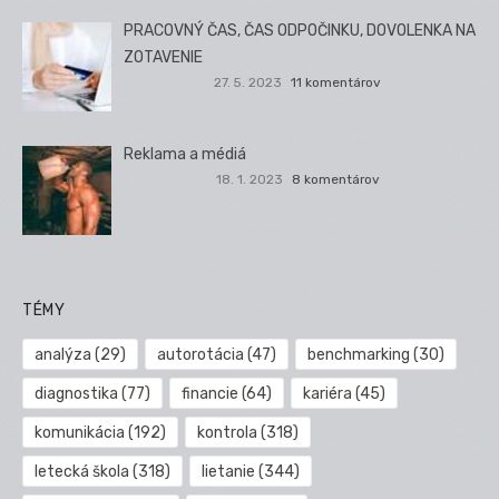
PRACOVNÝ ČAS, ČAS ODPOČINKU, DOVOLENKA NA
ZOTAVENIE
27. 5. 2023
11 komentárov
Reklama a médiá
18. 1. 2023
8 komentárov
TÉMY
analýza
(29)
autorotácia
(47)
benchmarking
(30)
diagnostika
(77)
financie
(64)
kariéra
(45)
komunikácia
(192)
kontrola
(318)
letecká škola
(318)
lietanie
(344)