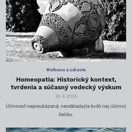
Wellness a zdravie
Homeopatia: Historický kontext,
tvrdenia a súčasný vedecký výskum
Posted
26. 4. 2026
on
Účinnosť nepreukázaná; neodkladajte kvôli nej účinnú
liečbu.