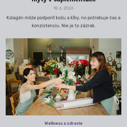
Posted
18. 6. 2026
on
Kolagén môže podporiť kožu a kĺby, no potrebuje čas a
konzistenciu. Nie je to zázrak.
Wellness a zdravie