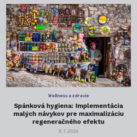
Wellness a zdravie
Spánková hygiena: Implementácia
malých návykov pre maximalizáciu
regeneračného efektu
Posted
8. 7. 2026
on