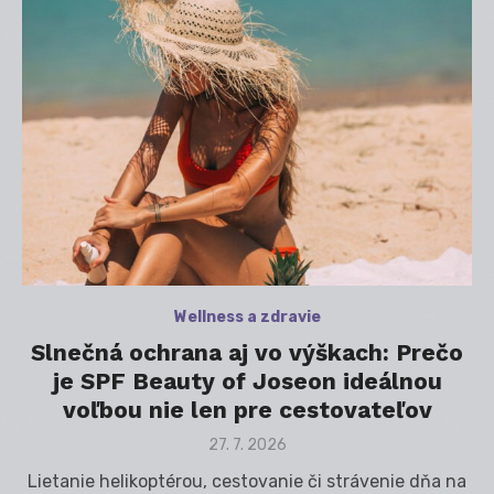
Wellness a zdravie
Slnečná ochrana aj vo výškach: Prečo
je SPF Beauty of Joseon ideálnou
voľbou nie len pre cestovateľov
Posted
27. 7. 2026
on
Lietanie helikoptérou, cestovanie či strávenie dňa na