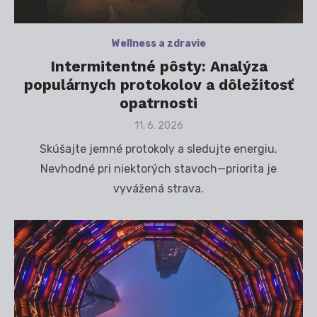
Wellness a zdravie
Intermitentné pôsty: Analýza
populárnych protokolov a dôležitosť
opatrnosti
Posted
11. 6. 2026
on
Skúšajte jemné protokoly a sledujte energiu.
Nevhodné pri niektorých stavoch—priorita je
vyvážená strava.