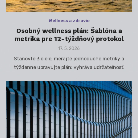
Wellness a zdravie
Osobný wellness plán: Šablóna a
metrika pre 12-týždňový protokol
Posted
17. 5. 2026
on
Stanovte 3 ciele, merajte jednoduché metriky a
týždenne upravujte plán; vyhráva udržateľnosť.