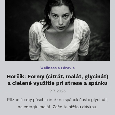
Wellness a zdravie
Horčík: Formy (citrát, malát, glycínát)
a cielené využitie pri strese a spánku
Posted
9. 7. 2026
on
Rôzne formy pôsobia inak; na spánok často glycínát,
na energiu malát. Začnite nižšou dávkou.