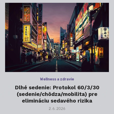
Wellness a zdravie
Dlhé sedenie: Protokol 60/3/30
(sedenie/chôdza/mobilita) pre
elimináciu sedavého rizika
Posted
2. 6. 2026
on