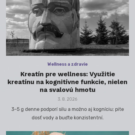
Wellness a zdravie
Kreatín pre wellness: Využitie
kreatínu na kognitívne funkcie, nielen
na svalovú hmotu
Posted
3. 8. 2026
on
3–5 g denne podporí silu a možno aj kogníciu; pite
dosť vody a buďte konzistentní.