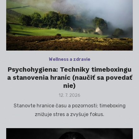
Wellness a zdravie
Psychohygiena: Techniky timeboxingu
a stanovenia hraníc (naučiť sa povedať
nie)
Posted
12. 7. 2026
on
Stanovte hranice času a pozornosti; timeboxing
znižuje stres a zvyšuje fokus.