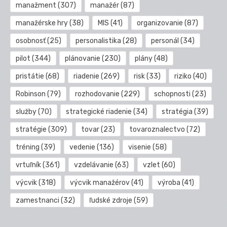
manažment
(307)
manažér
(87)
manažérske hry
(38)
MIS
(41)
organizovanie
(87)
osobnosť
(25)
personalistika
(28)
personál
(34)
pilot
(344)
plánovanie
(230)
plány
(48)
pristátie
(68)
riadenie
(269)
risk
(33)
riziko
(40)
Robinson
(79)
rozhodovanie
(229)
schopnosti
(23)
služby
(70)
strategické riadenie
(34)
stratégia
(39)
stratégie
(309)
tovar
(23)
tovaroznalectvo
(72)
tréning
(39)
vedenie
(136)
visenie
(58)
vrtuľník
(361)
vzdelávanie
(63)
vzlet
(60)
výcvik
(318)
výcvik manažérov
(41)
výroba
(41)
zamestnanci
(32)
ľudské zdroje
(59)