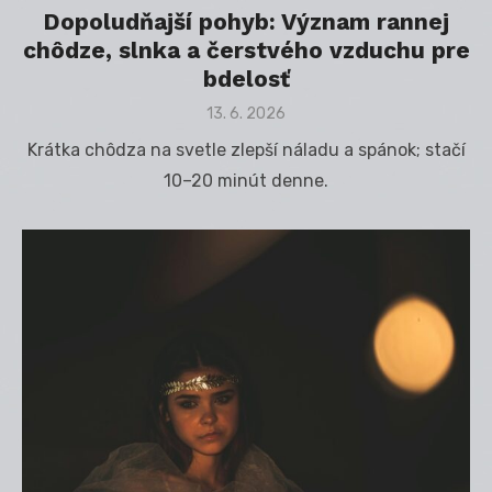
Dopoludňajší pohyb: Význam rannej
chôdze, slnka a čerstvého vzduchu pre
bdelosť
Posted
13. 6. 2026
on
Krátka chôdza na svetle zlepší náladu a spánok; stačí
10–20 minút denne.