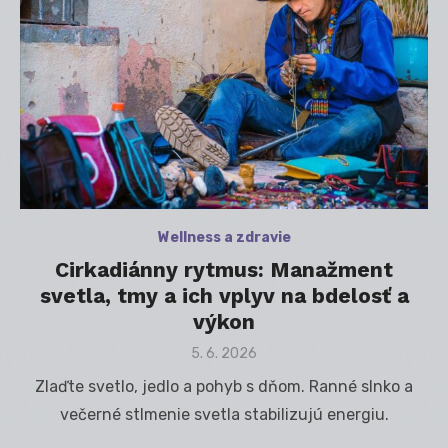
Wellness a zdravie
Cirkadiánny rytmus: Manažment
svetla, tmy a ich vplyv na bdelosť a
výkon
Posted
5. 6. 2026
on
Zlaďte svetlo, jedlo a pohyb s dňom. Ranné slnko a
večerné stlmenie svetla stabilizujú energiu.