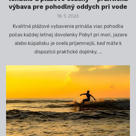
výbava pre pohodlný oddych pri vode
Posted
18. 5. 2026
on
Kvalitné plážové vybavenie prináša viac pohodlia
počas každej letnej dovolenky Pobyt pri mori, jazere
alebo kúpalisku je oveľa príjemnejší, keď máte k
dispozícii praktické doplnky, …