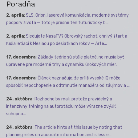
Poradňa
2. apríla
:
SLS, Orion, laserová komunikácia, moderné systémy
podpory života — toto je presne ten futuristický b...
2. apríla
:
Sledujete NasaTV? Obrovský rachot, ohnivý štart a
ľudia letiaci k Mesiacu po desiatkach rokov — Arte...
17. decembra
:
Základy teórie sú stále platné, no musia byť
upravené pre moderné trhy a dynamiku úrokových mier.
17. decembra
:
Článok naznačuje, že príliš vysoké IQ môže
spôsobiť nepochopenie a odtrhnutie manažéra od záujmov a ...
24. októbra
:
Rozhodne by mali, pretože pravidelný a
intenzívny tréning na autorotáciu môže výrazne zvýšiť
schopno...
24. októbra
:
The article hints at this issue by noting that
planning relies on accurate information and is less e...