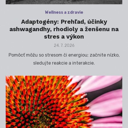
Wellness a zdravie
Adaptogény: Prehľad, účinky
ashwagandhy, rhodioly a ženšenu na
stres a výkon
Posted
24. 7. 2026
on
Pomôcť môžu so stresom či energiou; začnite nízko,
sledujte reakcie a interakcie.