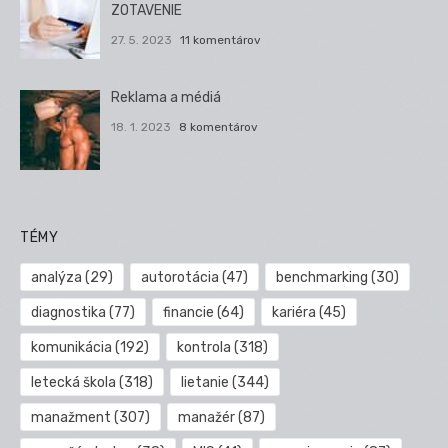
ZOTAVENIE
27. 5. 2023
11 komentárov
Reklama a médiá
18. 1. 2023
8 komentárov
TÉMY
analýza
(29)
autorotácia
(47)
benchmarking
(30)
diagnostika
(77)
financie
(64)
kariéra
(45)
komunikácia
(192)
kontrola
(318)
letecká škola
(318)
lietanie
(344)
manažment
(307)
manažér
(87)