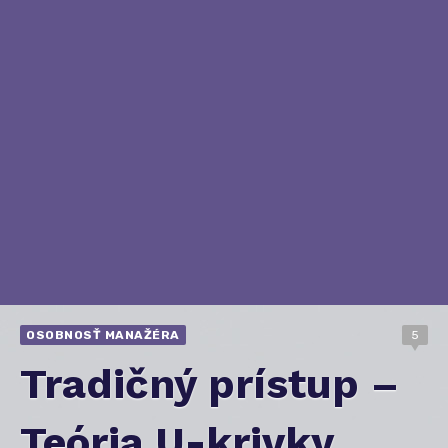
OSOBNOSŤ MANAŽÉRA
5
Tradičný prístup –
Teória U-krivky