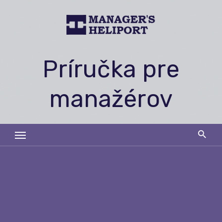
Skip
to
content
Príručka pre
manažérov