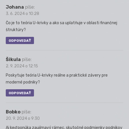
Johana
píše:
3. 6. 2024 o 10:28
Čo je to teória U-krivky a ako sa uplatňuje v oblasti finančnej
štruktúry?
ODPOVEDAŤ
Šikula
píše:
2. 9. 2024 o 12:15
Poskytuje teória U-krivky reálne a praktické závery pre
moderné podniky?
ODPOVEDAŤ
Bobko
píše:
20. 9. 2024 o 9:30
Aj keď ponúka zaujímavý rámec, skutočné podmienky podnikov