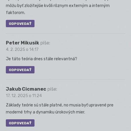
môžu byť zložitejšie kvôli rôznym externým a interným
faktorom.
ODPOVEDAŤ
Peter Mikusik
píše:
4. 2. 2025 o 14:17
Je táto teória dnes stále relevantná?
ODPOVEDAŤ
Jakub Cicmanec
píše:
17. 12. 2025 o 11:24
Základy teórie sú stále platné, no musia byť upravené pre
moderné trhy a dynamiku úrokových mier.
ODPOVEDAŤ