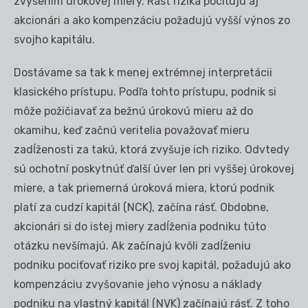
zvýšením úrokovej miery. Rast rizika pociťujú aj
akcionári a ako kompenzáciu požadujú vyšší výnos zo
svojho kapitálu.
Dostávame sa tak k menej extrémnej interpretácii
klasického prístupu. Podľa tohto prístupu, podnik si
môže požičiavať za bežnú úrokovú mieru až do
okamihu, keď začnú veritelia považovať mieru
zadĺženosti za takú, ktorá zvyšuje ich riziko. Odvtedy
sú ochotní poskytnúť ďalší úver len pri vyššej úrokovej
miere, a tak priemerná úroková miera, ktorú podnik
platí za cudzí kapitál (NCK), začína rásť. Obdobne,
akcionári si do istej miery zadĺženia podniku túto
otázku nevšímajú. Ak začínajú kvôli zadĺženiu
podniku pociťovať riziko pre svoj kapitál, požadujú ako
kompenzáciu zvyšovanie jeho výnosu a náklady
podniku na vlastný kapitál (NVK) začínajú rásť. Z toho