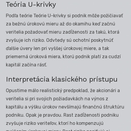
Teória U-krivky
Podľa teórie Teórie U-krivky si podnik môže požičiavať
za bežnú úrokovú mieru až do okamihu keď začnú
veritelia požadovať mieru zadĺženosti za takú, ktorá
zvyšuje ich riziko. Odvtedy sú ochotní poskytnúť
ďalšie úvery len pri vyššej úrokovej miere, a tak
priemerná úroková miera, ktorú podnik platí za cudzí
kapitál začína rásť.
Interpretácia klasického prístupu
Opustime málo realistický predpoklad, že akcionári a
veritelia si pri svojich požiadavkách na výnos z
kapitálu a výšku úrokov nevšímajú finančnú štruktúru
podniku. Opak je pravdou. Rast zadĺženosti podniku
zvyšuje riziko veriteľov, ktorí ho kompenzujú