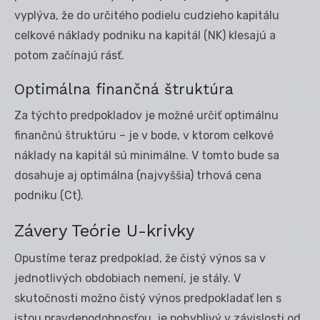
vyplýva, že do určitého podielu cudzieho kapitálu
celkové náklady podniku na kapitál (NK) klesajú a
potom začínajú rásť.
Optimálna finančná štruktúra
Za týchto predpokladov je možné určiť optimálnu
finančnú štruktúru – je v bode, v ktorom celkové
náklady na kapitál sú minimálne. V tomto bude sa
dosahuje aj optimálna (najvyššia) trhová cena
podniku (Ct).
Závery Teórie U-krivky
Opustíme teraz predpoklad, že čistý výnos sa v
jednotlivých obdobiach nemení, je stály. V
skutočnosti možno čistý výnos predpokladať len s
istou pravdepodobnosťou, je pohyblivý v závislosti od