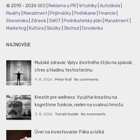
© 2010 - 2026
SEO
|
Reklama a PR
|
Vrtuľníky
|
Autoškola
|
Reality
|
Manažment
|
Prijímáčky
|
Podnikanie
|
Financie
|
Ekonomika
|
Zdravie
|
SWOT
|
Podnikateľský plán
|
Manažment
|
Marketing
|
Kultúra
|
Skúšky
|
Obchod
|
Dovolenka
NAJNOVŠIE
Mužské zdravie: Vplyv životného štýlu na spánok,
stres a hladinu testosterónu
9. 8. 2026
Peter Kráľ
No comments
Kreatín pre wellness: Využitie kreatínu na
kognitívne funkcie, nielen na svalovú hmotu
3. 8. 2026
Tomáš Hudák
No comments
Úver na investovanie: Páka a riziká