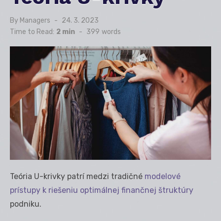
By
Managers
Posted
24. 3. 2023
on
Time to Read:
2 min
-
399
words
Teória U-krivky patrí medzi tradičné
modelové
prístupy k riešeniu optimálnej finančnej štruktúry
podniku.