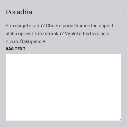
Poradňa
Potrebujete radu? Chcete pridať komentár, doplniť
alebo upraviť túto stránku? Vyplňte textové pole
nižšie. Ďakujeme ♥
VÁŠ TEXT