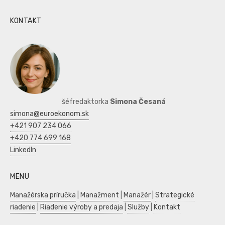
KONTAKT
šéfredaktorka
Simona Česaná
simona@euroekonom.sk
+421 907 234 066
+420 774 699 168
LinkedIn
MENU
Manažérska príručka
|
Manažment
|
Manažér
|
Strategické
riadenie
|
Riadenie výroby a predaja
|
Služby
|
Kontakt