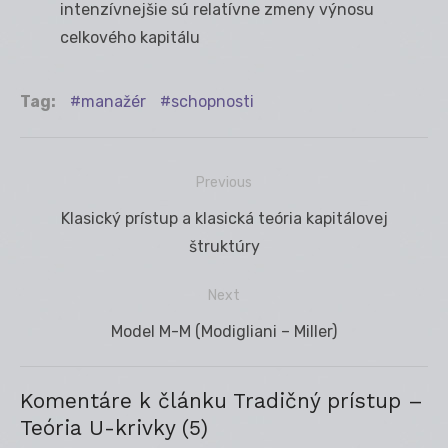
intenzívnejšie sú relatívne zmeny výnosu
celkového kapitálu
Tag:
manažér
schopnosti
Previous
Navigácia
Previous
Klasický prístup a klasická teória kapitálovej
v
post:
štruktúry
článku
Next
Next
Model M-M (Modigliani – Miller)
post:
Komentáre k článku Tradičný prístup –
Teória U-krivky (5)