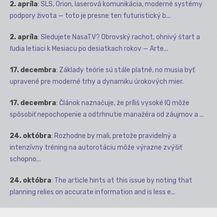
2. apríla
:
SLS, Orion, laserová komunikácia, moderné systémy
podpory života — toto je presne ten futuristický b...
2. apríla
:
Sledujete NasaTV? Obrovský rachot, ohnivý štart a
ľudia letiaci k Mesiacu po desiatkach rokov — Arte...
17. decembra
:
Základy teórie sú stále platné, no musia byť
upravené pre moderné trhy a dynamiku úrokových mier.
17. decembra
:
Článok naznačuje, že príliš vysoké IQ môže
spôsobiť nepochopenie a odtrhnutie manažéra od záujmov a ...
24. októbra
:
Rozhodne by mali, pretože pravidelný a
intenzívny tréning na autorotáciu môže výrazne zvýšiť
schopno...
24. októbra
:
The article hints at this issue by noting that
planning relies on accurate information and is less e...