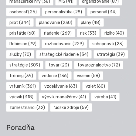
manažérske hry
(38)
MIS
(41)
organizovanie
(87)
osobnosť
(25)
personalistika
(28)
personál
(34)
pilot
(344)
plánovanie
(230)
plány
(48)
pristátie
(68)
riadenie
(269)
risk
(33)
riziko
(40)
Robinson
(79)
rozhodovanie
(229)
schopnosti
(23)
služby
(70)
strategické riadenie
(34)
stratégia
(39)
stratégie
(309)
tovar
(23)
tovaroznalectvo
(72)
tréning
(39)
vedenie
(136)
visenie
(58)
vrtuľník
(361)
vzdelávanie
(63)
vzlet
(60)
výcvik
(318)
výcvik manažérov
(41)
výroba
(41)
zamestnanci
(32)
ľudské zdroje
(59)
Poradňa