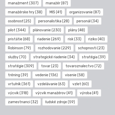
manažment
(307)
manažér
(87)
manažérske hry
(38)
MIS
(41)
organizovanie
(87)
osobnosť
(25)
personalistika
(28)
personál
(34)
pilot
(344)
plánovanie
(230)
plány
(48)
pristátie
(68)
riadenie
(269)
risk
(33)
riziko
(40)
Robinson
(79)
rozhodovanie
(229)
schopnosti
(23)
služby
(70)
strategické riadenie
(34)
stratégia
(39)
stratégie
(309)
tovar
(23)
tovaroznalectvo
(72)
tréning
(39)
vedenie
(136)
visenie
(58)
vrtuľník
(361)
vzdelávanie
(63)
vzlet
(60)
výcvik
(318)
výcvik manažérov
(41)
výroba
(41)
zamestnanci
(32)
ľudské zdroje
(59)