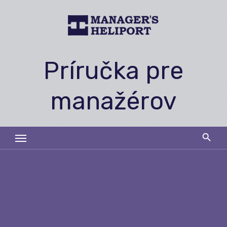
Skip
to
content
Príručka pre
manažérov