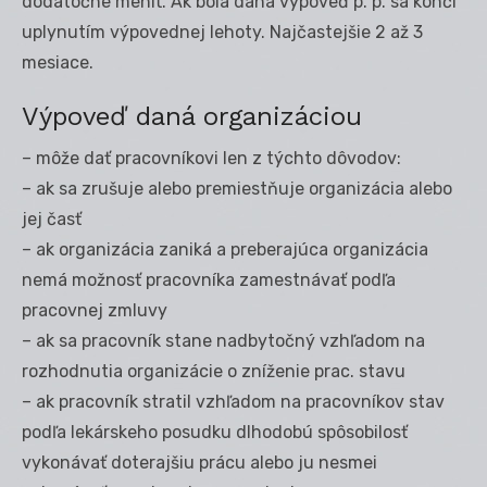
dodatočne meniť. Ak bola daná výpoveď p. p. sa končí
uplynutím výpovednej lehoty. Najčastejšie 2 až 3
mesiace.
Výpoveď daná organizáciou
– môže dať pracovníkovi len z týchto dôvodov:
– ak sa zrušuje alebo premiestňuje organizácia alebo
jej časť
– ak organizácia zaniká a preberajúca organizácia
nemá možnosť pracovníka zamestnávať podľa
pracovnej zmluvy
– ak sa pracovník stane nadbytočný vzhľadom na
rozhodnutia organizácie o zníženie prac. stavu
– ak pracovník stratil vzhľadom na pracovníkov stav
podľa lekárskeho posudku dlhodobú spôsobilosť
vykonávať doterajšiu prácu alebo ju nesmei