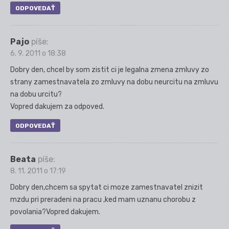
ODPOVEDAŤ
Pajo
píše:
6. 9. 2011 o 18:38
Dobry den, chcel by som zistit ci je legalna zmena zmluvy zo
strany zamestnavatela zo zmluvy na dobu neurcitu na zmluvu
na dobu urcitu?
Vopred dakujem za odpoved.
ODPOVEDAŤ
Beata
píše:
8. 11. 2011 o 17:19
Dobry den,chcem sa spytat ci moze zamestnavatel znizit
mzdu pri preradeni na pracu ,ked mam uznanu chorobu z
povolania?Vopred dakujem.