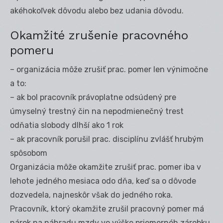
akéhokoľvek dôvodu alebo bez udania dôvodu.
Okamžité zrušenie pracovného
pomeru
– organizácia môže zrušiť prac. pomer len výnimočne
a to:
– ak bol pracovník právoplatne odsúdený pre
úmyselný trestný čin na nepodmienečný trest
odňatia slobody dlhší ako 1 rok
– ak pracovník porušil prac. disciplínu zvlášť hrubým
spôsobom
Organizácia môže okamžite zrušiť prac. pomer iba v
lehote jedného mesiaca odo dňa, keď sa o dôvode
dozvedela, najneskôr však do jedného roka.
Pracovník, ktorý okamžite zrušil pracovný pomer má
nárok na náhradu mzdy vo výške priemernéh zárobku