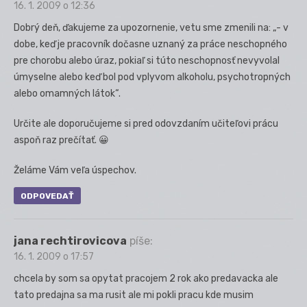
16. 1. 2009 o 12:36
Dobrý deň, ďakujeme za upozornenie, vetu sme zmenili na: „- v
dobe, keď je pracovník dočasne uznaný za práce neschopného
pre chorobu alebo úraz, pokiaľ si túto neschopnosť nevyvolal
úmyselne alebo keď bol pod vplyvom alkoholu, psychotropných
alebo omamných látok“.
Určite ale doporučujeme si pred odovzdaním učiteľovi prácu
aspoň raz prečítať. 😀
Želáme Vám veľa úspechov.
ODPOVEDAŤ
jana rechtirovicova
píše:
16. 1. 2009 o 17:57
chcela by som sa opytat pracojem 2 rok ako predavacka ale
tato predajna sa ma rusit ale mi pokli pracu kde musim