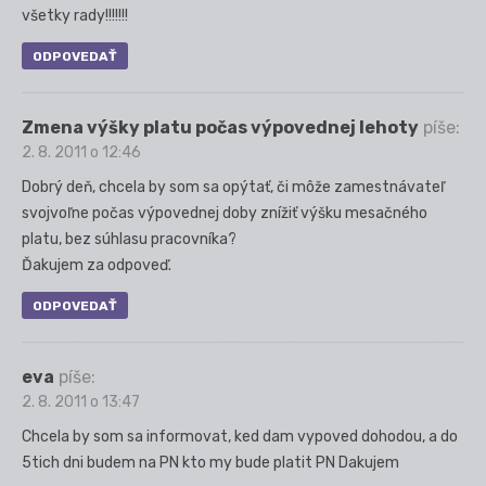
všetky rady!!!!!!!
ODPOVEDAŤ
Zmena výšky platu počas výpovednej lehoty
píše:
2. 8. 2011 o 12:46
Dobrý deň, chcela by som sa opýtať, či môže zamestnávateľ
svojvoľne počas výpovednej doby znížiť výšku mesačného
platu, bez súhlasu pracovníka?
Ďakujem za odpoveď.
ODPOVEDAŤ
eva
píše:
2. 8. 2011 o 13:47
Chcela by som sa informovat, ked dam vypoved dohodou, a do
5tich dni budem na PN kto my bude platit PN Dakujem