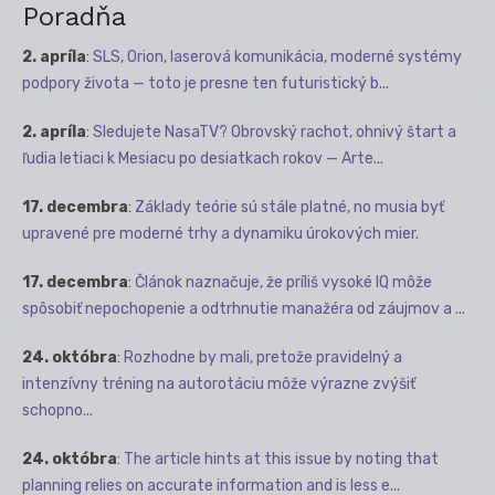
Poradňa
2. apríla
:
SLS, Orion, laserová komunikácia, moderné systémy
podpory života — toto je presne ten futuristický b...
2. apríla
:
Sledujete NasaTV? Obrovský rachot, ohnivý štart a
ľudia letiaci k Mesiacu po desiatkach rokov — Arte...
17. decembra
:
Základy teórie sú stále platné, no musia byť
upravené pre moderné trhy a dynamiku úrokových mier.
17. decembra
:
Článok naznačuje, že príliš vysoké IQ môže
spôsobiť nepochopenie a odtrhnutie manažéra od záujmov a ...
24. októbra
:
Rozhodne by mali, pretože pravidelný a
intenzívny tréning na autorotáciu môže výrazne zvýšiť
schopno...
24. októbra
:
The article hints at this issue by noting that
planning relies on accurate information and is less e...