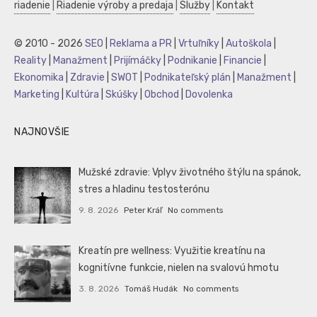
riadenie
|
Riadenie výroby a predaja
|
Služby
|
Kontakt
© 2010 - 2026
SEO
|
Reklama a PR
|
Vrtuľníky
|
Autoškola
|
Reality
|
Manažment
|
Prijímáčky
|
Podnikanie
|
Financie
|
Ekonomika
|
Zdravie
|
SWOT
|
Podnikateľský plán
|
Manažment
|
Marketing
|
Kultúra
|
Skúšky
|
Obchod
|
Dovolenka
NAJNOVŠIE
Mužské zdravie: Vplyv životného štýlu na spánok,
stres a hladinu testosterónu
9. 8. 2026
Peter Kráľ
No comments
Kreatín pre wellness: Využitie kreatínu na
kognitívne funkcie, nielen na svalovú hmotu
3. 8. 2026
Tomáš Hudák
No comments