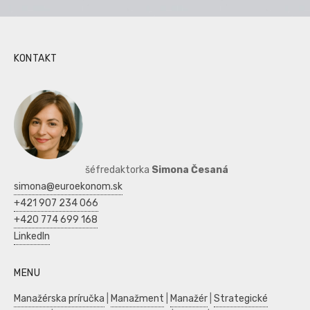
KONTAKT
šéfredaktorka
Simona Česaná
simona@euroekonom.sk
+421 907 234 066
+420 774 699 168
LinkedIn
MENU
Manažérska príručka
|
Manažment
|
Manažér
|
Strategické