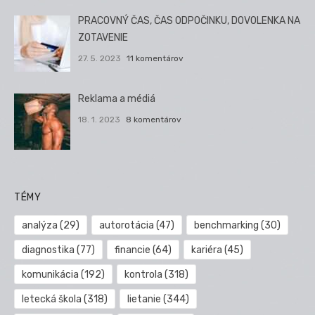
PRACOVNÝ ČAS, ČAS ODPOČINKU, DOVOLENKA NA
ZOTAVENIE
27. 5. 2023
11 komentárov
Reklama a médiá
18. 1. 2023
8 komentárov
TÉMY
analýza
(29)
autorotácia
(47)
benchmarking
(30)
diagnostika
(77)
financie
(64)
kariéra
(45)
komunikácia
(192)
kontrola
(318)
letecká škola
(318)
lietanie
(344)