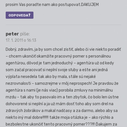
prosim Vas poradte nam ako postupovat.DAKUJEM
ODPOVEDAŤ
peter
píše:
17. 1. 2011 o 16:13
Dobrý, zdravím, ja by som chcel zistiť, alebo či vie niekto poradiť
– chcem ukončiť okamžite pracovný pomer s personálnou
agentúrou, dôvod je tam jednoduchý – agentúra už od kedy
som začal pracovať si neplní svoje sľuby a ešte ani jedná
výplata nesedela tak ako by mala, stále sú nejaké
nezrovnalosti – samozrejme v môj neprospech! Je pravdou že
agentúra s nami (je nás viac) porobila zmluvy na minimálnu
mzdu – tak aby to pasovalo im a ten zbytok, čo bolo len ústne
dohovorené si neplní a ja už mám dosť toho aby som drel na
zdravých žobrákov a makal nadčasy a za darmo, alebo aby sa
niekto iný mal dobre!!!!!!! takže moja otázka je – ako rýchlo a
bezbolestne ukončiť tento pracovný pomer???!!! Ďakujem za