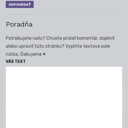
ODPOVEDAŤ
Poradňa
Potrebujete radu? Chcete pridať komentár, doplniť
alebo upraviť túto stránku? Vyplňte textové pole
nižšie. Ďakujeme ♥
VÁŠ TEXT