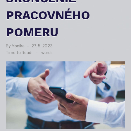
PRACOVNÉHO
POMERU
By
Monika
Posted
27. 5. 2023
on
Time to Read:
-
words