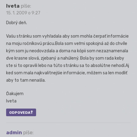
Iveta
píše:
15. 1. 2009 o 9:27
Dobrý deň.
Vašu stránku som vyhľadala aby som mohla čerpať informácie
na moju ročníkovú prácu.Bola som veľmi spokojná až do chvíle
kým som ju neodovzdala a doma na kópii som nezaznamenala
dve krasne slová, zjebaný a nahúlený. Bola by som rada keby
ste si to opravili lebo na túto stránku sa to absolútne nehodí.Aj
ked som mala najkvalitnejšie informácie, môžem sa len modliť
aby to tam nenašla.
Ďakujem
Iveta
ODPOVEDAŤ
admin
píše: