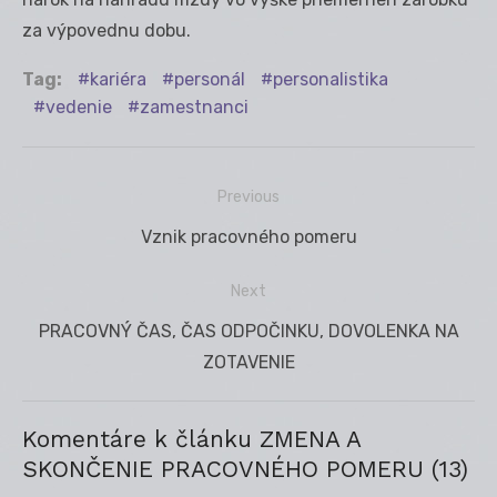
za výpovednu dobu.
Tag:
kariéra
personál
personalistika
vedenie
zamestnanci
Previous
Navigácia
Previous
Vznik pracovného pomeru
v
post:
článku
Next
Next
PRACOVNÝ ČAS, ČAS ODPOČINKU, DOVOLENKA NA
post:
ZOTAVENIE
Komentáre k článku ZMENA A
SKONČENIE PRACOVNÉHO POMERU (13)