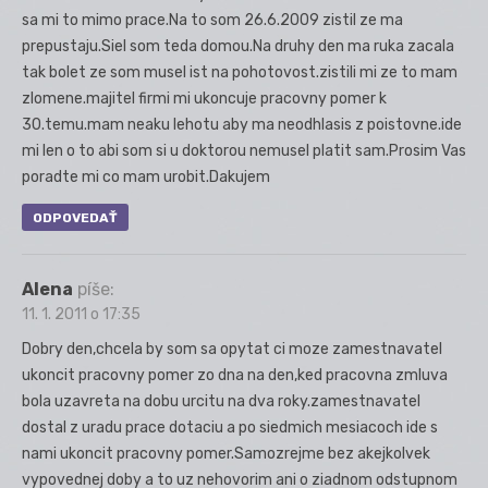
sa mi to mimo prace.Na to som 26.6.2009 zistil ze ma
prepustaju.Siel som teda domou.Na druhy den ma ruka zacala
tak bolet ze som musel ist na pohotovost.zistili mi ze to mam
zlomene.majitel firmi mi ukoncuje pracovny pomer k
30.temu.mam neaku lehotu aby ma neodhlasis z poistovne.ide
mi len o to abi som si u doktorou nemusel platit sam.Prosim Vas
poradte mi co mam urobit.Dakujem
ODPOVEDAŤ
Alena
píše:
11. 1. 2011 o 17:35
Dobry den,chcela by som sa opytat ci moze zamestnavatel
ukoncit pracovny pomer zo dna na den,ked pracovna zmluva
bola uzavreta na dobu urcitu na dva roky.zamestnavatel
dostal z uradu prace dotaciu a po siedmich mesiacoch ide s
nami ukoncit pracovny pomer.Samozrejme bez akejkolvek
vypovednej doby a to uz nehovorim ani o ziadnom odstupnom