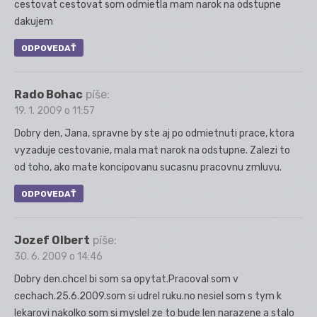
cestovat cestovat som odmietla mam narok na odstupne
dakujem
ODPOVEDAŤ
Rado Bohac
píše:
19. 1. 2009 o 11:57
Dobry den, Jana, spravne by ste aj po odmietnuti prace, ktora
vyzaduje cestovanie, mala mat narok na odstupne. Zalezi to
od toho, ako mate koncipovanu sucasnu pracovnu zmluvu.
ODPOVEDAŤ
Jozef Olbert
píše:
30. 6. 2009 o 14:46
Dobry den.chcel bi som sa opytat.Pracoval som v
cechach.25.6.2009.som si udrel ruku.no nesiel som s tym k
lekarovi nakolko som si myslel ze to bude len narazene a stalo