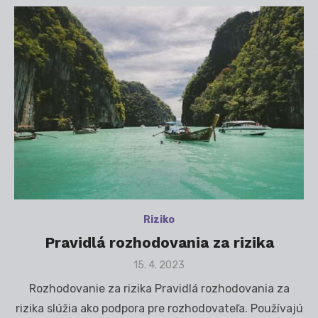
Riziko
Pravidlá rozhodovania za rizika
Posted
15. 4. 2023
on
Rozhodovanie za rizika Pravidlá rozhodovania za
rizika slúžia ako podpora pre rozhodovateľa. Používajú