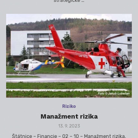
strategické …
Riziko
Manažment rizika
Posted
13. 9. 2023
on
Štátnice – Financie – 02 – 10 – Manažment rizika,