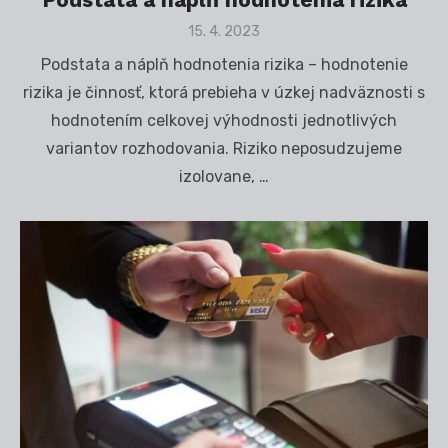
Posted
15. 4. 2023
on
Podstata a náplň hodnotenia rizika – hodnotenie
rizika je činnosť, ktorá prebieha v úzkej nadväznosti s
hodnotením celkovej výhodnosti jednotlivých
variantov rozhodovania. Riziko neposudzujeme
izolovane, …