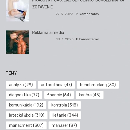
PRACOVNÝ ČAS, ČAS ODPOČINKU, DOVOLENKA NA
ZOTAVENIE
27. 5. 2023
11 komentárov
Reklama a médiá
18. 1. 2023
8 komentárov
TÉMY
analýza
(29)
autorotácia
(47)
benchmarking
(30)
diagnostika
(77)
financie
(64)
kariéra
(45)
komunikácia
(192)
kontrola
(318)
letecká škola
(318)
lietanie
(344)
manažment
(307)
manažér
(87)