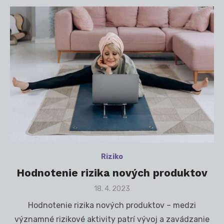
Riziko
Hodnotenie rizika nových produktov
Posted
18. 4. 2023
on
Hodnotenie rizika nových produktov – medzi
významné rizikové aktivity patrí vývoj a zavádzanie