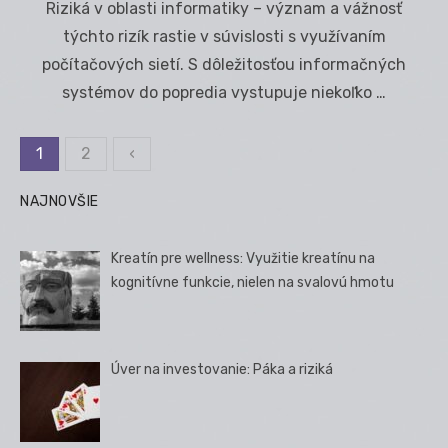
Riziká v oblasti informatiky – význam a vážnosť
týchto rizík rastie v súvislosti s využívaním
počítačových sietí. S dôležitosťou informačných
systémov do popredia vystupuje niekoľko …
1
2
‹
Stránkovanie
príspevkov
NAJNOVŠIE
Kreatín pre wellness: Využitie kreatínu na
kognitívne funkcie, nielen na svalovú hmotu
Úver na investovanie: Páka a riziká