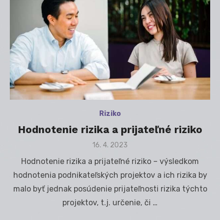
Riziko
Hodnotenie rizika a prijateľné riziko
Posted
16. 4. 2023
on
Hodnotenie rizika a prijateľné riziko – výsledkom
hodnotenia podnikateľských projektov a ich rizika by
malo byť jednak posúdenie prijateľnosti rizika týchto
projektov, t.j. určenie, či …