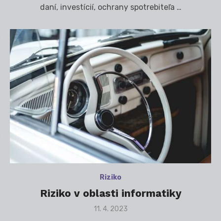
daní, investícií, ochrany spotrebiteľa …
Riziko
Riziko v oblasti informatiky
Posted
11. 4. 2023
on