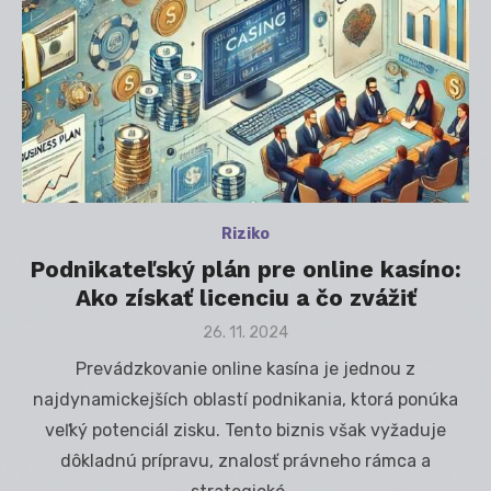
Riziko
Podnikateľský plán pre online kasíno:
Ako získať licenciu a čo zvážiť
Posted
26. 11. 2024
on
Prevádzkovanie online kasína je jednou z
najdynamickejších oblastí podnikania, ktorá ponúka
veľký potenciál zisku. Tento biznis však vyžaduje
dôkladnú prípravu, znalosť právneho rámca a