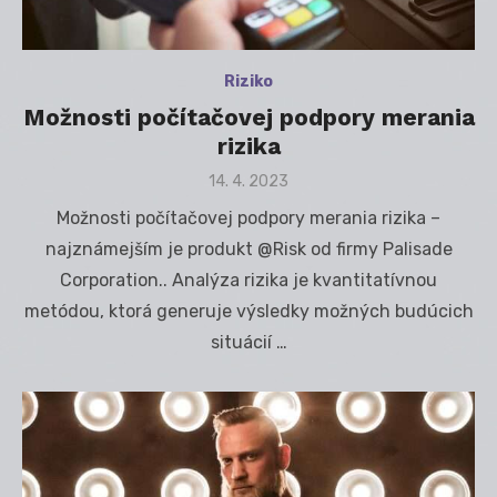
Riziko
Možnosti počítačovej podpory merania
rizika
Posted
14. 4. 2023
on
Možnosti počítačovej podpory merania rizika –
najznámejším je produkt @Risk od firmy Palisade
Corporation.. Analýza rizika je kvantitatívnou
metódou, ktorá generuje výsledky možných budúcich
situácií …