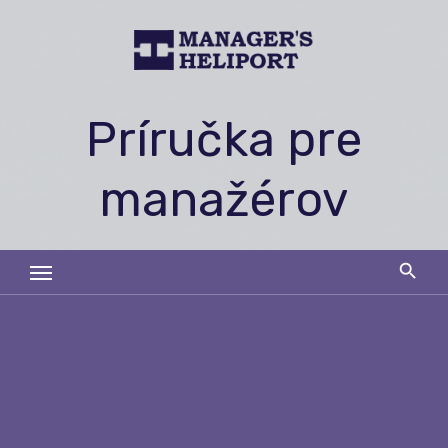
Skip
to
content
Príručka pre
manažérov