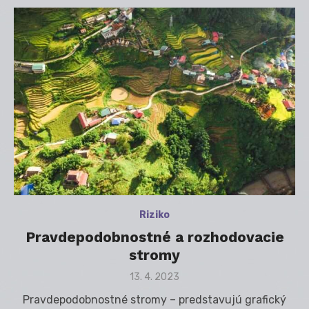
Riziko
Pravdepodobnostné a rozhodovacie
stromy
Posted
13. 4. 2023
on
Pravdepodobnostné stromy – predstavujú grafický