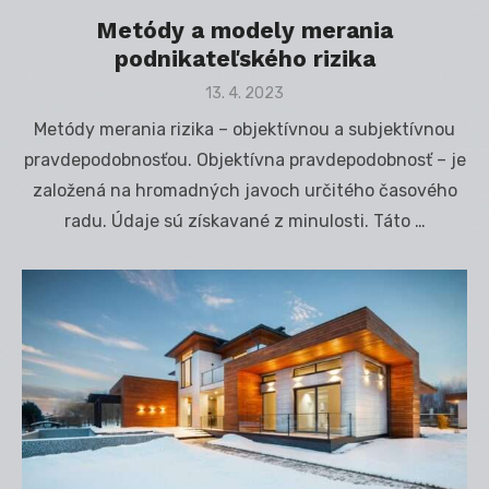
Metódy a modely merania
podnikateľského rizika
Posted
13. 4. 2023
on
Metódy merania rizika – objektívnou a subjektívnou
pravdepodobnosťou. Objektívna pravdepodobnosť – je
založená na hromadných javoch určitého časového
radu. Údaje sú získavané z minulosti. Táto …