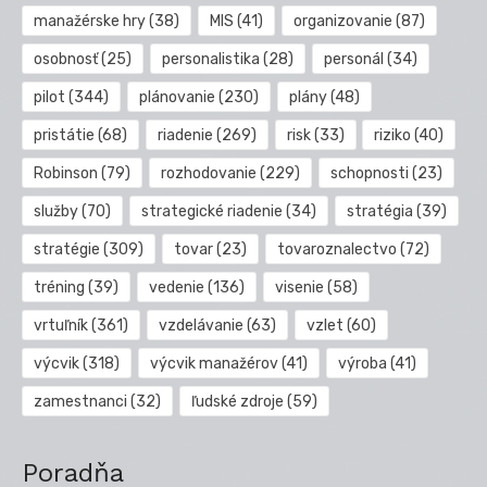
manažérske hry
(38)
MIS
(41)
organizovanie
(87)
osobnosť
(25)
personalistika
(28)
personál
(34)
pilot
(344)
plánovanie
(230)
plány
(48)
pristátie
(68)
riadenie
(269)
risk
(33)
riziko
(40)
Robinson
(79)
rozhodovanie
(229)
schopnosti
(23)
služby
(70)
strategické riadenie
(34)
stratégia
(39)
stratégie
(309)
tovar
(23)
tovaroznalectvo
(72)
tréning
(39)
vedenie
(136)
visenie
(58)
vrtuľník
(361)
vzdelávanie
(63)
vzlet
(60)
výcvik
(318)
výcvik manažérov
(41)
výroba
(41)
zamestnanci
(32)
ľudské zdroje
(59)
Poradňa