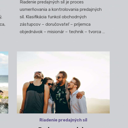
Riadenie predajných síl je proces
h
usmerňovania a kontrolovania predajných
ý,
síl. Klasifikácia funkcií obchodných
ca,
zástupcov – doručovateľ – príjemca
objednávok – misionár – technik – tvorca …
Riadenie predajných síl