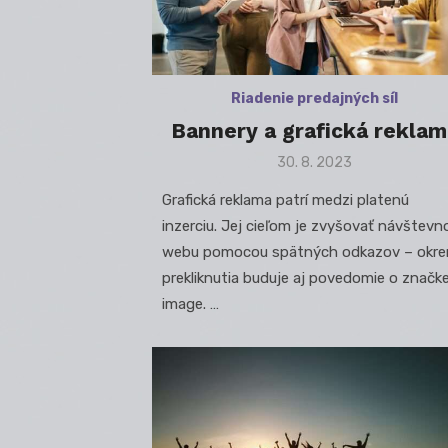
Riadenie predajných síl
Bannery a grafická reklam
Posted
30. 8. 2023
on
Grafická reklama patrí medzi platenú
inzerciu. Jej cieľom je zvyšovať návštevn
webu pomocou spätných odkazov – okr
prekliknutia buduje aj povedomie o značk
image. …