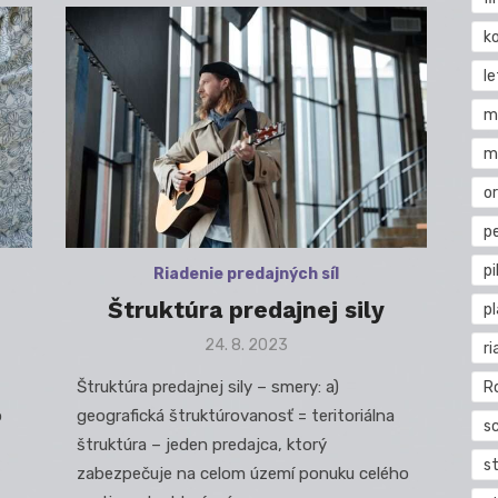
k
l
m
m
o
pe
pi
Riadenie predajných síl
Štruktúra predajnej sily
p
Posted
24. 8. 2023
ri
on
Štruktúra predajnej sily – smery: a)
R
o
geografická štruktúrovanosť = teritoriálna
s
štruktúra – jeden predajca, ktorý
st
zabezpečuje na celom území ponuku celého