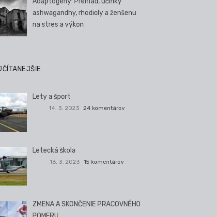
Adaptogény: Prehľad, účinky
ashwagandhy, rhodioly a ženšenu
na stres a výkon
JČÍTANEJŠIE
Lety a šport
14. 3. 2023
24 komentárov
Letecká škola
16. 3. 2023
15 komentárov
ZMENA A SKONČENIE PRACOVNÉHO
POMERU