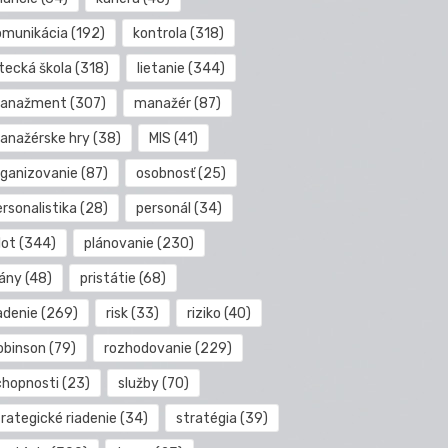
omunikácia
(192)
kontrola
(318)
etecká škola
(318)
lietanie
(344)
anažment
(307)
manažér
(87)
anažérske hry
(38)
MIS
(41)
rganizovanie
(87)
osobnosť
(25)
rsonalistika
(28)
personál
(34)
lot
(344)
plánovanie
(230)
lány
(48)
pristátie
(68)
adenie
(269)
risk
(33)
riziko
(40)
obinson
(79)
rozhodovanie
(229)
chopnosti
(23)
služby
(70)
rategické riadenie
(34)
stratégia
(39)