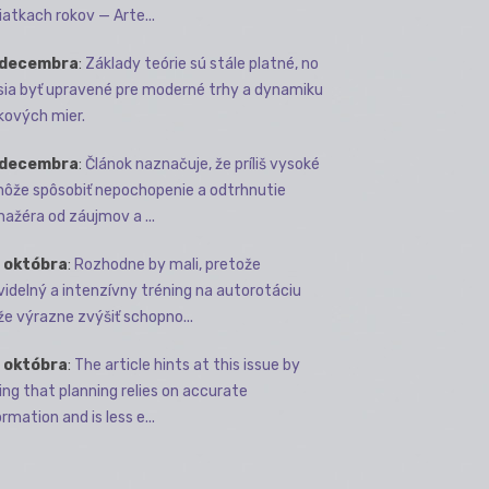
iatkach rokov — Arte...
 decembra
:
Základy teórie sú stále platné, no
ia byť upravené pre moderné trhy a dynamiku
kových mier.
 decembra
:
Článok naznačuje, že príliš vysoké
môže spôsobiť nepochopenie a odtrhnutie
ažéra od záujmov a ...
 októbra
:
Rozhodne by mali, pretože
videlný a intenzívny tréning na autorotáciu
e výrazne zvýšiť schopno...
 októbra
:
The article hints at this issue by
ing that planning relies on accurate
rmation and is less e...