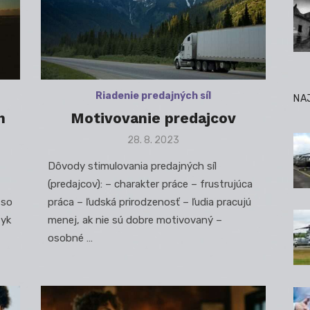
Riadenie predajných síl
NA
h
Motivovanie predajcov
Posted
28. 8. 2023
on
Dôvody stimulovania predajných síl
(predajcov): – charakter práce – frustrujúca
 so
práca – ľudská prirodzenosť – ľudia pracujú
tyk
menej, ak nie sú dobre motivovaný –
osobné …