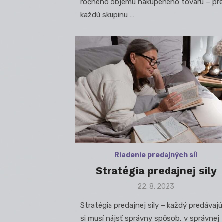
ročného objemu nakúpeného tovaru – pr
každú skupinu …
Riadenie predajných síl
Stratégia predajnej sily
Posted
22. 8. 2023
on
Stratégia predajnej sily – každý predávajú
si musí nájsť správny spôsob, v správnej