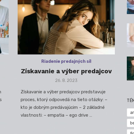
Riadenie predajných síl
Získavanie a výber predajcov
Posted
26. 8. 2023
on
m
Získavanie a výber predajcov predstavuje
s
proces, ktorý odpovedá na tieto otázky: –
TÉ
kto je dobrým predávajúcim – 2 základné
a
vlastnosti: – empatia – ego drive …
b
fi