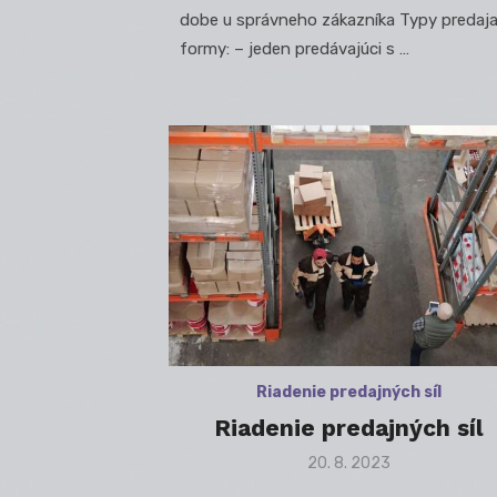
dobe u správneho zákazníka Typy predaja
formy: – jeden predávajúci s …
Riadenie predajných síl
Riadenie predajných síl
Posted
20. 8. 2023
on