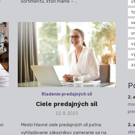
e
sortimentu, ktorí máme – …
s
t
v
vr
v
v
z
P
Riadenie predajných síl
2. 
Ciele predajných síl
mod
pre
Posted
22. 8. 2023
on
ci
Medzi hlavné ciele predajných síl patria:
2. 
ohn
vyhľadávanie zákazníkov zameranie sa na