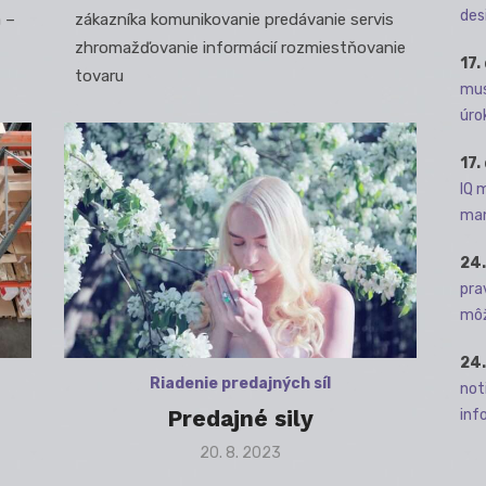
des
 –
zákazníka komunikovanie predávanie servis
zhromažďovanie informácií rozmiestňovanie
17.
tovaru
mus
úro
17.
IQ 
man
24.
pra
môž
24.
Riadenie predajných síl
not
Predajné sily
info
Posted
20. 8. 2023
on