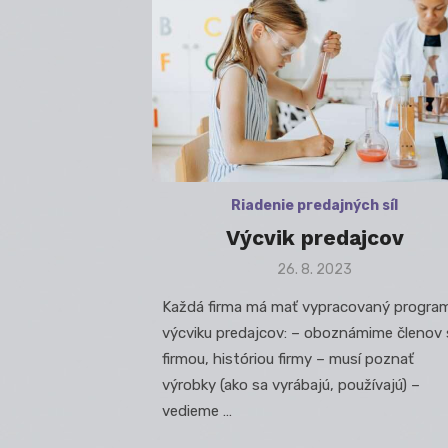
Riadenie predajných síl
Výcvik predajcov
Posted
26. 8. 2023
on
Každá firma má mať vypracovaný progra
výcviku predajcov: – oboznámime členov 
firmou, históriou firmy – musí poznať
výrobky (ako sa vyrábajú, používajú) –
vedieme …