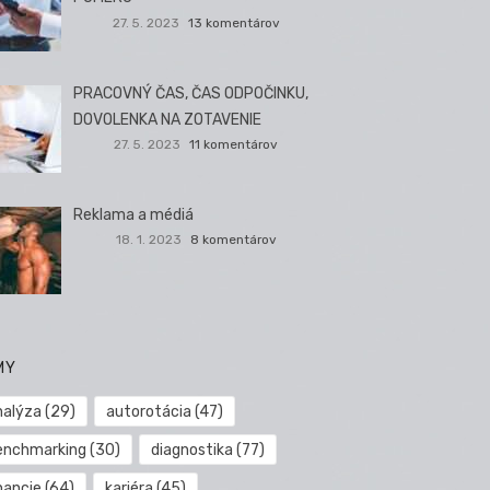
27. 5. 2023
13 komentárov
PRACOVNÝ ČAS, ČAS ODPOČINKU,
DOVOLENKA NA ZOTAVENIE
27. 5. 2023
11 komentárov
Reklama a médiá
18. 1. 2023
8 komentárov
MY
nalýza
(29)
autorotácia
(47)
enchmarking
(30)
diagnostika
(77)
nancie
(64)
kariéra
(45)