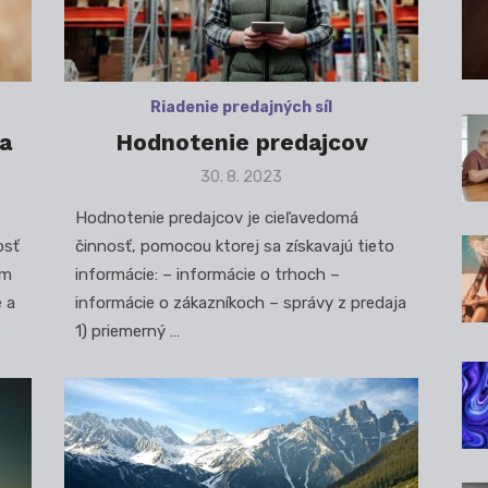
Riadenie predajných síl
a
Hodnotenie predajcov
Posted
30. 8. 2023
on
Hodnotenie predajcov je cieľavedomá
osť
činnosť, pomocou ktorej sa získavajú tieto
em
informácie: – informácie o trhoch –
e a
informácie o zákazníkoch – správy z predaja
1) priemerný …