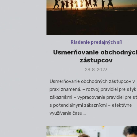
Riadenie predajných síl
Usmerňovanie obchodnýc
zástupcov
Posted
28. 8. 2023
on
Usmerňovanie obchodných zástupcov v
praxi znamená: – rozvoj pravidiel pre styk
zákazníkmi – vypracovanie pravidiel pre s
s potenciálnymi zákazníkmi – efektívne
využívanie času …