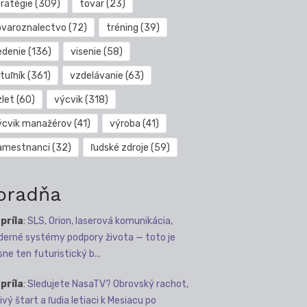
tratégie
(309)
tovar
(23)
ovaroznalectvo
(72)
tréning
(39)
edenie
(136)
visenie
(58)
tuľník
(361)
vzdelávanie
(63)
zlet
(60)
výcvik
(318)
ýcvik manažérov
(41)
výroba
(41)
amestnanci
(32)
ľudské zdroje
(59)
oradňa
apríla
:
SLS, Orion, laserová komunikácia,
erné systémy podpory života — toto je
sne ten futuristický b...
apríla
:
Sledujete NasaTV? Obrovský rachot,
ivý štart a ľudia letiaci k Mesiacu po