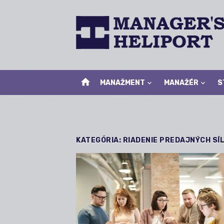
Skip
to
content
home
MANAŽMENT
MANAŽÉR
S
KATEGÓRIA:
RIADENIE PREDAJNÝCH SÍ