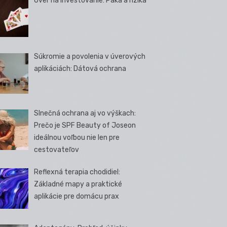
Úver na investovanie: Páka a riziká
Súkromie a povolenia v úverových
aplikáciách: Dátová ochrana
Slnečná ochrana aj vo výškach:
Prečo je SPF Beauty of Joseon
ideálnou voľbou nie len pre
cestovateľov
Reflexná terapia chodidiel:
Základné mapy a praktické
aplikácie pre domácu prax