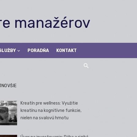
pre manažérov
SLUŽBY
PORADŇA
KONTAKT
JNOVŠIE
Kreatín pre wellness: Využitie
kreatínu na kognitívne funkcie,
nielen na svalovú hmotu