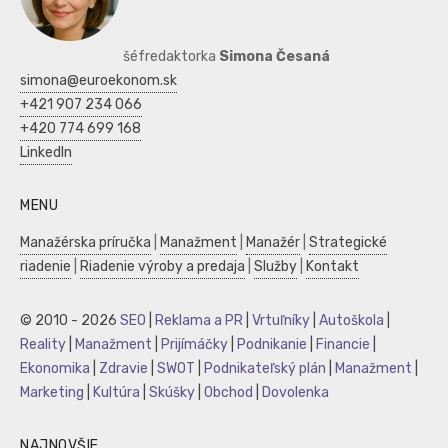
šéfredaktorka
Simona Česaná
simona@euroekonom.sk
+421 907 234 066
+420 774 699 168
LinkedIn
MENU
Manažérska príručka
|
Manažment
|
Manažér
|
Strategické
riadenie
|
Riadenie výroby a predaja
|
Služby
|
Kontakt
© 2010 - 2026
SEO
|
Reklama a PR
|
Vrtuľníky
|
Autoškola
|
Reality
|
Manažment
|
Prijímáčky
|
Podnikanie
|
Financie
|
Ekonomika
|
Zdravie
|
SWOT
|
Podnikateľský plán
|
Manažment
|
Marketing
|
Kultúra
|
Skúšky
|
Obchod
|
Dovolenka
NAJNOVŠIE