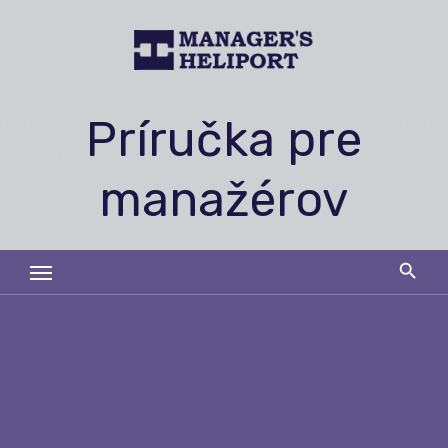
Skip
to
content
Príručka pre
manažérov