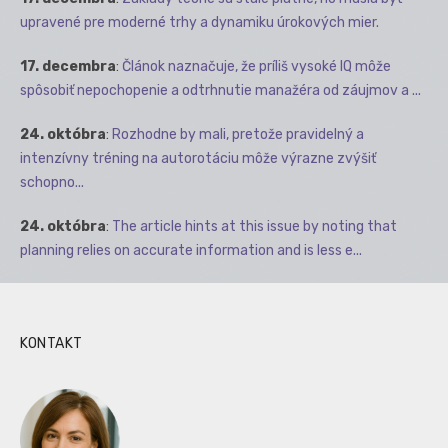
upravené pre moderné trhy a dynamiku úrokových mier.
17. decembra
:
Článok naznačuje, že príliš vysoké IQ môže
spôsobiť nepochopenie a odtrhnutie manažéra od záujmov a ...
24. októbra
:
Rozhodne by mali, pretože pravidelný a
intenzívny tréning na autorotáciu môže výrazne zvýšiť
schopno...
24. októbra
:
The article hints at this issue by noting that
planning relies on accurate information and is less e...
KONTAKT