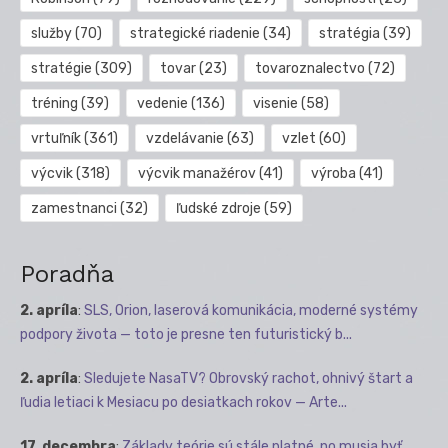
služby
(70)
strategické riadenie
(34)
stratégia
(39)
stratégie
(309)
tovar
(23)
tovaroznalectvo
(72)
tréning
(39)
vedenie
(136)
visenie
(58)
vrtuľník
(361)
vzdelávanie
(63)
vzlet
(60)
výcvik
(318)
výcvik manažérov
(41)
výroba
(41)
zamestnanci
(32)
ľudské zdroje
(59)
Poradňa
2. apríla
:
SLS, Orion, laserová komunikácia, moderné systémy
podpory života — toto je presne ten futuristický b...
2. apríla
:
Sledujete NasaTV? Obrovský rachot, ohnivý štart a
ľudia letiaci k Mesiacu po desiatkach rokov — Arte...
17. decembra
:
Základy teórie sú stále platné, no musia byť