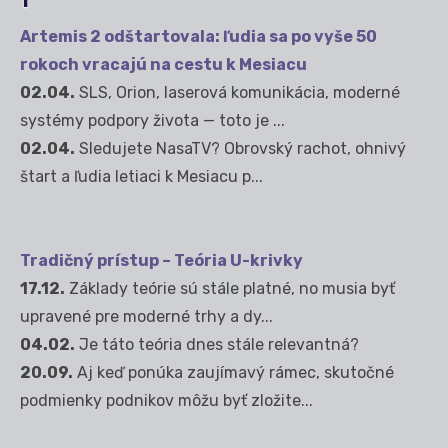
Artemis 2 odštartovala: ľudia sa po vyše 50
rokoch vracajú na cestu k Mesiacu
02.04.
SLS, Orion, laserová komunikácia, moderné
systémy podpory života — toto je ...
02.04.
Sledujete NasaTV? Obrovský rachot, ohnivý
štart a ľudia letiaci k Mesiacu p...
Tradičný prístup – Teória U-krivky
17.12.
Základy teórie sú stále platné, no musia byť
upravené pre moderné trhy a dy...
04.02.
Je táto teória dnes stále relevantná?
20.09.
Aj keď ponúka zaujímavý rámec, skutočné
podmienky podnikov môžu byť zložite...