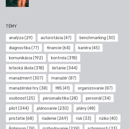
TÉMY
analýza
(29)
autorotácia
(47)
benchmarking
(30)
diagnostika
(77)
financie
(64)
kariéra
(45)
komunikácia
(192)
kontrola
(318)
letecká škola
(318)
lietanie
(344)
manažment
(307)
manažér
(87)
manažérske hry
(38)
MIS
(41)
organizovanie
(87)
osobnosť
(25)
personalistika
(28)
personál
(34)
pilot
(344)
plánovanie
(230)
plány
(48)
pristátie
(68)
riadenie
(269)
risk
(33)
riziko
(40)
Robinson
(79)
rozhodovanie
(229)
schopnosti
(23)