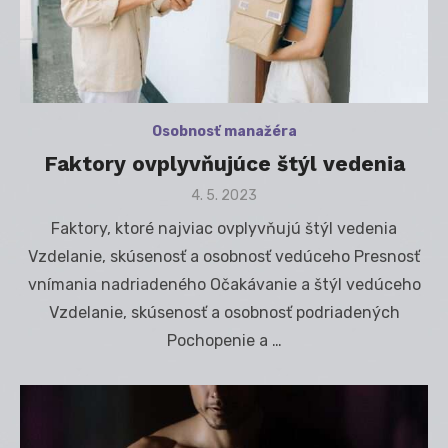
Osobnosť manažéra
Faktory ovplyvňujúce štýl vedenia
Posted
4. 5. 2023
on
Faktory, ktoré najviac ovplyvňujú štýl vedenia
Vzdelanie, skúsenosť a osobnosť vedúceho Presnosť
vnímania nadriadeného Očakávanie a štýl vedúceho
Vzdelanie, skúsenosť a osobnosť podriadených
Pochopenie a …