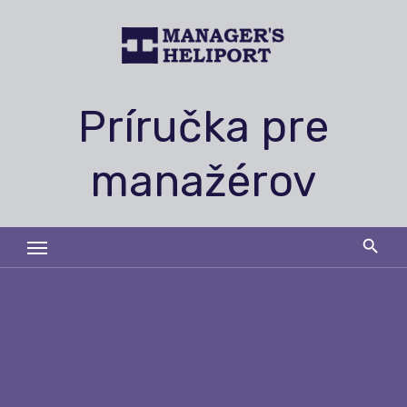
Skip
to
content
Príručka pre
manažérov