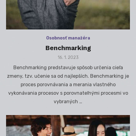
Osobnosť manažéra
Benchmarking
Posted
16. 1. 2023
on
Benchmarking predstavuje spôsob určenia cieľa
zmeny, tzv. učenie sa od najlepších. Benchmarking je
proces porovnávania a merania vlastného
vykonávania procesov s porovnateľnými procesmi vo
vybraných …