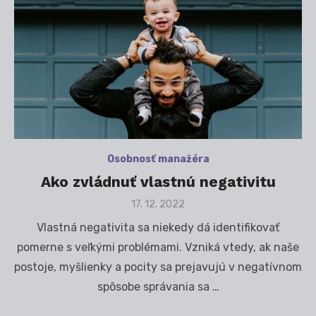
Osobnosť manažéra
Ako zvládnuť vlastnú negativitu
Posted
17. 12. 2022
on
Vlastná negativita sa niekedy dá identifikovať
pomerne s veľkými problémami. Vzniká vtedy, ak naše
postoje, myšlienky a pocity sa prejavujú v negatívnom
spôsobe správania sa …