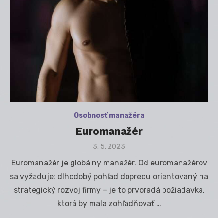
Osobnosť manažéra
Euromanažér
Posted
3. 5. 2023
on
Euromanažér je globálny manažér. Od euromanažérov
sa vyžaduje: dlhodobý pohľad dopredu orientovaný na
strategický rozvoj firmy – je to prvoradá požiadavka,
ktorá by mala zohľadňovať …