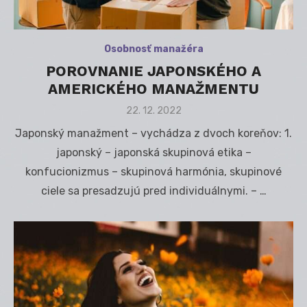
Osobnosť manažéra
POROVNANIE JAPONSKÉHO A
AMERICKÉHO MANAŽMENTU
Posted
22. 12. 2022
on
Japonský manažment – vychádza z dvoch koreňov: 1.
japonský – japonská skupinová etika –
konfucionizmus – skupinová harmónia, skupinové
ciele sa presadzujú pred individuálnymi. – …