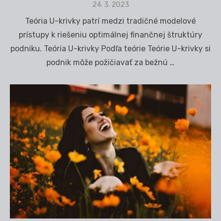
Posted
24. 3. 2023
on
Teória U-krivky patrí medzi tradičné modelové
prístupy k riešeniu optimálnej finančnej štruktúry
podniku. Teória U-krivky Podľa teórie Teórie U-krivky si
podnik môže požičiavať za bežnú …