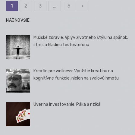
1
2
3
…
5
‹
Stránkovanie
príspevkov
NAJNOVŠIE
Mužské zdravie: Vplyv životného štýlu na spánok,
stres a hladinu testosterónu
Kreatín pre wellness: Využitie kreatínu na
kognitívne funkcie, nielen na svalovú hmotu
Úver na investovanie: Páka a riziká