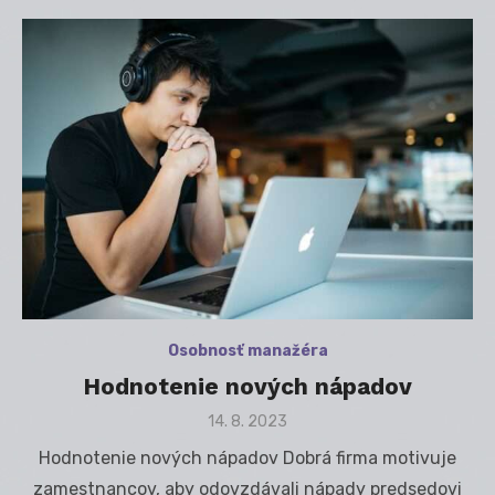
Osobnosť manažéra
Hodnotenie nových nápadov
Posted
14. 8. 2023
on
Hodnotenie nových nápadov Dobrá firma motivuje
zamestnancov, aby odovzdávali nápady predsedovi