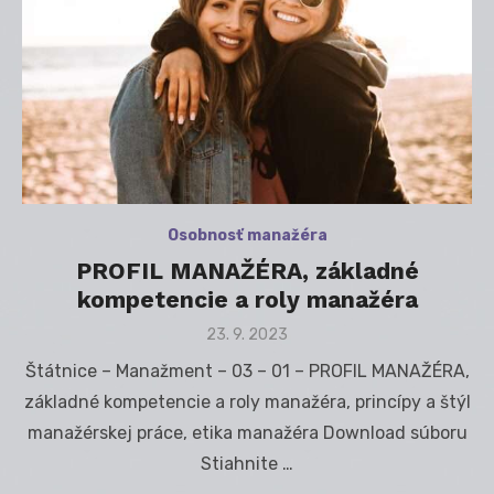
Osobnosť manažéra
PROFIL MANAŽÉRA, základné
kompetencie a roly manažéra
Posted
23. 9. 2023
on
Štátnice – Manažment – 03 – 01 – PROFIL MANAŽÉRA,
základné kompetencie a roly manažéra, princípy a štýl
manažérskej práce, etika manažéra Download súboru
Stiahnite …