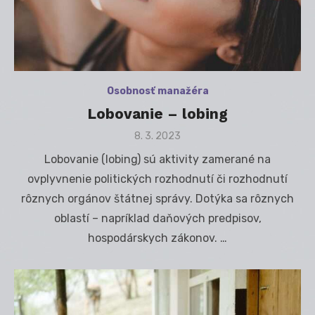
Osobnosť manažéra
Lobovanie – lobing
Posted
8. 3. 2023
on
Lobovanie (lobing) sú aktivity zamerané na
ovplyvnenie politických rozhodnutí či rozhodnutí
rôznych orgánov štátnej správy. Dotýka sa rôznych
oblastí – napríklad daňových predpisov,
hospodárskych zákonov. …