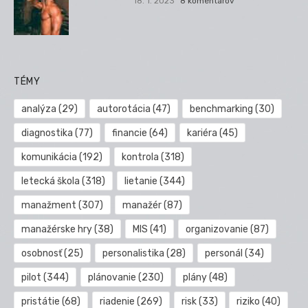
18. 1. 2023
8 komentárov
TÉMY
analýza
(29)
autorotácia
(47)
benchmarking
(30)
diagnostika
(77)
financie
(64)
kariéra
(45)
komunikácia
(192)
kontrola
(318)
letecká škola
(318)
lietanie
(344)
manažment
(307)
manažér
(87)
manažérske hry
(38)
MIS
(41)
organizovanie
(87)
osobnosť
(25)
personalistika
(28)
personál
(34)
pilot
(344)
plánovanie
(230)
plány
(48)
pristátie
(68)
riadenie
(269)
risk
(33)
riziko
(40)