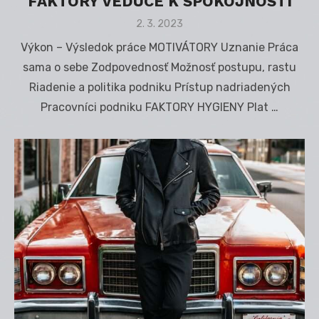
FAKTORY VEDÚCE K SPOKOJNOSTI
Posted
2. 3. 2023
on
Výkon – Výsledok práce MOTIVÁTORY Uznanie Práca
sama o sebe Zodpovednosť Možnosť postupu, rastu
Riadenie a politika podniku Prístup nadriadených
Pracovníci podniku FAKTORY HYGIENY Plat …