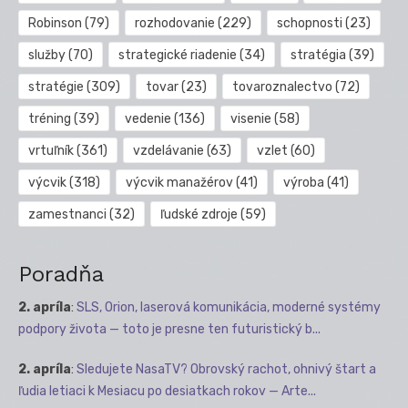
Robinson
(79)
rozhodovanie
(229)
schopnosti
(23)
služby
(70)
strategické riadenie
(34)
stratégia
(39)
stratégie
(309)
tovar
(23)
tovaroznalectvo
(72)
tréning
(39)
vedenie
(136)
visenie
(58)
vrtuľník
(361)
vzdelávanie
(63)
vzlet
(60)
výcvik
(318)
výcvik manažérov
(41)
výroba
(41)
zamestnanci
(32)
ľudské zdroje
(59)
Poradňa
2. apríla
:
SLS, Orion, laserová komunikácia, moderné systémy
podpory života — toto je presne ten futuristický b...
2. apríla
:
Sledujete NasaTV? Obrovský rachot, ohnivý štart a
ľudia letiaci k Mesiacu po desiatkach rokov — Arte...