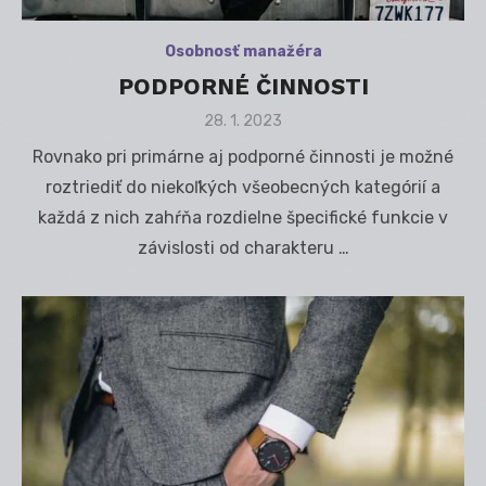
Osobnosť manažéra
PODPORNÉ ČINNOSTI
Posted
28. 1. 2023
on
Rovnako pri primárne aj podporné činnosti je možné
roztriediť do niekoľkých všeobecných kategórií a
každá z nich zahŕňa rozdielne špecifické funkcie v
závislosti od charakteru …