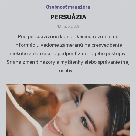
Osobnosť manažéra
PERSUÁZIA
Posted
13. 3. 2023
on
Pod persuazívnou komunikáciou rozumieme
informáciu vedome zameranú na presvedčenie
niekoho alebo snahu podporiť zmenu jeho postojov.
Snaha zmeniť názory a myšlienky alebo správanie inej
osoby …