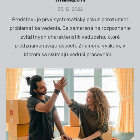
Posted
23. 12. 2022
on
Predstavuje prvý systematický pokus porozumieť
problematike vedenia. Je zameraná na rozpoznanie
zvláštnych charakteristík vedúceho, ktoré
predznamenávajú úspech. Znamená výskum, v
ktorom sa skúmajú vedúci pracovníci. …