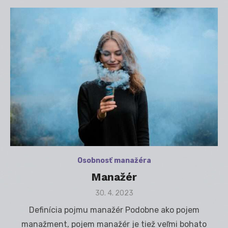
Osobnosť manažéra
Manažér
Posted
30. 4. 2023
on
Definícia pojmu manažér Podobne ako pojem
manažment, pojem manažér je tiež veľmi bohato