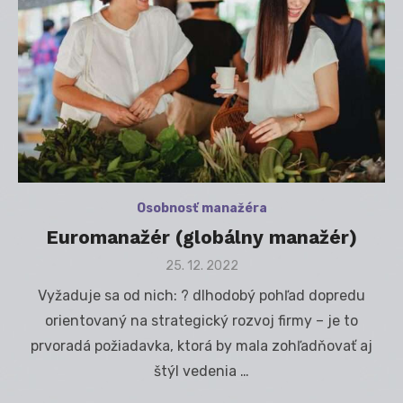
Osobnosť manažéra
Euromanažér (globálny manažér)
Posted
25. 12. 2022
on
Vyžaduje sa od nich: ? dlhodobý pohľad dopredu
orientovaný na strategický rozvoj firmy – je to
prvoradá požiadavka, ktorá by mala zohľadňovať aj
štýl vedenia …