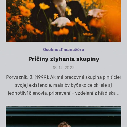
Osobnosť manažéra
Príčiny zlyhania skupiny
Posted
18. 12. 2022
on
Porvazník, J. (1999): Ak má pracovná skupina plniť cieľ
svojej existencie, mala by byť ako celok, ale aj
jednotliví členovia, pripravení – vzdelaní z hľadiska …