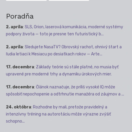
Poradňa
2. apríla
:
SLS, Orion, laserová komunikácia, moderné systémy
podpory života — toto je presne ten futuristický b...
2. apríla
:
Sledujete NasaTV? Obrovský rachot, ohnivý štart a
ľudia letiaci k Mesiacu po desiatkach rokov — Arte...
17. decembra
:
Základy teórie sú stále platné, no musia byť
upravené pre moderné trhy a dynamiku úrokových mier.
17. decembra
:
Článok naznačuje, že príliš vysoké IQ môže
spôsobiť nepochopenie a odtrhnutie manažéra od záujmov a ...
24. októbra
:
Rozhodne by mali, pretože pravidelný a
intenzívny tréning na autorotáciu môže výrazne zvýšiť
schopno...