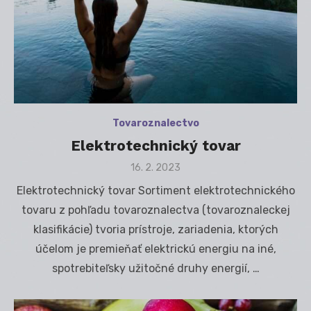
Tovaroznalectvo
Elektrotechnický tovar
Posted
16. 2. 2023
on
Elektrotechnický tovar Sortiment elektrotechnického
tovaru z pohľadu tovaroznalectva (tovaroznaleckej
klasifikácie) tvoria prístroje, zariadenia, ktorých
účelom je premieňať elektrickú energiu na iné,
spotrebiteľsky užitočné druhy energií, …