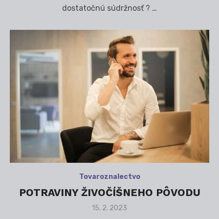
dostatočnú súdržnosť ? …
Tovaroznalectvo
POTRAVINY ŽIVOČÍŠNEHO PÔVODU
Posted
15. 2. 2023
on