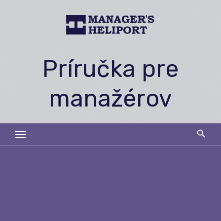
Skip
to
content
Príručka pre
manažérov