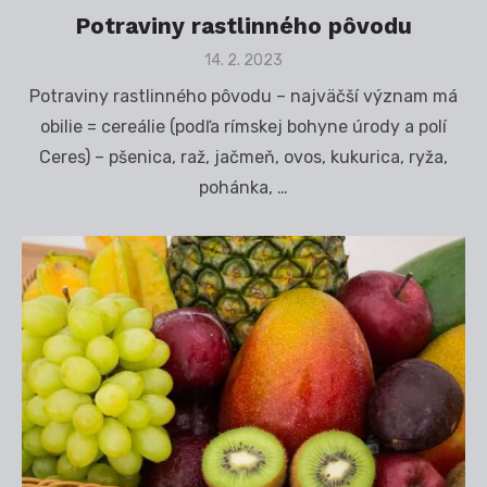
Potraviny rastlinného pôvodu
Posted
14. 2. 2023
on
Potraviny rastlinného pôvodu – najväčší význam má
obilie = cereálie (podľa rímskej bohyne úrody a polí
Ceres) – pšenica, raž, jačmeň, ovos, kukurica, ryža,
pohánka, …