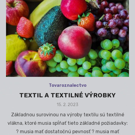
Tovaroznalectvo
TEXTIL A TEXTILNÉ VÝROBKY
Posted
15. 2. 2023
on
Základnou surovinou na výroby textilu sú textilné
vlákna, ktoré musia spĺňať tieto základné požiadavky:
? musia mať dostatočnú pevnosť ? musia mať