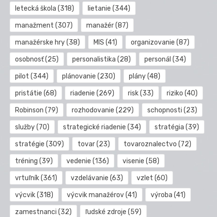
letecká škola
(318)
lietanie
(344)
manažment
(307)
manažér
(87)
manažérske hry
(38)
MIS
(41)
organizovanie
(87)
osobnosť
(25)
personalistika
(28)
personál
(34)
pilot
(344)
plánovanie
(230)
plány
(48)
pristátie
(68)
riadenie
(269)
risk
(33)
riziko
(40)
Robinson
(79)
rozhodovanie
(229)
schopnosti
(23)
služby
(70)
strategické riadenie
(34)
stratégia
(39)
stratégie
(309)
tovar
(23)
tovaroznalectvo
(72)
tréning
(39)
vedenie
(136)
visenie
(58)
vrtuľník
(361)
vzdelávanie
(63)
vzlet
(60)
výcvik
(318)
výcvik manažérov
(41)
výroba
(41)
zamestnanci
(32)
ľudské zdroje
(59)