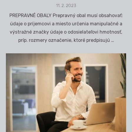
Posted
11. 2. 2023
on
PREPRAVNÉ OBALY Prepravný obal musí obsahovať:
údaje o príjemcovi a miesto určenia manipulačné a
výstražné značky údaje o odosielateľovi hmotnosť,
príp. rozmery označenie, ktoré predpisujú …