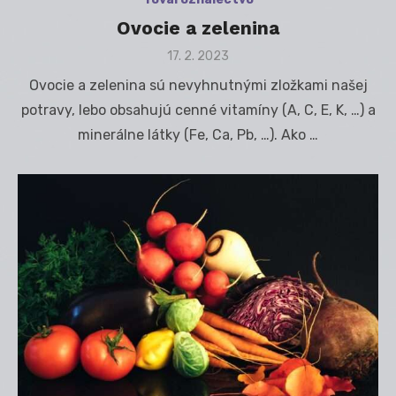
Ovocie a zelenina
Posted
17. 2. 2023
on
Ovocie a zelenina sú nevyhnutnými zložkami našej
potravy, lebo obsahujú cenné vitamíny (A, C, E, K, …) a
minerálne látky (Fe, Ca, Pb, …). Ako …