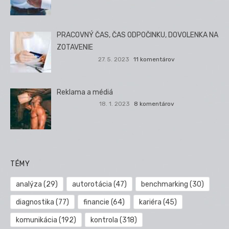
PRACOVNÝ ČAS, ČAS ODPOČINKU, DOVOLENKA NA
ZOTAVENIE
27. 5. 2023
11 komentárov
Reklama a médiá
18. 1. 2023
8 komentárov
TÉMY
analýza
(29)
autorotácia
(47)
benchmarking
(30)
diagnostika
(77)
financie
(64)
kariéra
(45)
komunikácia
(192)
kontrola
(318)