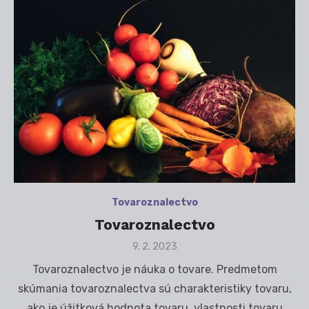
Tovaroznalectvo
Tovaroznalectvo
Posted
9. 2. 2023
on
Tovaroznalectvo je náuka o tovare. Predmetom
skúmania tovaroznalectva sú charakteristiky tovaru,
ako je úžitková hodnota tovaru, vlastnosti tovaru