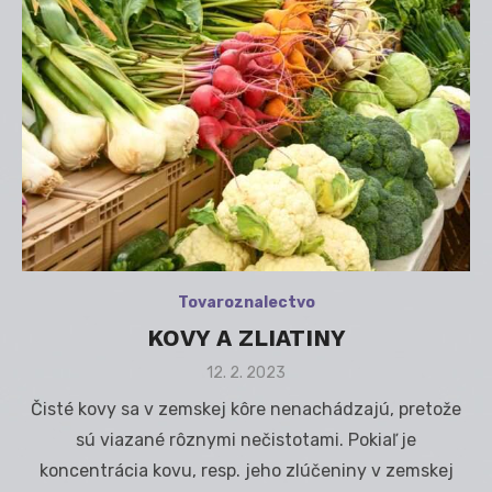
Tovaroznalectvo
KOVY A ZLIATINY
Posted
12. 2. 2023
on
Čisté kovy sa v zemskej kôre nenachádzajú, pretože
sú viazané rôznymi nečistotami. Pokiaľ je
koncentrácia kovu, resp. jeho zlúčeniny v zemskej