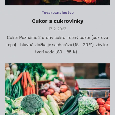
Tovaroznalectvo
Cukor a cukrovinky
Posted
17. 2. 2023
on
Cukor Poznáme 2 druhy cukru: repný cukor (cukrová
repa) – hlavná zložka je sacharóza (15 – 20 %), zbytok
tvorí voda (80 – 85 %) …