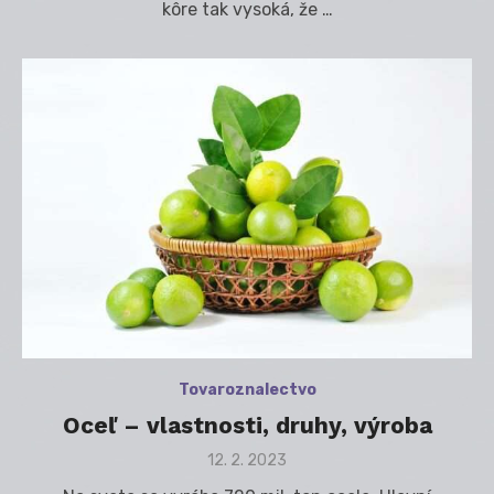
kôre tak vysoká, že …
Tovaroznalectvo
Oceľ – vlastnosti, druhy, výroba
Posted
12. 2. 2023
on