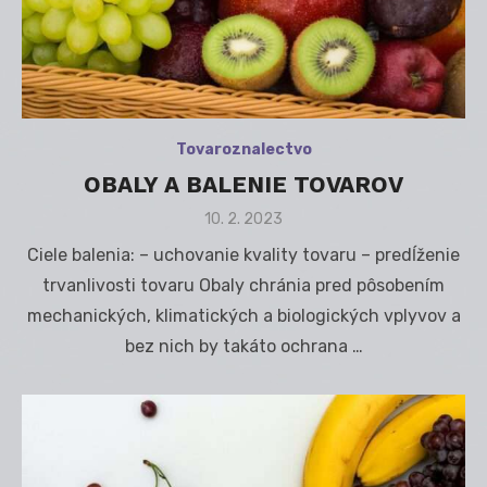
Tovaroznalectvo
OBALY A BALENIE TOVAROV
Posted
10. 2. 2023
on
Ciele balenia: – uchovanie kvality tovaru – predĺženie
trvanlivosti tovaru Obaly chránia pred pôsobením
mechanických, klimatických a biologických vplyvov a
bez nich by takáto ochrana …