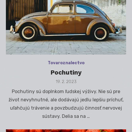
Tovaroznalectvo
Pochutiny
Posted
19. 2. 2023
on
Pochutiny sú doplnkom ľudskej výživy. Nie sú pre
život nevyhnutné, ale dodávajú jedlu lepšiu príchuť,
uľahčujú trávenie a povzbudzujú činnosť nervovej
sústavy. Delia sa na …