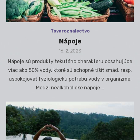
Tovaroznalectvo
Nápoje
Posted
16. 2. 2023
on
Nápoje sú produkty tekutého charakteru obsahujúce
viac ako 80% vody, ktoré sú schopné tíšiť smäd, resp.
uspokojovať fyziologickú potrebu vody v organizme.
Medzi nealkoholické nápoje …