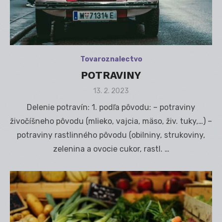
Tovaroznalectvo
POTRAVINY
Posted
13. 2. 2023
on
Delenie potravín: 1. podľa pôvodu: – potraviny
živočíšneho pôvodu (mlieko, vajcia, mäso, živ. tuky,…) –
potraviny rastlinného pôvodu (obilniny, strukoviny,
zelenina a ovocie cukor, rastl. …