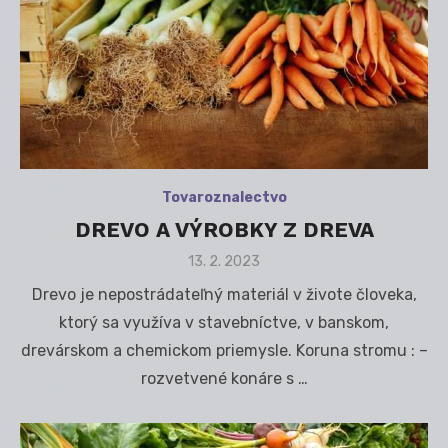
Tovaroznalectvo
DREVO A VÝROBKY Z DREVA
Posted
13. 2. 2023
on
Drevo je nepostrádateľný materiál v živote človeka,
ktorý sa využíva v stavebníctve, v banskom,
drevárskom a chemickom priemysle. Koruna stromu : –
rozvetvené konáre s …