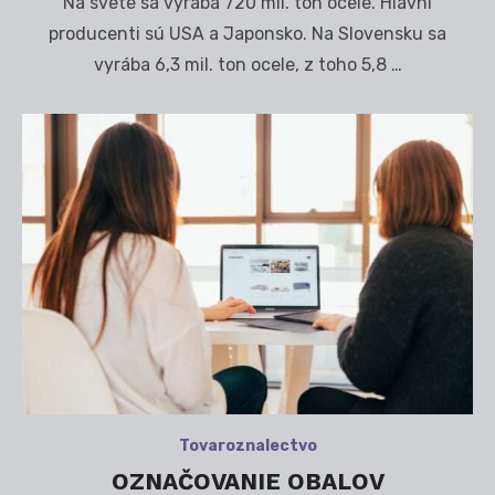
Na svete sa vyrába 720 mil. ton ocele. Hlavní
producenti sú USA a Japonsko. Na Slovensku sa
vyrába 6,3 mil. ton ocele, z toho 5,8 …
Tovaroznalectvo
OZNAČOVANIE OBALOV