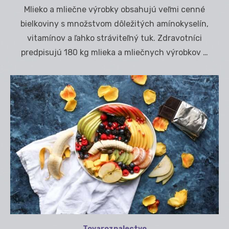
on
Mlieko a mliečne výrobky obsahujú veľmi cenné
bielkoviny s množstvom dôležitých amínokyselín,
vitamínov a ľahko stráviteľný tuk. Zdravotníci
predpisujú 180 kg mlieka a mliečnych výrobkov …
Tovaroznalectvo