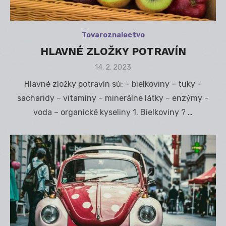
Tovaroznalectvo
HLAVNÉ ZLOŽKY POTRAVÍN
Posted
14. 2. 2023
on
Hlavné zložky potravín sú: – bielkoviny – tuky –
sacharidy – vitamíny – minerálne látky – enzýmy –
voda – organické kyseliny 1. Bielkoviny ? …