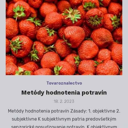
Tovaroznalectvo
Metódy hodnotenia potravín
Posted
18. 2. 2023
on
Metódy hodnotenia potravín Zásady: 1. objektívne 2.
subjektívne K subjektívnym patria predovšetkým
senzorické posudzovanie potravín. K objektívnym