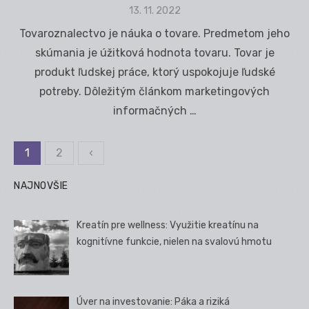
Posted
13. 11. 2022
on
Tovaroznalectvo je náuka o tovare. Predmetom jeho
skúmania je úžitková hodnota tovaru. Tovar je
produkt ľudskej práce, ktorý uspokojuje ľudské
potreby. Dôležitým článkom marketingových
informačných …
1
2
‹
Stránkovanie
príspevkov
NAJNOVŠIE
Kreatín pre wellness: Využitie kreatínu na
kognitívne funkcie, nielen na svalovú hmotu
Úver na investovanie: Páka a riziká