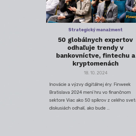
Strategický manažment
50 globálnych expertov
odhaľuje trendy v
bankovníctve, fintechu a
kryptomenách
Posted
18. 10. 2024
on
Inovácie a výzvy digitálnej éry: Finweek
Bratislava 2024 mení hru vo finančnom
sektore Viac ako 50 spíkrov z celého svet
diskusiách odhalí, ako bude …