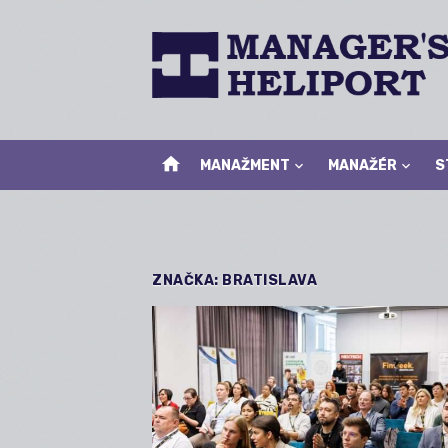
Skip
to
content
home
MANAŽMENT
MANAŽÉR
S
ZNAČKA:
BRATISLAVA