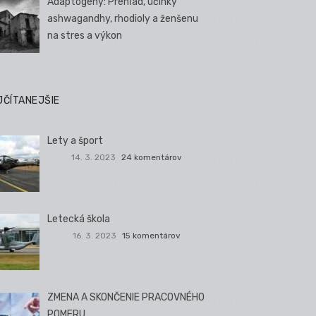
Adaptogény: Prehľad, účinky
ashwagandhy, rhodioly a ženšenu
na stres a výkon
JČÍTANEJŠIE
Lety a šport
14. 3. 2023
24 komentárov
Letecká škola
16. 3. 2023
15 komentárov
ZMENA A SKONČENIE PRACOVNÉHO
POMERU