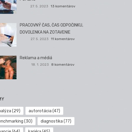
27. 5. 2023
13 komentárov
PRACOVNÝ ČAS, ČAS ODPOČINKU,
DOVOLENKA NA ZOTAVENIE
27. 5. 2023
11 komentárov
Reklama a médiá
18. 1. 2023
8 komentárov
MY
nalýza
(29)
autorotácia
(47)
enchmarking
(30)
diagnostika
(77)
nancie
(64)
kariéra
(45)