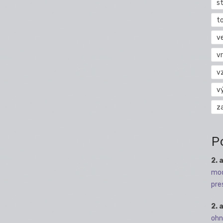
s
t
v
vr
v
v
z
P
2. 
mod
pre
2. 
ohn