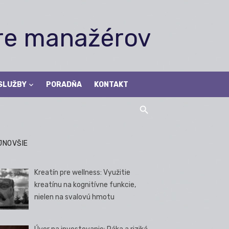
pre manažérov
SLUŽBY
PORADŇA
KONTAKT
JNOVŠIE
Kreatín pre wellness: Využitie
kreatínu na kognitívne funkcie,
nielen na svalovú hmotu