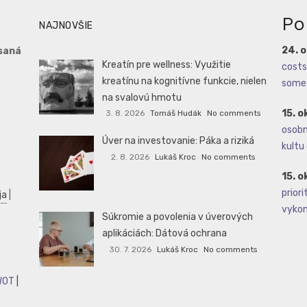
Po
NAJNOVŠIE
24. 
saná
Kreatín pre wellness: Využitie
costs 
kreatínu na kognitívne funkcie, nielen
some 
na svalovú hmotu
15. o
3. 8. 2026
Tomáš Hudák
No comments
osobné
Úver na investovanie: Páka a riziká
kultu 
2. 8. 2026
Lukáš Kroc
No comments
15. o
priori
ja
|
vykoná
Súkromie a povolenia v úverových
aplikáciách: Dátová ochrana
30. 7. 2026
Lukáš Kroc
No comments
WOT
|