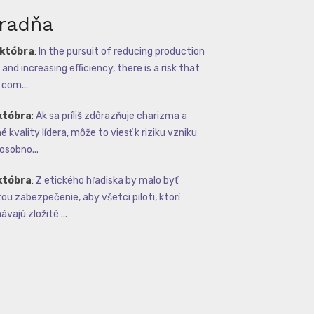
radňa
októbra
:
In the pursuit of reducing production
and increasing efficiency, there is a risk that
com...
któbra
:
Ak sa príliš zdôrazňuje charizma a
 kvality lídera, môže to viesť k riziku vzniku
osobno...
któbra
:
Z etického hľadiska by malo byť
tou zabezpečenie, aby všetci piloti, ktorí
vajú zložité ...