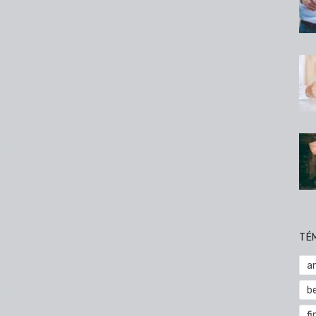
TÉ
a
b
fi