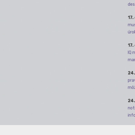
des
17.
mus
úro
17.
IQ 
man
24.
pra
môž
24.
not
info