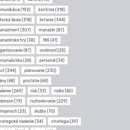
omunikácia
(192)
kontrola
(318)
etecká škola
(318)
lietanie
(344)
anažment
(307)
manažér
(87)
anažérske hry
(38)
MIS
(41)
rganizovanie
(87)
osobnosť
(25)
rsonalistika
(28)
personál
(34)
lot
(344)
plánovanie
(230)
lány
(48)
pristátie
(68)
adenie
(269)
risk
(33)
riziko
(40)
obinson
(79)
rozhodovanie
(229)
chopnosti
(23)
služby
(70)
rategické riadenie
(34)
stratégia
(39)