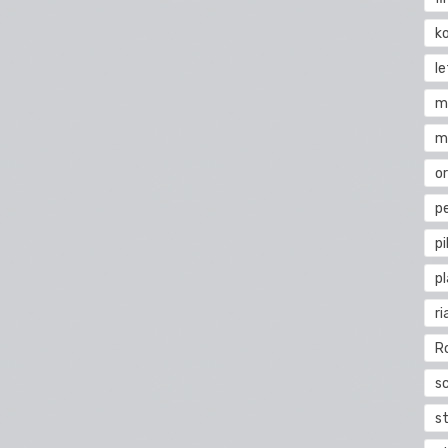
k
l
m
m
o
pe
pi
p
ri
R
s
st