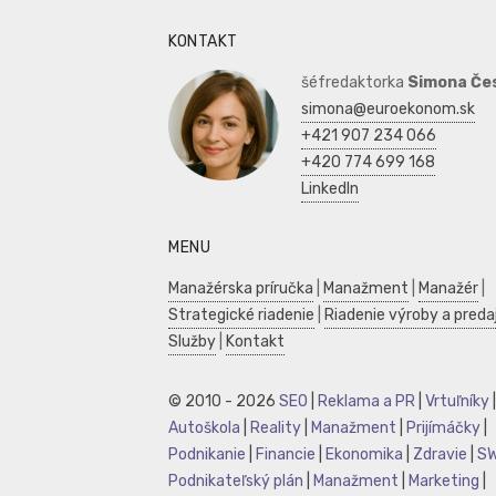
KONTAKT
šéfredaktorka
Simona Če
simona@euroekonom.sk
+421 907 234 066
+420 774 699 168
LinkedIn
MENU
Manažérska príručka
|
Manažment
|
Manažér
|
Strategické riadenie
|
Riadenie výroby a preda
Služby
|
Kontakt
© 2010 - 2026
SEO
|
Reklama a PR
|
Vrtuľníky
|
Autoškola
|
Reality
|
Manažment
|
Prijímáčky
|
Podnikanie
|
Financie
|
Ekonomika
|
Zdravie
|
S
Podnikateľský plán
|
Manažment
|
Marketing
|