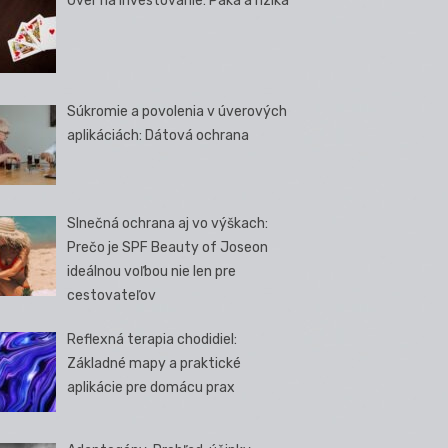
Úver na investovanie: Páka a riziká
Súkromie a povolenia v úverových
aplikáciách: Dátová ochrana
Slnečná ochrana aj vo výškach:
Prečo je SPF Beauty of Joseon
ideálnou voľbou nie len pre
cestovateľov
Reflexná terapia chodidiel:
Základné mapy a praktické
aplikácie pre domácu prax