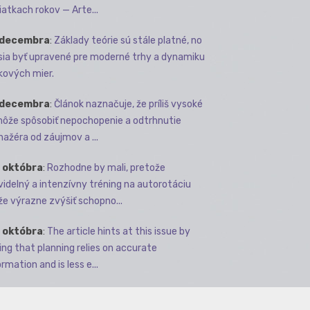
iatkach rokov — Arte...
 decembra
:
Základy teórie sú stále platné, no
ia byť upravené pre moderné trhy a dynamiku
kových mier.
 decembra
:
Článok naznačuje, že príliš vysoké
môže spôsobiť nepochopenie a odtrhnutie
ažéra od záujmov a ...
 októbra
:
Rozhodne by mali, pretože
videlný a intenzívny tréning na autorotáciu
e výrazne zvýšiť schopno...
 októbra
:
The article hints at this issue by
ing that planning relies on accurate
rmation and is less e...