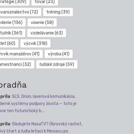
tratégie
(309)
tovar
(23)
ovaroznalectvo
(72)
tréning
(39)
edenie
(136)
visenie
(58)
tuľník
(361)
vzdelávanie
(63)
zlet
(60)
výcvik
(318)
ýcvik manažérov
(41)
výroba
(41)
amestnanci
(32)
ľudské zdroje
(59)
oradňa
apríla
:
SLS, Orion, laserová komunikácia,
erné systémy podpory života — toto je
sne ten futuristický b...
apríla
:
Sledujete NasaTV? Obrovský rachot,
ivý štart a ľudia letiaci k Mesiacu po