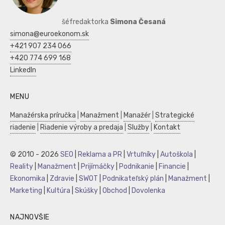
šéfredaktorka
Simona Česaná
simona@euroekonom.sk
+421 907 234 066
+420 774 699 168
LinkedIn
MENU
Manažérska príručka
|
Manažment
|
Manažér
|
Strategické
riadenie
|
Riadenie výroby a predaja
|
Služby
|
Kontakt
© 2010 - 2026
SEO
|
Reklama a PR
|
Vrtuľníky
|
Autoškola
|
Reality
|
Manažment
|
Prijímáčky
|
Podnikanie
|
Financie
|
Ekonomika
|
Zdravie
|
SWOT
|
Podnikateľský plán
|
Manažment
|
Marketing
|
Kultúra
|
Skúšky
|
Obchod
|
Dovolenka
NAJNOVŠIE