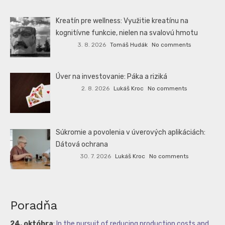
Kreatín pre wellness: Využitie kreatínu na
kognitívne funkcie, nielen na svalovú hmotu
3. 8. 2026
Tomáš Hudák
No comments
Úver na investovanie: Páka a riziká
2. 8. 2026
Lukáš Kroc
No comments
Súkromie a povolenia v úverových aplikáciách:
Dátová ochrana
30. 7. 2026
Lukáš Kroc
No comments
Poradňa
24. októbra
:
In the pursuit of reducing production costs and