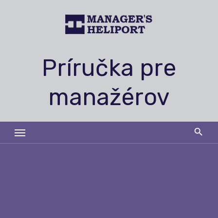
Skip
to
content
Príručka pre
manažérov