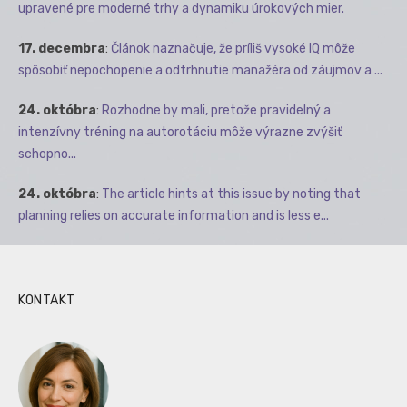
upravené pre moderné trhy a dynamiku úrokových mier.
17. decembra
:
Článok naznačuje, že príliš vysoké IQ môže
spôsobiť nepochopenie a odtrhnutie manažéra od záujmov a ...
24. októbra
:
Rozhodne by mali, pretože pravidelný a
intenzívny tréning na autorotáciu môže výrazne zvýšiť
schopno...
24. októbra
:
The article hints at this issue by noting that
planning relies on accurate information and is less e...
KONTAKT