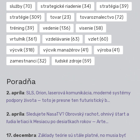
služby
(70)
strategické riadenie
(34)
stratégia
(39)
stratégie
(309)
tovar
(23)
tovaroznalectvo
(72)
tréning
(39)
vedenie
(136)
visenie
(58)
vrtuľník
(361)
vzdelávanie
(63)
vzlet
(60)
výcvik
(318)
výcvik manažérov
(41)
výroba
(41)
zamestnanci
(32)
ľudské zdroje
(59)
Poradňa
2. apríla
:
SLS, Orion, laserová komunikácia, moderné systémy
podpory života — toto je presne ten futuristický b...
2. apríla
:
Sledujete NasaTV? Obrovský rachot, ohnivý štart a
ľudia letiaci k Mesiacu po desiatkach rokov — Arte...
17. decembra
:
Základy teórie sú stále platné, no musia byť