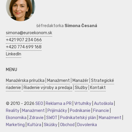
šéfredaktorka
Simona Česaná
simona@euroekonom.sk
+421 907 234 066
+420 774 699 168
LinkedIn
MENU
Manažérska príručka
|
Manažment
|
Manažér
|
Strategické
riadenie
|
Riadenie výroby a predaja
|
Služby
|
Kontakt
© 2010 - 2026
SEO
|
Reklama a PR
|
Vrtuľníky
|
Autoškola
|
Reality
|
Manažment
|
Prijímáčky
|
Podnikanie
|
Financie
|
Ekonomika
|
Zdravie
|
SWOT
|
Podnikateľský plán
|
Manažment
|
Marketing
|
Kultúra
|
Skúšky
|
Obchod
|
Dovolenka