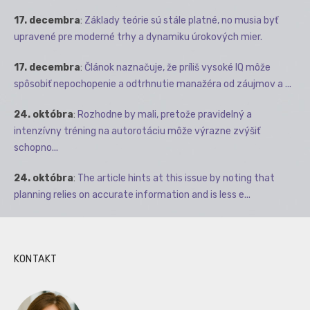
17. decembra
:
Základy teórie sú stále platné, no musia byť
upravené pre moderné trhy a dynamiku úrokových mier.
17. decembra
:
Článok naznačuje, že príliš vysoké IQ môže
spôsobiť nepochopenie a odtrhnutie manažéra od záujmov a ...
24. októbra
:
Rozhodne by mali, pretože pravidelný a
intenzívny tréning na autorotáciu môže výrazne zvýšiť
schopno...
24. októbra
:
The article hints at this issue by noting that
planning relies on accurate information and is less e...
KONTAKT