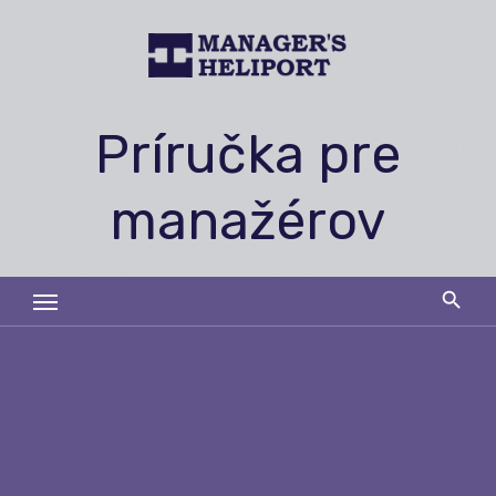
Skip
to
content
Príručka pre
manažérov