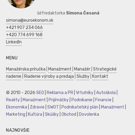
šéfredaktorka
Simona Česaná
simona@euroekonom.sk
+421 907 234 066
+420 774 699 168
LinkedIn
MENU
Manažérska príručka
|
Manažment
|
Manažér
|
Strategické
riadenie
|
Riadenie výroby a predaja
|
Služby
|
Kontakt
© 2010 - 2026
SEO
|
Reklama a PR
|
Vrtuľníky
|
Autoškola
|
Reality
|
Manažment
|
Prijímáčky
|
Podnikanie
|
Financie
|
Ekonomika
|
Zdravie
|
SWOT
|
Podnikateľský plán
|
Manažment
|
Marketing
|
Kultúra
|
Skúšky
|
Obchod
|
Dovolenka
NAJNOVŠIE