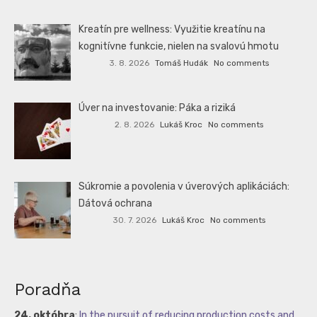
Kreatín pre wellness: Využitie kreatínu na
kognitívne funkcie, nielen na svalovú hmotu
3. 8. 2026
Tomáš Hudák
No comments
Úver na investovanie: Páka a riziká
2. 8. 2026
Lukáš Kroc
No comments
Súkromie a povolenia v úverových aplikáciách:
Dátová ochrana
30. 7. 2026
Lukáš Kroc
No comments
Poradňa
24. októbra
:
In the pursuit of reducing production costs and