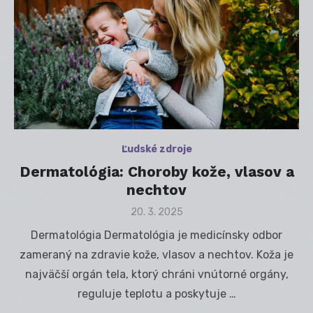
Ľudské zdroje
Dermatológia: Choroby kože, vlasov a
nechtov
Posted
20. 3. 2025
on
Dermatológia Dermatológia je medicínsky odbor
zameraný na zdravie kože, vlasov a nechtov. Koža je
najväčší orgán tela, ktorý chráni vnútorné orgány,
reguluje teplotu a poskytuje …