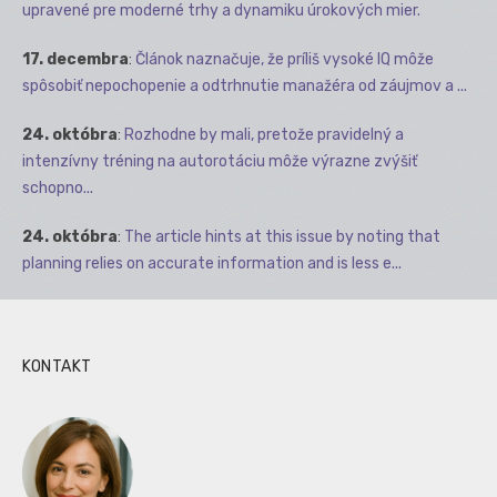
upravené pre moderné trhy a dynamiku úrokových mier.
17. decembra
:
Článok naznačuje, že príliš vysoké IQ môže
spôsobiť nepochopenie a odtrhnutie manažéra od záujmov a ...
24. októbra
:
Rozhodne by mali, pretože pravidelný a
intenzívny tréning na autorotáciu môže výrazne zvýšiť
schopno...
24. októbra
:
The article hints at this issue by noting that
planning relies on accurate information and is less e...
KONTAKT