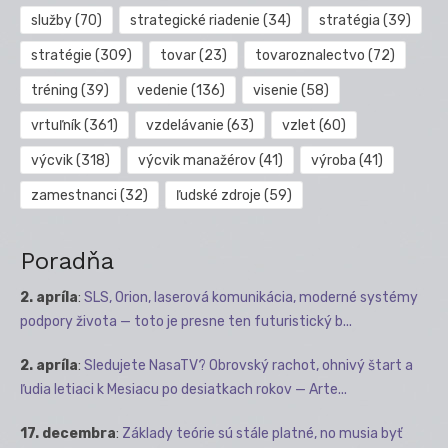
služby
(70)
strategické riadenie
(34)
stratégia
(39)
stratégie
(309)
tovar
(23)
tovaroznalectvo
(72)
tréning
(39)
vedenie
(136)
visenie
(58)
vrtuľník
(361)
vzdelávanie
(63)
vzlet
(60)
výcvik
(318)
výcvik manažérov
(41)
výroba
(41)
zamestnanci
(32)
ľudské zdroje
(59)
Poradňa
2. apríla
:
SLS, Orion, laserová komunikácia, moderné systémy
podpory života — toto je presne ten futuristický b...
2. apríla
:
Sledujete NasaTV? Obrovský rachot, ohnivý štart a
ľudia letiaci k Mesiacu po desiatkach rokov — Arte...
17. decembra
:
Základy teórie sú stále platné, no musia byť