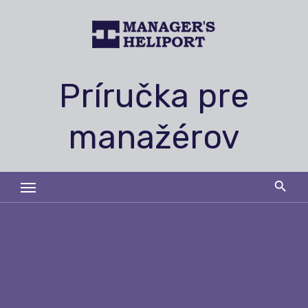
Skip
to
content
Príručka pre
manažérov