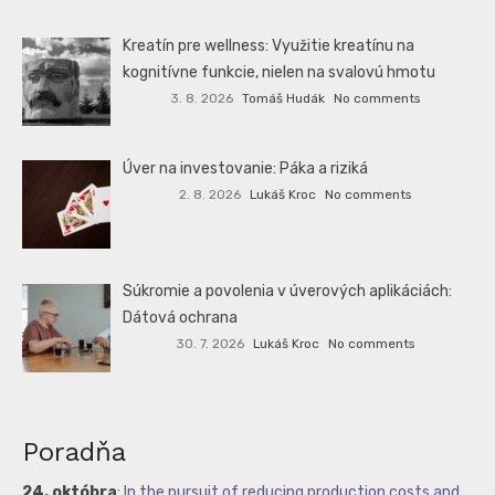
Kreatín pre wellness: Využitie kreatínu na
kognitívne funkcie, nielen na svalovú hmotu
3. 8. 2026
Tomáš Hudák
No comments
Úver na investovanie: Páka a riziká
2. 8. 2026
Lukáš Kroc
No comments
Súkromie a povolenia v úverových aplikáciách:
Dátová ochrana
30. 7. 2026
Lukáš Kroc
No comments
Poradňa
24. októbra
:
In the pursuit of reducing production costs and