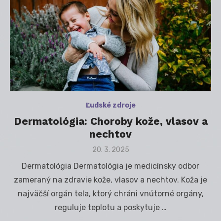
Ľudské zdroje
Dermatológia: Choroby kože, vlasov a
nechtov
Posted
20. 3. 2025
on
Dermatológia Dermatológia je medicínsky odbor
zameraný na zdravie kože, vlasov a nechtov. Koža je
najväčší orgán tela, ktorý chráni vnútorné orgány,
reguluje teplotu a poskytuje …