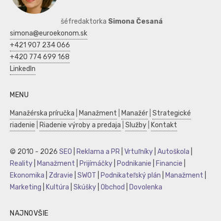
šéfredaktorka
Simona Česaná
simona@euroekonom.sk
+421 907 234 066
+420 774 699 168
LinkedIn
MENU
Manažérska príručka
|
Manažment
|
Manažér
|
Strategické
riadenie
|
Riadenie výroby a predaja
|
Služby
|
Kontakt
© 2010 - 2026
SEO
|
Reklama a PR
|
Vrtuľníky
|
Autoškola
|
Reality
|
Manažment
|
Prijímáčky
|
Podnikanie
|
Financie
|
Ekonomika
|
Zdravie
|
SWOT
|
Podnikateľský plán
|
Manažment
|
Marketing
|
Kultúra
|
Skúšky
|
Obchod
|
Dovolenka
NAJNOVŠIE