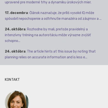
upravené pre moderné trhy a dynamiku úrokových mier.
17. decembra
:
Článok naznačuje, že príliš vysoké IQ môže
spôsobiť nepochopenie a odtrhnutie manažéra od záujmov a ...
24. októbra
:
Rozhodne by mali, pretože pravidelný a
intenzívny tréning na autorotáciu môže výrazne zvýšiť
schopno...
24. októbra
:
The article hints at this issue by noting that
planning relies on accurate information and is less e...
KONTAKT