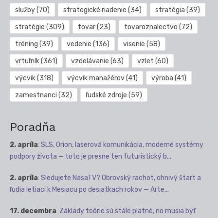
služby
(70)
strategické riadenie
(34)
stratégia
(39)
stratégie
(309)
tovar
(23)
tovaroznalectvo
(72)
tréning
(39)
vedenie
(136)
visenie
(58)
vrtuľník
(361)
vzdelávanie
(63)
vzlet
(60)
výcvik
(318)
výcvik manažérov
(41)
výroba
(41)
zamestnanci
(32)
ľudské zdroje
(59)
Poradňa
2. apríla
:
SLS, Orion, laserová komunikácia, moderné systémy
podpory života — toto je presne ten futuristický b...
2. apríla
:
Sledujete NasaTV? Obrovský rachot, ohnivý štart a
ľudia letiaci k Mesiacu po desiatkach rokov — Arte...
17. decembra
:
Základy teórie sú stále platné, no musia byť