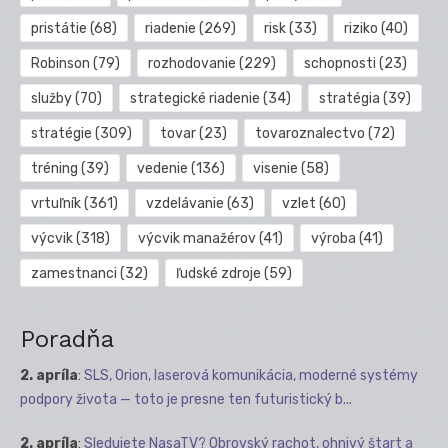
pristátie
(68)
riadenie
(269)
risk
(33)
riziko
(40)
Robinson
(79)
rozhodovanie
(229)
schopnosti
(23)
služby
(70)
strategické riadenie
(34)
stratégia
(39)
stratégie
(309)
tovar
(23)
tovaroznalectvo
(72)
tréning
(39)
vedenie
(136)
visenie
(58)
vrtuľník
(361)
vzdelávanie
(63)
vzlet
(60)
výcvik
(318)
výcvik manažérov
(41)
výroba
(41)
zamestnanci
(32)
ľudské zdroje
(59)
Poradňa
2. apríla
:
SLS, Orion, laserová komunikácia, moderné systémy
podpory života — toto je presne ten futuristický b...
2. apríla
:
Sledujete NasaTV? Obrovský rachot, ohnivý štart a