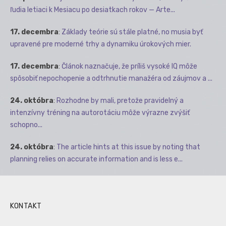
ľudia letiaci k Mesiacu po desiatkach rokov — Arte...
17. decembra
:
Základy teórie sú stále platné, no musia byť
upravené pre moderné trhy a dynamiku úrokových mier.
17. decembra
:
Článok naznačuje, že príliš vysoké IQ môže
spôsobiť nepochopenie a odtrhnutie manažéra od záujmov a ...
24. októbra
:
Rozhodne by mali, pretože pravidelný a
intenzívny tréning na autorotáciu môže výrazne zvýšiť
schopno...
24. októbra
:
The article hints at this issue by noting that
planning relies on accurate information and is less e...
KONTAKT