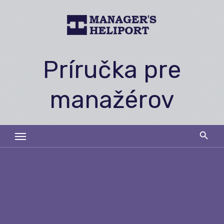
Skip
to
content
Príručka pre
manažérov