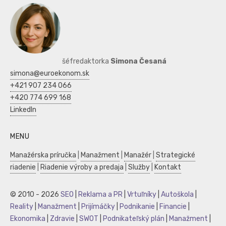
šéfredaktorka
Simona Česaná
simona@euroekonom.sk
+421 907 234 066
+420 774 699 168
LinkedIn
MENU
Manažérska príručka
|
Manažment
|
Manažér
|
Strategické
riadenie
|
Riadenie výroby a predaja
|
Služby
|
Kontakt
© 2010 - 2026
SEO
|
Reklama a PR
|
Vrtuľníky
|
Autoškola
|
Reality
|
Manažment
|
Prijímáčky
|
Podnikanie
|
Financie
|
Ekonomika
|
Zdravie
|
SWOT
|
Podnikateľský plán
|
Manažment
|