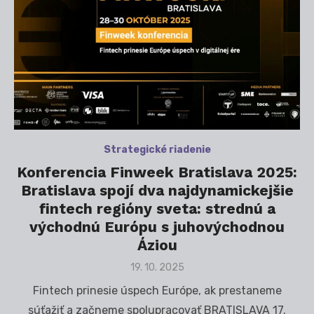
Strategické riadenie
Konferencia Finweek Bratislava 2025:
Bratislava spojí dva najdynamickejšie
fintech regióny sveta: strednú a
východnú Európu s juhovýchodnou
Áziou
Posted
19. 10. 2025
on
Fintech prinesie úspech Európe, ak prestaneme
súťažiť a začneme spolupracovať BRATISLAVA 17.