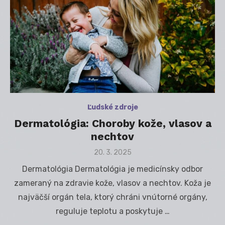
Ľudské zdroje
Dermatológia: Choroby kože, vlasov a
nechtov
Posted
20. 3. 2025
on
Dermatológia Dermatológia je medicínsky odbor
zameraný na zdravie kože, vlasov a nechtov. Koža je
najväčší orgán tela, ktorý chráni vnútorné orgány,
reguluje teplotu a poskytuje …