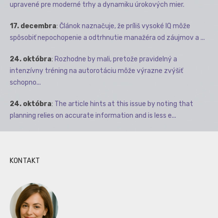
upravené pre moderné trhy a dynamiku úrokových mier.
17. decembra
:
Článok naznačuje, že príliš vysoké IQ môže
spôsobiť nepochopenie a odtrhnutie manažéra od záujmov a ...
24. októbra
:
Rozhodne by mali, pretože pravidelný a
intenzívny tréning na autorotáciu môže výrazne zvýšiť
schopno...
24. októbra
:
The article hints at this issue by noting that
planning relies on accurate information and is less e...
KONTAKT