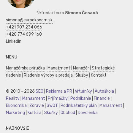
šéfredaktorka
Simona Česaná
simona@euroekonom.sk
+421 907 234 066
+420 774 699 168
LinkedIn
MENU
Manažérska príručka
|
Manažment
|
Manažér
|
Strategické
riadenie
|
Riadenie výroby a predaja
|
Služby
|
Kontakt
© 2010 - 2026
SEO
|
Reklama a PR
|
Vrtuľníky
|
Autoškola
|
Reality
|
Manažment
|
Prijímáčky
|
Podnikanie
|
Financie
|
Ekonomika
|
Zdravie
|
SWOT
|
Podnikateľský plán
|
Manažment
|
Marketing
|
Kultúra
|
Skúšky
|
Obchod
|
Dovolenka
NAJNOVŠIE