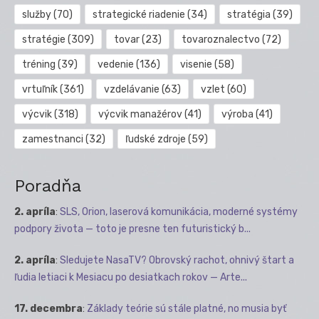
služby
(70)
strategické riadenie
(34)
stratégia
(39)
stratégie
(309)
tovar
(23)
tovaroznalectvo
(72)
tréning
(39)
vedenie
(136)
visenie
(58)
vrtuľník
(361)
vzdelávanie
(63)
vzlet
(60)
výcvik
(318)
výcvik manažérov
(41)
výroba
(41)
zamestnanci
(32)
ľudské zdroje
(59)
Poradňa
2. apríla
:
SLS, Orion, laserová komunikácia, moderné systémy
podpory života — toto je presne ten futuristický b...
2. apríla
:
Sledujete NasaTV? Obrovský rachot, ohnivý štart a
ľudia letiaci k Mesiacu po desiatkach rokov — Arte...
17. decembra
:
Základy teórie sú stále platné, no musia byť