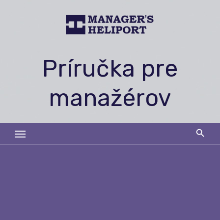
Skip
to
content
Príručka pre
manažérov