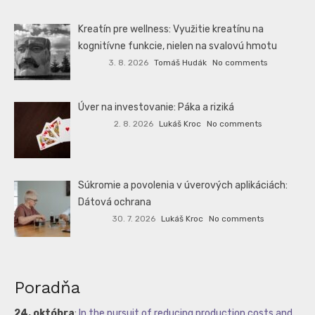
Kreatín pre wellness: Využitie kreatínu na
kognitívne funkcie, nielen na svalovú hmotu
3. 8. 2026
Tomáš Hudák
No comments
Úver na investovanie: Páka a riziká
2. 8. 2026
Lukáš Kroc
No comments
Súkromie a povolenia v úverových aplikáciách:
Dátová ochrana
30. 7. 2026
Lukáš Kroc
No comments
Poradňa
24. októbra
:
In the pursuit of reducing production costs and