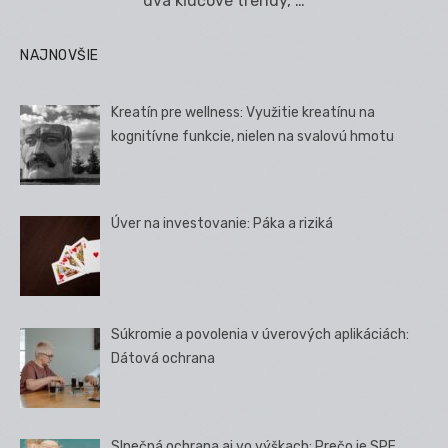
dva kľúčové trendy, …
NAJNOVŠIE
Kreatín pre wellness: Využitie kreatínu na
kognitívne funkcie, nielen na svalovú hmotu
Úver na investovanie: Páka a riziká
Súkromie a povolenia v úverových aplikáciách:
Dátová ochrana
Slnečná ochrana aj vo výškach: Prečo je SPF