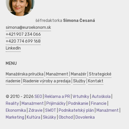
šéfredaktorka
Simona Česaná
simona@euroekonom.sk
+421 907 234 066
+420 774 699 168
LinkedIn
MENU
Manažérska príručka
|
Manažment
|
Manažér
|
Strategické
riadenie
|
Riadenie výroby a predaja
|
Služby
|
Kontakt
© 2010 - 2026
SEO
|
Reklama a PR
|
Vrtuľníky
|
Autoškola
|
Reality
|
Manažment
|
Prijímáčky
|
Podnikanie
|
Financie
|
Ekonomika
|
Zdravie
|
SWOT
|
Podnikateľský plán
|
Manažment
|
Marketing
|
Kultúra
|
Skúšky
|
Obchod
|
Dovolenka