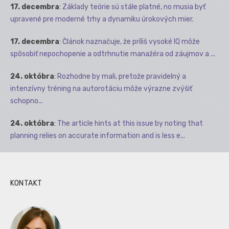
17. decembra
:
Základy teórie sú stále platné, no musia byť
upravené pre moderné trhy a dynamiku úrokových mier.
17. decembra
:
Článok naznačuje, že príliš vysoké IQ môže
spôsobiť nepochopenie a odtrhnutie manažéra od záujmov a ...
24. októbra
:
Rozhodne by mali, pretože pravidelný a
intenzívny tréning na autorotáciu môže výrazne zvýšiť
schopno...
24. októbra
:
The article hints at this issue by noting that
planning relies on accurate information and is less e...
KONTAKT