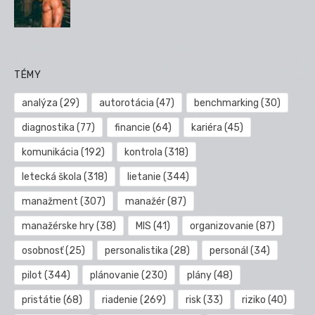
TÉMY
analýza
(29)
autorotácia
(47)
benchmarking
(30)
diagnostika
(77)
financie
(64)
kariéra
(45)
komunikácia
(192)
kontrola
(318)
letecká škola
(318)
lietanie
(344)
manažment
(307)
manažér
(87)
manažérske hry
(38)
MIS
(41)
organizovanie
(87)
osobnosť
(25)
personalistika
(28)
personál
(34)
pilot
(344)
plánovanie
(230)
plány
(48)
pristátie
(68)
riadenie
(269)
risk
(33)
riziko
(40)