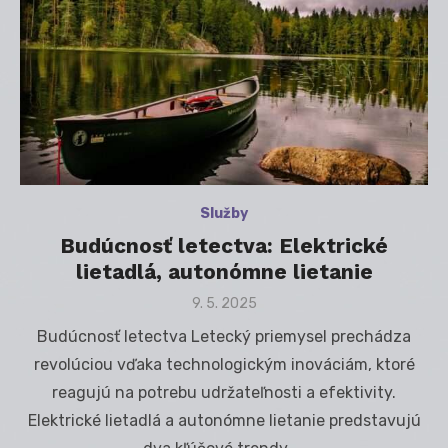
Služby
Budúcnosť letectva: Elektrické
lietadlá, autonómne lietanie
Posted
9. 5. 2025
on
Budúcnosť letectva Letecký priemysel prechádza
revolúciou vďaka technologickým inováciám, ktoré
reagujú na potrebu udržateľnosti a efektivity.
Elektrické lietadlá a autonómne lietanie predstavujú