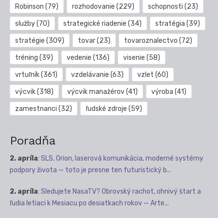
Robinson
(79)
rozhodovanie
(229)
schopnosti
(23)
služby
(70)
strategické riadenie
(34)
stratégia
(39)
stratégie
(309)
tovar
(23)
tovaroznalectvo
(72)
tréning
(39)
vedenie
(136)
visenie
(58)
vrtuľník
(361)
vzdelávanie
(63)
vzlet
(60)
výcvik
(318)
výcvik manažérov
(41)
výroba
(41)
zamestnanci
(32)
ľudské zdroje
(59)
Poradňa
2. apríla
:
SLS, Orion, laserová komunikácia, moderné systémy
podpory života — toto je presne ten futuristický b...
2. apríla
:
Sledujete NasaTV? Obrovský rachot, ohnivý štart a
ľudia letiaci k Mesiacu po desiatkach rokov — Arte...