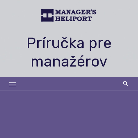
Skip
to
content
Príručka pre
manažérov