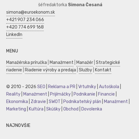
šéfredaktorka
Simona Česaná
simona@euroekonom.sk
+421 907 234 066
+420 774 699 168
LinkedIn
MENU
Manažérska príručka
|
Manažment
|
Manažér
|
Strategické
riadenie
|
Riadenie výroby a predaja
|
Služby
|
Kontakt
© 2010 - 2026
SEO
|
Reklama a PR
|
Vrtuľníky
|
Autoškola
|
Reality
|
Manažment
|
Prijímáčky
|
Podnikanie
|
Financie
|
Ekonomika
|
Zdravie
|
SWOT
|
Podnikateľský plán
|
Manažment
|
Marketing
|
Kultúra
|
Skúšky
|
Obchod
|
Dovolenka
NAJNOVŠIE