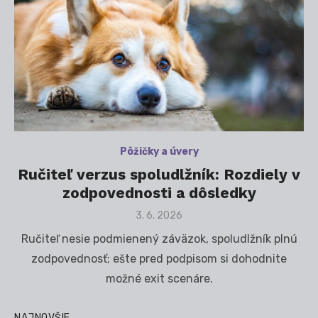
Pôžičky a úvery
Ručiteľ verzus spoludlžník: Rozdiely v
zodpovednosti a dôsledky
Posted
3. 6. 2026
on
Ručiteľ nesie podmienený záväzok, spoludlžník plnú
zodpovednosť; ešte pred podpisom si dohodnite
možné exit scenáre.
NAJNOVŠIE