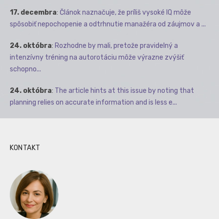
17. decembra
:
Článok naznačuje, že príliš vysoké IQ môže
spôsobiť nepochopenie a odtrhnutie manažéra od záujmov a ...
24. októbra
:
Rozhodne by mali, pretože pravidelný a
intenzívny tréning na autorotáciu môže výrazne zvýšiť
schopno...
24. októbra
:
The article hints at this issue by noting that
planning relies on accurate information and is less e...
KONTAKT