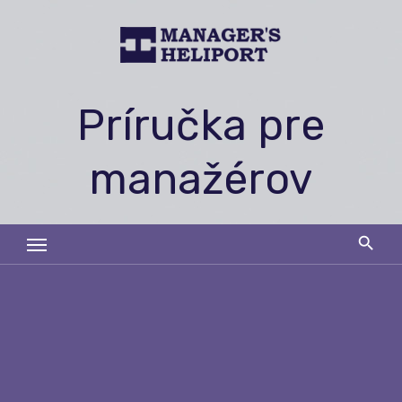
Skip
to
content
Príručka pre
manažérov