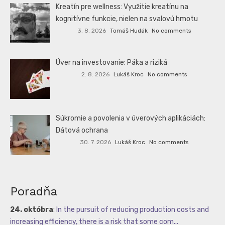
Kreatín pre wellness: Využitie kreatínu na
kognitívne funkcie, nielen na svalovú hmotu
3. 8. 2026
Tomáš Hudák
No comments
Úver na investovanie: Páka a riziká
2. 8. 2026
Lukáš Kroc
No comments
Súkromie a povolenia v úverových aplikáciách:
Dátová ochrana
30. 7. 2026
Lukáš Kroc
No comments
Poradňa
24. októbra
:
In the pursuit of reducing production costs and
increasing efficiency, there is a risk that some com...