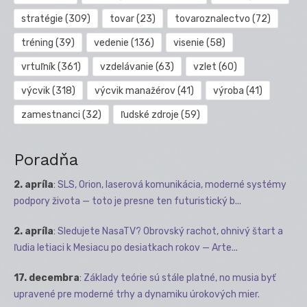
stratégie
(309)
tovar
(23)
tovaroznalectvo
(72)
tréning
(39)
vedenie
(136)
visenie
(58)
vrtuľník
(361)
vzdelávanie
(63)
vzlet
(60)
výcvik
(318)
výcvik manažérov
(41)
výroba
(41)
zamestnanci
(32)
ľudské zdroje
(59)
Poradňa
2. apríla
:
SLS, Orion, laserová komunikácia, moderné systémy
podpory života — toto je presne ten futuristický b...
2. apríla
:
Sledujete NasaTV? Obrovský rachot, ohnivý štart a
ľudia letiaci k Mesiacu po desiatkach rokov — Arte...
17. decembra
:
Základy teórie sú stále platné, no musia byť
upravené pre moderné trhy a dynamiku úrokových mier.