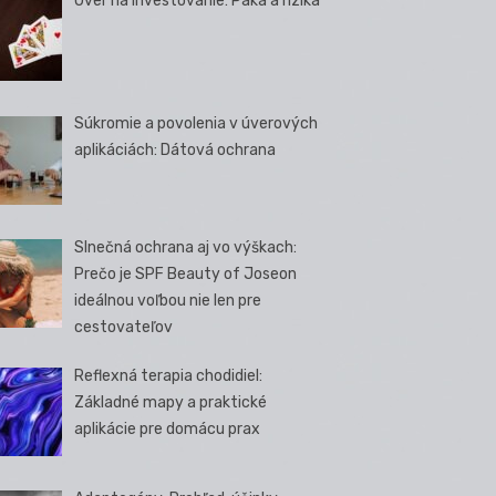
Úver na investovanie: Páka a riziká
Súkromie a povolenia v úverových
aplikáciách: Dátová ochrana
Slnečná ochrana aj vo výškach:
Prečo je SPF Beauty of Joseon
ideálnou voľbou nie len pre
cestovateľov
Reflexná terapia chodidiel:
Základné mapy a praktické
aplikácie pre domácu prax