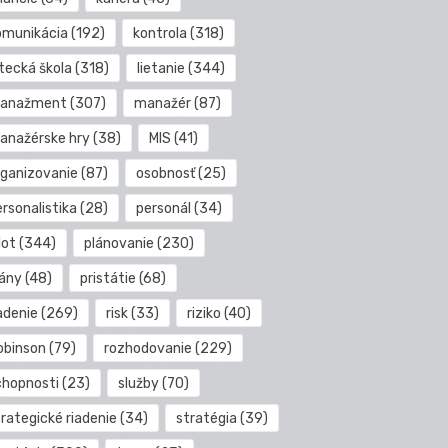
omunikácia
(192)
kontrola
(318)
etecká škola
(318)
lietanie
(344)
anažment
(307)
manažér
(87)
anažérske hry
(38)
MIS
(41)
rganizovanie
(87)
osobnosť
(25)
rsonalistika
(28)
personál
(34)
lot
(344)
plánovanie
(230)
lány
(48)
pristátie
(68)
adenie
(269)
risk
(33)
riziko
(40)
obinson
(79)
rozhodovanie
(229)
chopnosti
(23)
služby
(70)
rategické riadenie
(34)
stratégia
(39)