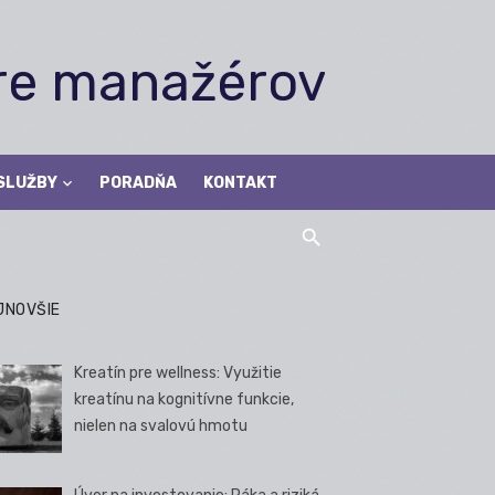
pre manažérov
SLUŽBY
PORADŇA
KONTAKT
JNOVŠIE
Kreatín pre wellness: Využitie
kreatínu na kognitívne funkcie,
nielen na svalovú hmotu