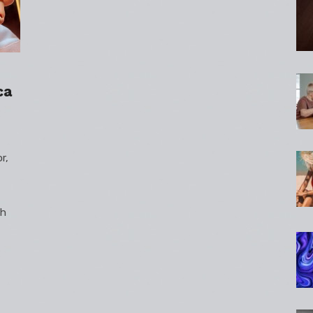
ca
r,
ch