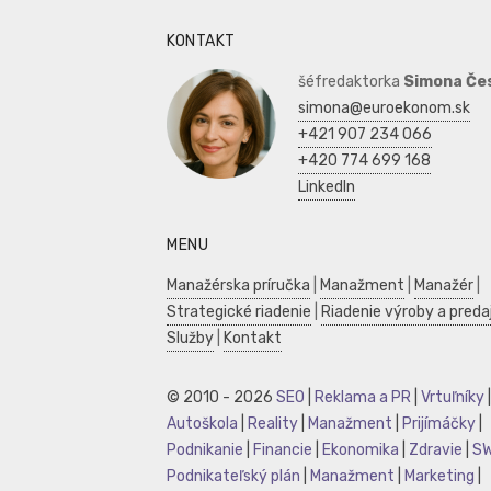
KONTAKT
šéfredaktorka
Simona Če
simona@euroekonom.sk
+421 907 234 066
+420 774 699 168
LinkedIn
MENU
Manažérska príručka
|
Manažment
|
Manažér
|
Strategické riadenie
|
Riadenie výroby a preda
Služby
|
Kontakt
© 2010 - 2026
SEO
|
Reklama a PR
|
Vrtuľníky
|
Autoškola
|
Reality
|
Manažment
|
Prijímáčky
|
Podnikanie
|
Financie
|
Ekonomika
|
Zdravie
|
S
Podnikateľský plán
|
Manažment
|
Marketing
|