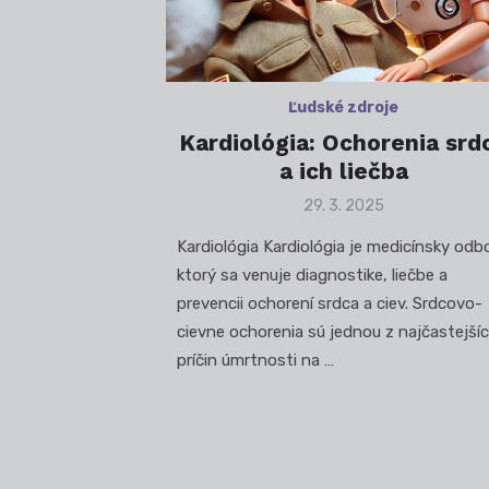
Ľudské zdroje
Kardiológia: Ochorenia srd
a ich liečba
Posted
29. 3. 2025
on
Kardiológia Kardiológia je medicínsky odbo
ktorý sa venuje diagnostike, liečbe a
prevencii ochorení srdca a ciev. Srdcovo-
cievne ochorenia sú jednou z najčastejší
príčin úmrtnosti na …