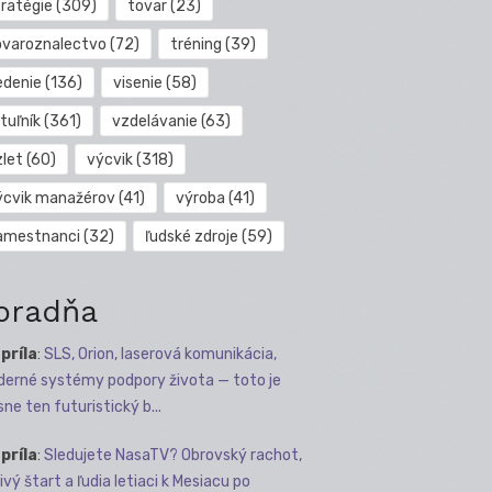
tratégie
(309)
tovar
(23)
ovaroznalectvo
(72)
tréning
(39)
edenie
(136)
visenie
(58)
tuľník
(361)
vzdelávanie
(63)
zlet
(60)
výcvik
(318)
ýcvik manažérov
(41)
výroba
(41)
amestnanci
(32)
ľudské zdroje
(59)
oradňa
apríla
:
SLS, Orion, laserová komunikácia,
erné systémy podpory života — toto je
sne ten futuristický b...
apríla
:
Sledujete NasaTV? Obrovský rachot,
ivý štart a ľudia letiaci k Mesiacu po