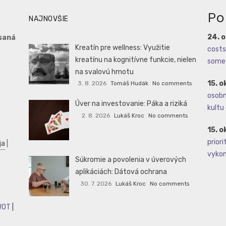
Po
NAJNOVŠIE
24. 
saná
Kreatín pre wellness: Využitie
costs 
kreatínu na kognitívne funkcie, nielen
some 
na svalovú hmotu
15. o
3. 8. 2026
Tomáš Hudák
No comments
osobné
Úver na investovanie: Páka a riziká
kultu 
2. 8. 2026
Lukáš Kroc
No comments
15. o
priori
ja
|
vykoná
Súkromie a povolenia v úverových
aplikáciách: Dátová ochrana
30. 7. 2026
Lukáš Kroc
No comments
WOT
|