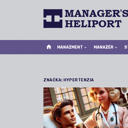
Skip
to
content
home
MANAŽMENT
MANAŽÉR
S
ZNAČKA:
HYPERTENZIA