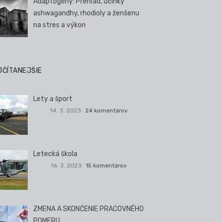
Adaptogény: Prehľad, účinky
ashwagandhy, rhodioly a ženšenu
na stres a výkon
JČÍTANEJŠIE
Lety a šport
14. 3. 2023
24 komentárov
Letecká škola
16. 3. 2023
15 komentárov
ZMENA A SKONČENIE PRACOVNÉHO
POMERU