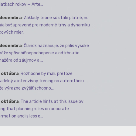
iatkach rokov — Arte...
 decembra
:
Základy teórie sú stále platné, no
ia byť upravené pre moderné trhy a dynamiku
kových mier.
 decembra
:
Článok naznačuje, že príliš vysoké
môže spôsobiť nepochopenie a odtrhnutie
ažéra od záujmov a ...
 októbra
:
Rozhodne by mali, pretože
videlný a intenzívny tréning na autorotáciu
e výrazne zvýšiť schopno...
 októbra
:
The article hints at this issue by
ing that planning relies on accurate
rmation and is less e...