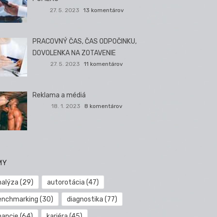
27. 5. 2023
13 komentárov
PRACOVNÝ ČAS, ČAS ODPOČINKU,
DOVOLENKA NA ZOTAVENIE
27. 5. 2023
11 komentárov
Reklama a médiá
18. 1. 2023
8 komentárov
MY
nalýza
(29)
autorotácia
(47)
enchmarking
(30)
diagnostika
(77)
nancie
(64)
kariéra
(45)