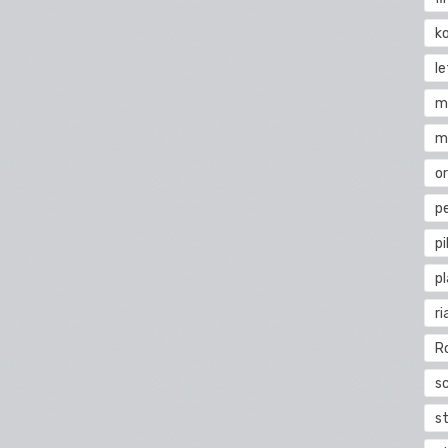
k
l
m
m
o
pe
pi
p
ri
R
s
st