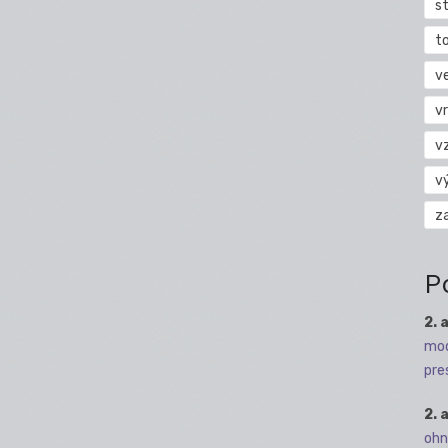
s
t
v
vr
v
v
z
P
2. 
mod
pre
2. 
ohn