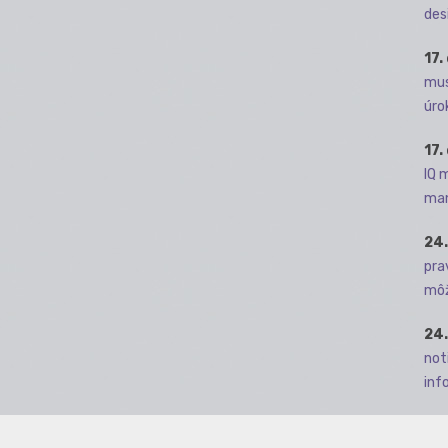
des
17.
mus
úro
17.
IQ 
man
24.
pra
môž
24.
not
info