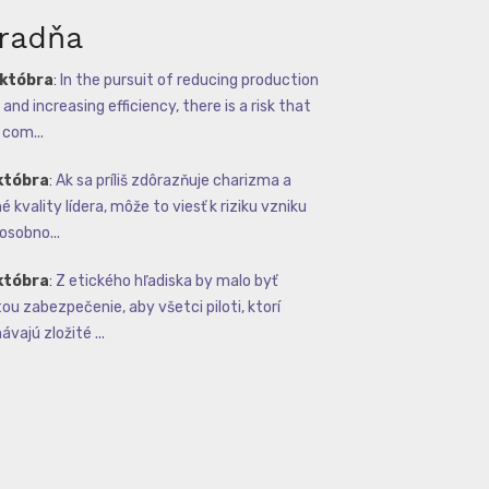
radňa
októbra
:
In the pursuit of reducing production
and increasing efficiency, there is a risk that
com...
któbra
:
Ak sa príliš zdôrazňuje charizma a
 kvality lídera, môže to viesť k riziku vzniku
osobno...
któbra
:
Z etického hľadiska by malo byť
tou zabezpečenie, aby všetci piloti, ktorí
vajú zložité ...