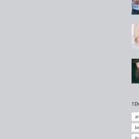
TÉ
a
b
fi