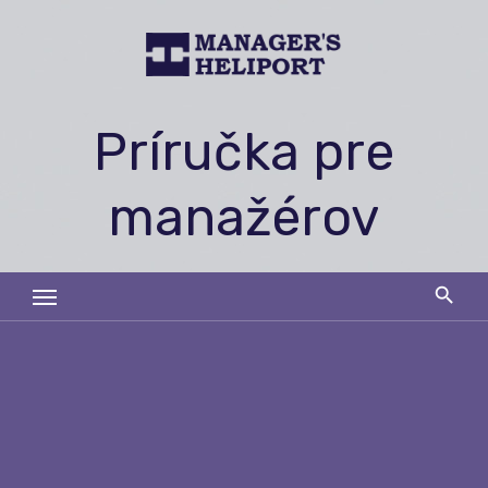
Skip
to
content
Príručka pre
manažérov