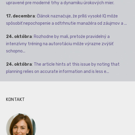
upravené pre moderné trhy a dynamiku úrokových mier.
17. decembra
:
Článok naznačuje, že príliš vysoké IQ môže
spôsobiť nepochopenie a odtrhnutie manažéra od záujmov a ...
24. októbra
:
Rozhodne by mali, pretože pravidelný a
intenzívny tréning na autorotáciu môže výrazne zvýšiť
schopno...
24. októbra
:
The article hints at this issue by noting that
planning relies on accurate information and is less e...
KONTAKT