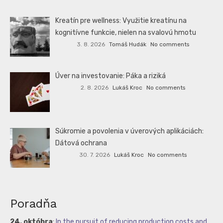
Kreatín pre wellness: Využitie kreatínu na
kognitívne funkcie, nielen na svalovú hmotu
3. 8. 2026
Tomáš Hudák
No comments
Úver na investovanie: Páka a riziká
2. 8. 2026
Lukáš Kroc
No comments
Súkromie a povolenia v úverových aplikáciách:
Dátová ochrana
30. 7. 2026
Lukáš Kroc
No comments
Poradňa
24. októbra
:
In the pursuit of reducing production costs and