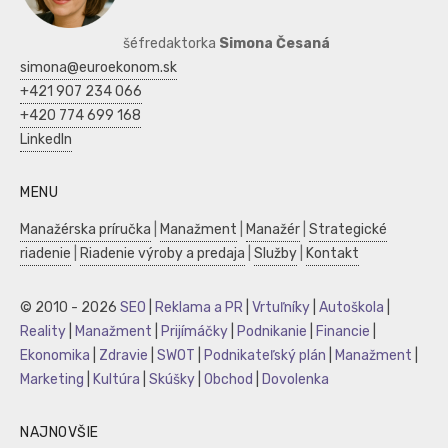
šéfredaktorka
Simona Česaná
simona@euroekonom.sk
+421 907 234 066
+420 774 699 168
LinkedIn
MENU
Manažérska príručka
|
Manažment
|
Manažér
|
Strategické
riadenie
|
Riadenie výroby a predaja
|
Služby
|
Kontakt
© 2010 - 2026
SEO
|
Reklama a PR
|
Vrtuľníky
|
Autoškola
|
Reality
|
Manažment
|
Prijímáčky
|
Podnikanie
|
Financie
|
Ekonomika
|
Zdravie
|
SWOT
|
Podnikateľský plán
|
Manažment
|
Marketing
|
Kultúra
|
Skúšky
|
Obchod
|
Dovolenka
NAJNOVŠIE