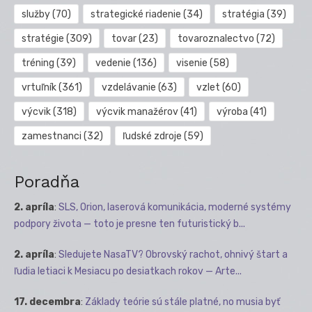
služby
(70)
strategické riadenie
(34)
stratégia
(39)
stratégie
(309)
tovar
(23)
tovaroznalectvo
(72)
tréning
(39)
vedenie
(136)
visenie
(58)
vrtuľník
(361)
vzdelávanie
(63)
vzlet
(60)
výcvik
(318)
výcvik manažérov
(41)
výroba
(41)
zamestnanci
(32)
ľudské zdroje
(59)
Poradňa
2. apríla
:
SLS, Orion, laserová komunikácia, moderné systémy
podpory života — toto je presne ten futuristický b...
2. apríla
:
Sledujete NasaTV? Obrovský rachot, ohnivý štart a
ľudia letiaci k Mesiacu po desiatkach rokov — Arte...
17. decembra
:
Základy teórie sú stále platné, no musia byť