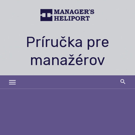
Skip
to
content
Príručka pre
manažérov