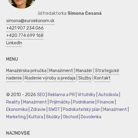
šéfredaktorka
Simona Česaná
simona@euroekonom.sk
+421 907 234 066
+420 774 699 168
LinkedIn
MENU
Manažérska príručka
|
Manažment
|
Manažér
|
Strategické
riadenie
|
Riadenie výroby a predaja
|
Služby
|
Kontakt
© 2010 - 2026
SEO
|
Reklama a PR
|
Vrtuľníky
|
Autoškola
|
Reality
|
Manažment
|
Prijímáčky
|
Podnikanie
|
Financie
|
Ekonomika
|
Zdravie
|
SWOT
|
Podnikateľský plán
|
Manažment
|
Marketing
|
Kultúra
|
Skúšky
|
Obchod
|
Dovolenka
NAJNOVŠIE