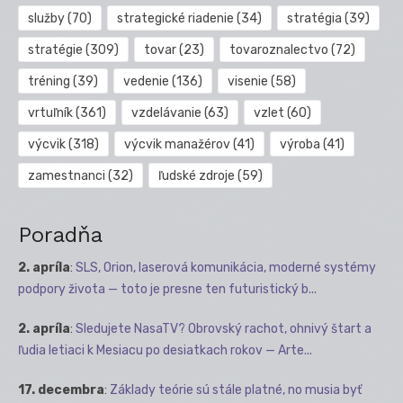
služby
(70)
strategické riadenie
(34)
stratégia
(39)
stratégie
(309)
tovar
(23)
tovaroznalectvo
(72)
tréning
(39)
vedenie
(136)
visenie
(58)
vrtuľník
(361)
vzdelávanie
(63)
vzlet
(60)
výcvik
(318)
výcvik manažérov
(41)
výroba
(41)
zamestnanci
(32)
ľudské zdroje
(59)
Poradňa
2. apríla
:
SLS, Orion, laserová komunikácia, moderné systémy
podpory života — toto je presne ten futuristický b...
2. apríla
:
Sledujete NasaTV? Obrovský rachot, ohnivý štart a
ľudia letiaci k Mesiacu po desiatkach rokov — Arte...
17. decembra
:
Základy teórie sú stále platné, no musia byť