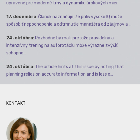
upravené pre moderné trhy a dynamiku úrokových mier.
17. decembra
:
Článok naznačuje, že príliš vysoké IQ môže
spôsobiť nepochopenie a odtrhnutie manažéra od záujmov a ...
24. októbra
:
Rozhodne by mali, pretože pravidelný a
intenzívny tréning na autorotáciu môže výrazne zvýšiť
schopno...
24. októbra
:
The article hints at this issue by noting that
planning relies on accurate information and is less e...
KONTAKT