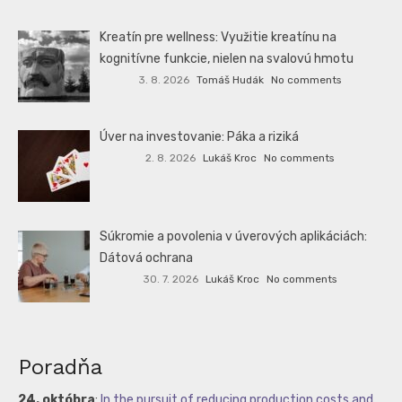
Kreatín pre wellness: Využitie kreatínu na
kognitívne funkcie, nielen na svalovú hmotu
3. 8. 2026
Tomáš Hudák
No comments
Úver na investovanie: Páka a riziká
2. 8. 2026
Lukáš Kroc
No comments
Súkromie a povolenia v úverových aplikáciách:
Dátová ochrana
30. 7. 2026
Lukáš Kroc
No comments
Poradňa
24. októbra
:
In the pursuit of reducing production costs and