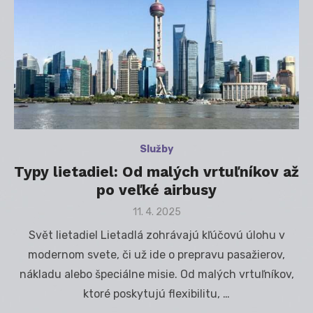
Služby
Typy lietadiel: Od malých vrtuľníkov až
po veľké airbusy
Posted
11. 4. 2025
on
Svět lietadiel Lietadlá zohrávajú kľúčovú úlohu v
modernom svete, či už ide o prepravu pasažierov,
nákladu alebo špeciálne misie. Od malých vrtuľníkov,
ktoré poskytujú flexibilitu, …