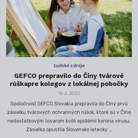
Ľudské zdroje
GEFCO prepravilo do Číny tvárové
rúškapre kolegov z lokálnej pobočky
Posted
16. 2. 2020
on
Spoločnosť GEFCO Slovakia prepravila do Číny prvú
zásielku tvárových ochranných rúšok, ktoré sú v Číne
nedostatkovým tovarom kvôli epidémii korona vírusu.
Zásielka opustila Slovensko letecky …