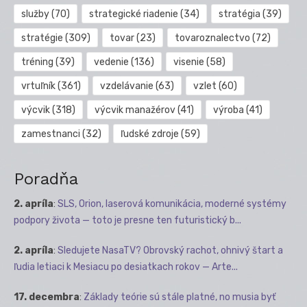
služby
(70)
strategické riadenie
(34)
stratégia
(39)
stratégie
(309)
tovar
(23)
tovaroznalectvo
(72)
tréning
(39)
vedenie
(136)
visenie
(58)
vrtuľník
(361)
vzdelávanie
(63)
vzlet
(60)
výcvik
(318)
výcvik manažérov
(41)
výroba
(41)
zamestnanci
(32)
ľudské zdroje
(59)
Poradňa
2. apríla
:
SLS, Orion, laserová komunikácia, moderné systémy
podpory života — toto je presne ten futuristický b...
2. apríla
:
Sledujete NasaTV? Obrovský rachot, ohnivý štart a
ľudia letiaci k Mesiacu po desiatkach rokov — Arte...
17. decembra
:
Základy teórie sú stále platné, no musia byť