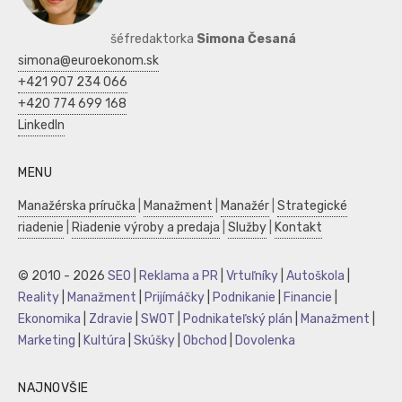
šéfredaktorka
Simona Česaná
simona@euroekonom.sk
+421 907 234 066
+420 774 699 168
LinkedIn
MENU
Manažérska príručka
|
Manažment
|
Manažér
|
Strategické
riadenie
|
Riadenie výroby a predaja
|
Služby
|
Kontakt
© 2010 - 2026
SEO
|
Reklama a PR
|
Vrtuľníky
|
Autoškola
|
Reality
|
Manažment
|
Prijímáčky
|
Podnikanie
|
Financie
|
Ekonomika
|
Zdravie
|
SWOT
|
Podnikateľský plán
|
Manažment
|
Marketing
|
Kultúra
|
Skúšky
|
Obchod
|
Dovolenka
NAJNOVŠIE