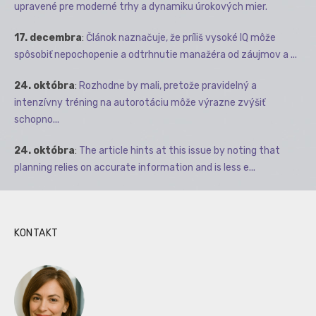
upravené pre moderné trhy a dynamiku úrokových mier.
17. decembra
:
Článok naznačuje, že príliš vysoké IQ môže
spôsobiť nepochopenie a odtrhnutie manažéra od záujmov a ...
24. októbra
:
Rozhodne by mali, pretože pravidelný a
intenzívny tréning na autorotáciu môže výrazne zvýšiť
schopno...
24. októbra
:
The article hints at this issue by noting that
planning relies on accurate information and is less e...
KONTAKT