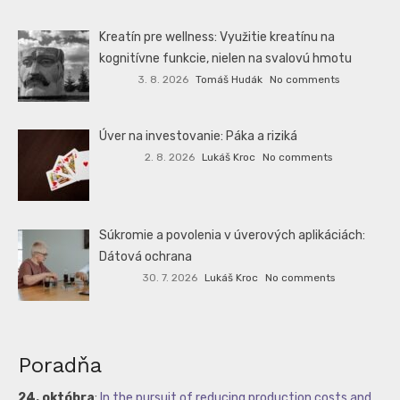
Kreatín pre wellness: Využitie kreatínu na
kognitívne funkcie, nielen na svalovú hmotu
3. 8. 2026
Tomáš Hudák
No comments
Úver na investovanie: Páka a riziká
2. 8. 2026
Lukáš Kroc
No comments
Súkromie a povolenia v úverových aplikáciách:
Dátová ochrana
30. 7. 2026
Lukáš Kroc
No comments
Poradňa
24. októbra
:
In the pursuit of reducing production costs and