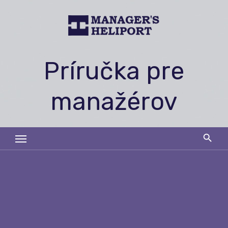
Skip
to
content
Príručka pre
manažérov