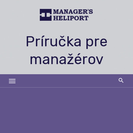
Skip
to
content
Príručka pre
manažérov