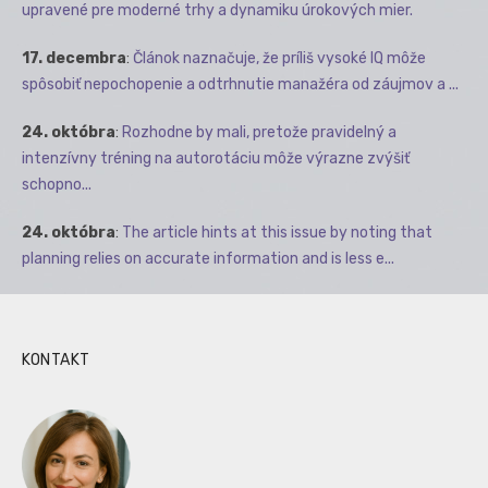
upravené pre moderné trhy a dynamiku úrokových mier.
17. decembra
:
Článok naznačuje, že príliš vysoké IQ môže
spôsobiť nepochopenie a odtrhnutie manažéra od záujmov a ...
24. októbra
:
Rozhodne by mali, pretože pravidelný a
intenzívny tréning na autorotáciu môže výrazne zvýšiť
schopno...
24. októbra
:
The article hints at this issue by noting that
planning relies on accurate information and is less e...
KONTAKT