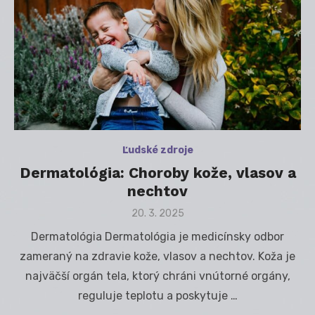
Ľudské zdroje
Dermatológia: Choroby kože, vlasov a
nechtov
Posted
20. 3. 2025
on
Dermatológia Dermatológia je medicínsky odbor
zameraný na zdravie kože, vlasov a nechtov. Koža je
najväčší orgán tela, ktorý chráni vnútorné orgány,
reguluje teplotu a poskytuje …