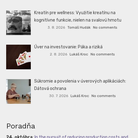
Kreatín pre wellness: Využitie kreatínu na
kognitívne funkcie, nielen na svalovú hmotu
3. 8. 2026
Tomáš Hudák
No comments
Úver na investovanie: Páka a riziká
2. 8. 2026
Lukáš Kroc
No comments
Súkromie a povolenia v úverových aplikáciách:
Dátová ochrana
30. 7. 2026
Lukáš Kroc
No comments
Poradňa
24. októbra
:
In the pursuit of reducing production costs and