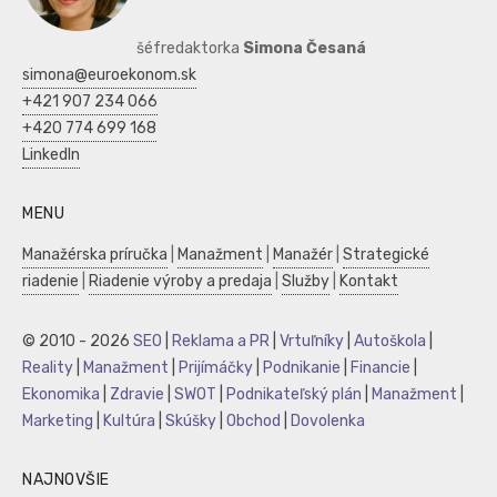
šéfredaktorka
Simona Česaná
simona@euroekonom.sk
+421 907 234 066
+420 774 699 168
LinkedIn
MENU
Manažérska príručka
|
Manažment
|
Manažér
|
Strategické
riadenie
|
Riadenie výroby a predaja
|
Služby
|
Kontakt
© 2010 - 2026
SEO
|
Reklama a PR
|
Vrtuľníky
|
Autoškola
|
Reality
|
Manažment
|
Prijímáčky
|
Podnikanie
|
Financie
|
Ekonomika
|
Zdravie
|
SWOT
|
Podnikateľský plán
|
Manažment
|
Marketing
|
Kultúra
|
Skúšky
|
Obchod
|
Dovolenka
NAJNOVŠIE