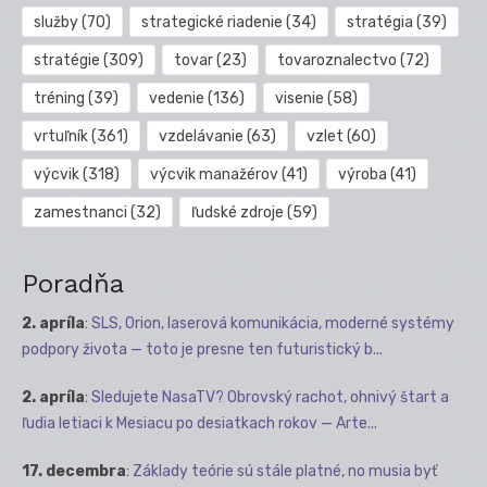
služby
(70)
strategické riadenie
(34)
stratégia
(39)
stratégie
(309)
tovar
(23)
tovaroznalectvo
(72)
tréning
(39)
vedenie
(136)
visenie
(58)
vrtuľník
(361)
vzdelávanie
(63)
vzlet
(60)
výcvik
(318)
výcvik manažérov
(41)
výroba
(41)
zamestnanci
(32)
ľudské zdroje
(59)
Poradňa
2. apríla
:
SLS, Orion, laserová komunikácia, moderné systémy
podpory života — toto je presne ten futuristický b...
2. apríla
:
Sledujete NasaTV? Obrovský rachot, ohnivý štart a
ľudia letiaci k Mesiacu po desiatkach rokov — Arte...
17. decembra
:
Základy teórie sú stále platné, no musia byť