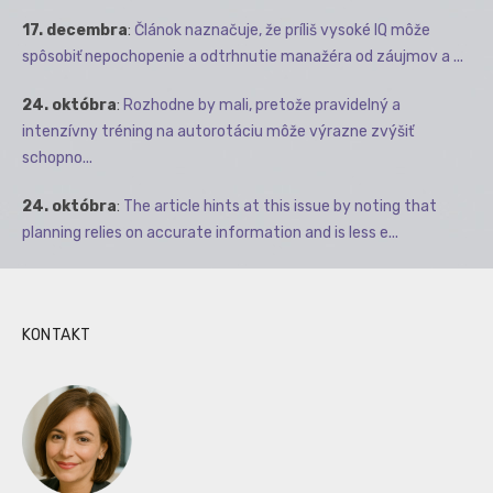
17. decembra
:
Článok naznačuje, že príliš vysoké IQ môže
spôsobiť nepochopenie a odtrhnutie manažéra od záujmov a ...
24. októbra
:
Rozhodne by mali, pretože pravidelný a
intenzívny tréning na autorotáciu môže výrazne zvýšiť
schopno...
24. októbra
:
The article hints at this issue by noting that
planning relies on accurate information and is less e...
KONTAKT