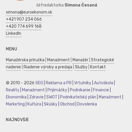
šéfredaktorka
Simona Česaná
simona@euroekonom.sk
+421 907 234 066
+420 774 699 168
LinkedIn
MENU
Manažérska príručka
|
Manažment
|
Manažér
|
Strategické
riadenie
|
Riadenie výroby a predaja
|
Služby
|
Kontakt
© 2010 - 2026
SEO
|
Reklama a PR
|
Vrtuľníky
|
Autoškola
|
Reality
|
Manažment
|
Prijímáčky
|
Podnikanie
|
Financie
|
Ekonomika
|
Zdravie
|
SWOT
|
Podnikateľský plán
|
Manažment
|
Marketing
|
Kultúra
|
Skúšky
|
Obchod
|
Dovolenka
NAJNOVŠIE