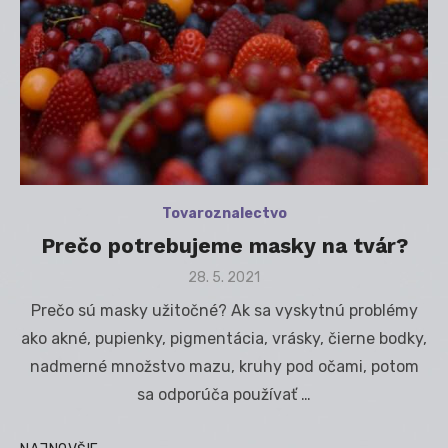
Tovaroznalectvo
Prečo potrebujeme masky na tvár?
Posted
28. 5. 2021
on
Prečo sú masky užitočné? Ak sa vyskytnú problémy
ako akné, pupienky, pigmentácia, vrásky, čierne bodky,
nadmerné množstvo mazu, kruhy pod očami, potom
sa odporúča používať …