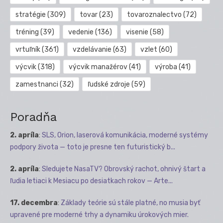
stratégie
(309)
tovar
(23)
tovaroznalectvo
(72)
tréning
(39)
vedenie
(136)
visenie
(58)
vrtuľník
(361)
vzdelávanie
(63)
vzlet
(60)
výcvik
(318)
výcvik manažérov
(41)
výroba
(41)
zamestnanci
(32)
ľudské zdroje
(59)
Poradňa
2. apríla
:
SLS, Orion, laserová komunikácia, moderné systémy
podpory života — toto je presne ten futuristický b...
2. apríla
:
Sledujete NasaTV? Obrovský rachot, ohnivý štart a
ľudia letiaci k Mesiacu po desiatkach rokov — Arte...
17. decembra
:
Základy teórie sú stále platné, no musia byť
upravené pre moderné trhy a dynamiku úrokových mier.