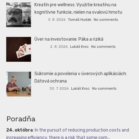
Kreatín pre wellness: Využitie kreatínu na
kognitívne funkcie, nielen na svalovú hmotu
3. 8. 2026
Tomáš Hudák
No comments
Úver na investovanie: Páka a riziká
2. 8. 2026
Lukáš Kroc
No comments
Súkromie a povolenia v úverových aplikáciách:
Dátová ochrana
30. 7. 2026
Lukáš Kroc
No comments
Poradňa
24. októbra
:
In the pursuit of reducing production costs and
increasing efficiency, there is a risk that some com...