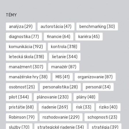
TÉMY
analýza
(29)
autorotácia
(47)
benchmarking
(30)
diagnostika
(77)
financie
(64)
kariéra
(45)
komunikácia
(192)
kontrola
(318)
letecká škola
(318)
lietanie
(344)
manažment
(307)
manažér
(87)
manažérske hry
(38)
MIS
(41)
organizovanie
(87)
osobnosť
(25)
personalistika
(28)
personál
(34)
pilot
(344)
plánovanie
(230)
plány
(48)
pristátie
(68)
riadenie
(269)
risk
(33)
riziko
(40)
Robinson
(79)
rozhodovanie
(229)
schopnosti
(23)
služby
(70)
strategické riadenie
(34)
stratégia
(39)