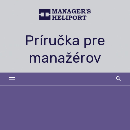
Skip
to
content
Príručka pre
manažérov