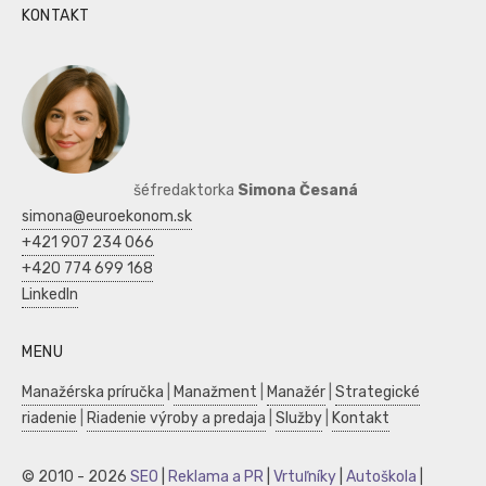
KONTAKT
šéfredaktorka
Simona Česaná
simona@euroekonom.sk
+421 907 234 066
+420 774 699 168
LinkedIn
MENU
Manažérska príručka
|
Manažment
|
Manažér
|
Strategické
riadenie
|
Riadenie výroby a predaja
|
Služby
|
Kontakt
© 2010 - 2026
SEO
|
Reklama a PR
|
Vrtuľníky
|
Autoškola
|