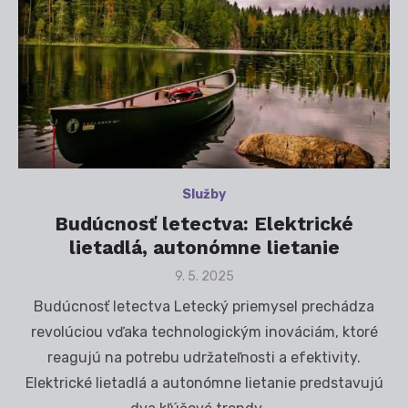
Služby
Budúcnosť letectva: Elektrické
lietadlá, autonómne lietanie
Posted
9. 5. 2025
on
Budúcnosť letectva Letecký priemysel prechádza
revolúciou vďaka technologickým inováciám, ktoré
reagujú na potrebu udržateľnosti a efektivity.
Elektrické lietadlá a autonómne lietanie predstavujú