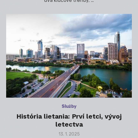
dva kľúčové trendy, …
Služby
História lietania: Prví letci, vývoj
letectva
Posted
13. 1. 2025