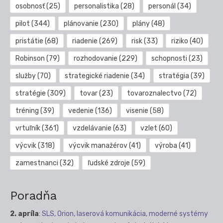
osobnosť
(25)
personalistika
(28)
personál
(34)
pilot
(344)
plánovanie
(230)
plány
(48)
pristátie
(68)
riadenie
(269)
risk
(33)
riziko
(40)
Robinson
(79)
rozhodovanie
(229)
schopnosti
(23)
služby
(70)
strategické riadenie
(34)
stratégia
(39)
stratégie
(309)
tovar
(23)
tovaroznalectvo
(72)
tréning
(39)
vedenie
(136)
visenie
(58)
vrtuľník
(361)
vzdelávanie
(63)
vzlet
(60)
výcvik
(318)
výcvik manažérov
(41)
výroba
(41)
zamestnanci
(32)
ľudské zdroje
(59)
Poradňa
2. apríla
:
SLS, Orion, laserová komunikácia, moderné systémy