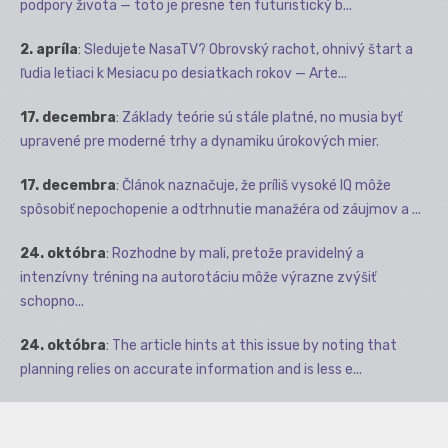
podpory života — toto je presne ten futuristický b...
2. apríla
:
Sledujete NasaTV? Obrovský rachot, ohnivý štart a
ľudia letiaci k Mesiacu po desiatkach rokov — Arte...
17. decembra
:
Základy teórie sú stále platné, no musia byť
upravené pre moderné trhy a dynamiku úrokových mier.
17. decembra
:
Článok naznačuje, že príliš vysoké IQ môže
spôsobiť nepochopenie a odtrhnutie manažéra od záujmov a ...
24. októbra
:
Rozhodne by mali, pretože pravidelný a
intenzívny tréning na autorotáciu môže výrazne zvýšiť
schopno...
24. októbra
:
The article hints at this issue by noting that
planning relies on accurate information and is less e...