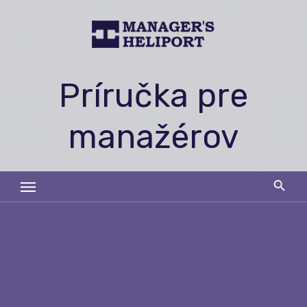
Skip
to
content
Príručka pre
manažérov