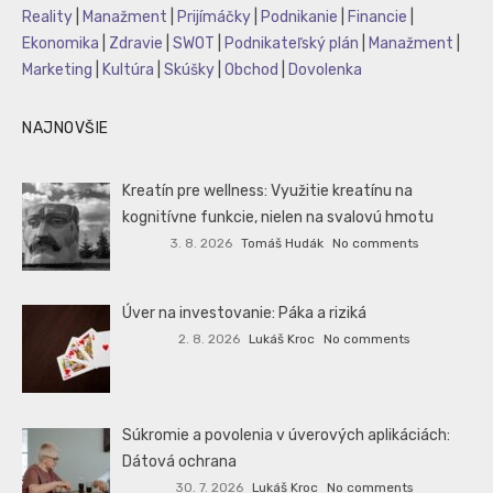
Reality
|
Manažment
|
Prijímáčky
|
Podnikanie
|
Financie
|
Ekonomika
|
Zdravie
|
SWOT
|
Podnikateľský plán
|
Manažment
|
Marketing
|
Kultúra
|
Skúšky
|
Obchod
|
Dovolenka
NAJNOVŠIE
Kreatín pre wellness: Využitie kreatínu na
kognitívne funkcie, nielen na svalovú hmotu
3. 8. 2026
Tomáš Hudák
No comments
Úver na investovanie: Páka a riziká
2. 8. 2026
Lukáš Kroc
No comments
Súkromie a povolenia v úverových aplikáciách:
Dátová ochrana
30. 7. 2026
Lukáš Kroc
No comments