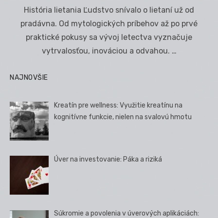
on
História lietania Ľudstvo snívalo o lietaní už od
pradávna. Od mytologických príbehov až po prvé
praktické pokusy sa vývoj letectva vyznačuje
vytrvalosťou, inováciou a odvahou. …
NAJNOVŠIE
Kreatín pre wellness: Využitie kreatínu na
kognitívne funkcie, nielen na svalovú hmotu
Úver na investovanie: Páka a riziká
Súkromie a povolenia v úverových aplikáciách: