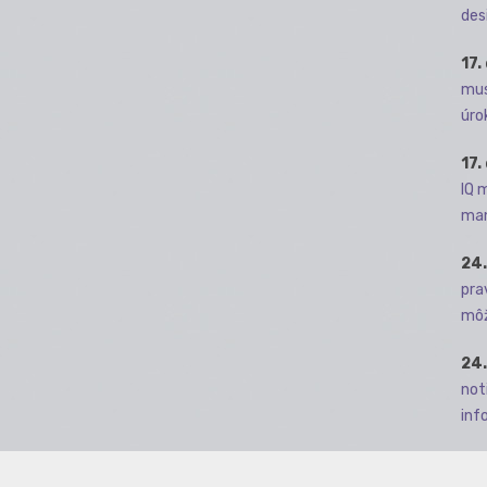
des
17.
mus
úro
17.
IQ 
man
24.
pra
môž
24.
not
info