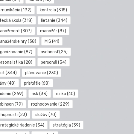
omunikácia
(192)
kontrola
(318)
etecká škola
(318)
lietanie
(344)
anažment
(307)
manažér
(87)
anažérske hry
(38)
MIS
(41)
rganizovanie
(87)
osobnosť
(25)
rsonalistika
(28)
personál
(34)
lot
(344)
plánovanie
(230)
lány
(48)
pristátie
(68)
adenie
(269)
risk
(33)
riziko
(40)
obinson
(79)
rozhodovanie
(229)
chopnosti
(23)
služby
(70)
rategické riadenie
(34)
stratégia
(39)