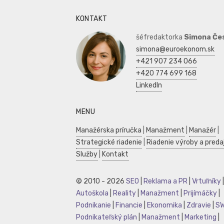
KONTAKT
šéfredaktorka
Simona Če
simona@euroekonom.sk
+421 907 234 066
+420 774 699 168
LinkedIn
MENU
Manažérska príručka
|
Manažment
|
Manažér
|
Strategické riadenie
|
Riadenie výroby a preda
Služby
|
Kontakt
© 2010 - 2026
SEO
|
Reklama a PR
|
Vrtuľníky
|
Autoškola
|
Reality
|
Manažment
|
Prijímáčky
|
Podnikanie
|
Financie
|
Ekonomika
|
Zdravie
|
S
Podnikateľský plán
|
Manažment
|
Marketing
|