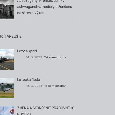
Adaptogény: Prehľad, účinky
ashwagandhy, rhodioly a ženšenu
na stres a výkon
JČÍTANEJŠIE
Lety a šport
14. 3. 2023
24 komentárov
Letecká škola
16. 3. 2023
15 komentárov
ZMENA A SKONČENIE PRACOVNÉHO
POMERU