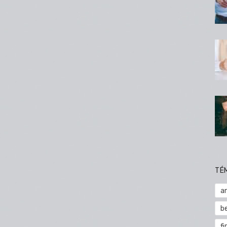
TÉ
a
b
fi