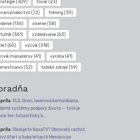
tratégie
(309)
tovar
(23)
ovaroznalectvo
(72)
tréning
(39)
edenie
(136)
visenie
(58)
tuľník
(361)
vzdelávanie
(63)
zlet
(60)
výcvik
(318)
ýcvik manažérov
(41)
výroba
(41)
amestnanci
(32)
ľudské zdroje
(59)
oradňa
apríla
:
SLS, Orion, laserová komunikácia,
erné systémy podpory života — toto je
sne ten futuristický b...
apríla
:
Sledujete NasaTV? Obrovský rachot,
ivý štart a ľudia letiaci k Mesiacu po