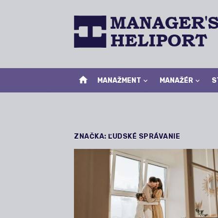
Skip
to
content
home
MANAŽMENT
MANAŽÉR
S
ZNAČKA:
ĽUDSKÉ SPRÁVANIE