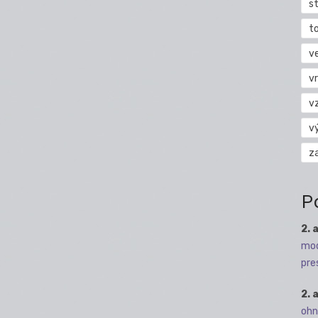
s
t
v
vr
v
v
z
P
2. 
mod
pre
2. 
ohn