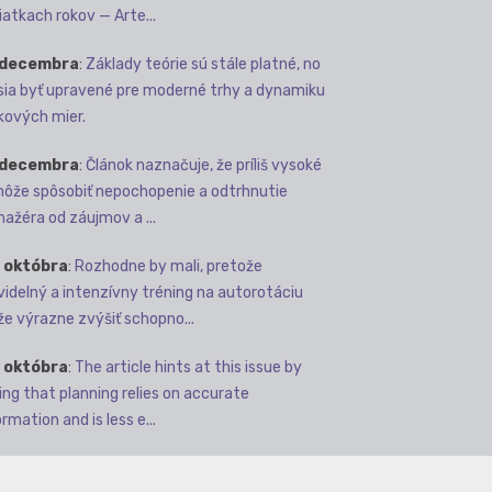
iatkach rokov — Arte...
 decembra
:
Základy teórie sú stále platné, no
ia byť upravené pre moderné trhy a dynamiku
kových mier.
 decembra
:
Článok naznačuje, že príliš vysoké
môže spôsobiť nepochopenie a odtrhnutie
ažéra od záujmov a ...
 októbra
:
Rozhodne by mali, pretože
videlný a intenzívny tréning na autorotáciu
e výrazne zvýšiť schopno...
 októbra
:
The article hints at this issue by
ing that planning relies on accurate
rmation and is less e...