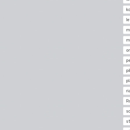
k
l
m
m
o
pe
pi
p
ri
R
s
st