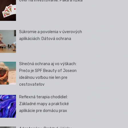
Úver na investovanie: Páka a riziká
Súkromie a povolenia v úverových
aplikáciách: Dátová ochrana
Slnečná ochrana aj vo výškach:
Prečo je SPF Beauty of Joseon
ideálnou voľbou nie len pre
cestovateľov
Reflexná terapia chodidiel:
Základné mapy a praktické
aplikácie pre domácu prax