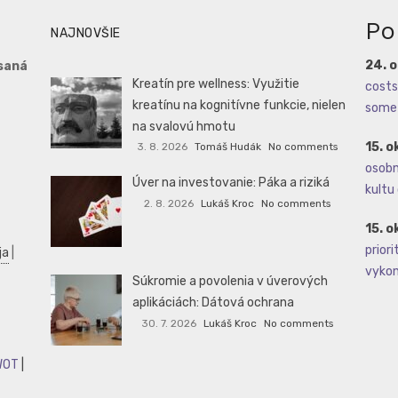
Po
NAJNOVŠIE
24. 
saná
Kreatín pre wellness: Využitie
costs 
kreatínu na kognitívne funkcie, nielen
some 
na svalovú hmotu
15. o
3. 8. 2026
Tomáš Hudák
No comments
osobné
Úver na investovanie: Páka a riziká
kultu 
2. 8. 2026
Lukáš Kroc
No comments
15. o
priori
ja
|
vykoná
Súkromie a povolenia v úverových
aplikáciách: Dátová ochrana
30. 7. 2026
Lukáš Kroc
No comments
WOT
|