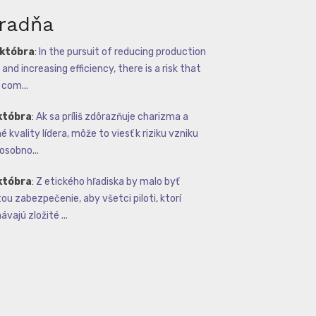
radňa
októbra
:
In the pursuit of reducing production
and increasing efficiency, there is a risk that
com...
któbra
:
Ak sa príliš zdôrazňuje charizma a
 kvality lídera, môže to viesť k riziku vzniku
osobno...
któbra
:
Z etického hľadiska by malo byť
tou zabezpečenie, aby všetci piloti, ktorí
vajú zložité ...