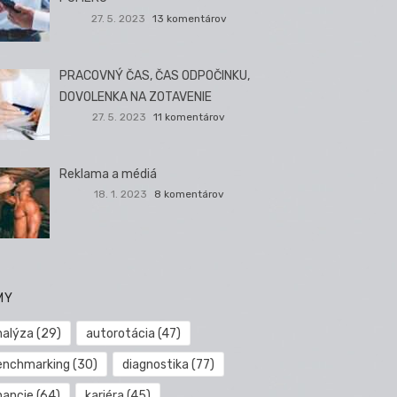
27. 5. 2023
13 komentárov
PRACOVNÝ ČAS, ČAS ODPOČINKU,
DOVOLENKA NA ZOTAVENIE
27. 5. 2023
11 komentárov
Reklama a médiá
18. 1. 2023
8 komentárov
MY
nalýza
(29)
autorotácia
(47)
enchmarking
(30)
diagnostika
(77)
nancie
(64)
kariéra
(45)