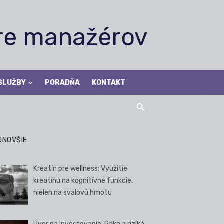
pre manažérov
SLUŽBY
PORADŇA
KONTAKT
JNOVŠIE
Kreatín pre wellness: Využitie
kreatínu na kognitívne funkcie,
nielen na svalovú hmotu