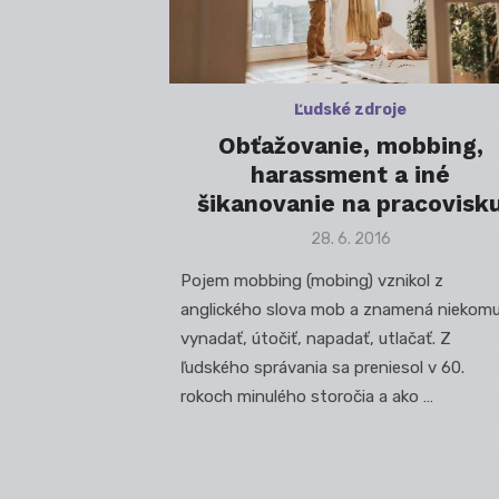
Ľudské zdroje
Obťažovanie, mobbing,
harassment a iné
šikanovanie na pracovisk
Posted
28. 6. 2016
on
Pojem mobbing (mobing) vznikol z
anglického slova mob a znamená niekom
vynadať, útočiť, napadať, utlačať. Z
ľudského správania sa preniesol v 60.
rokoch minulého storočia a ako …