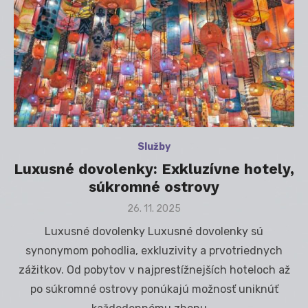
Služby
Luxusné dovolenky: Exkluzívne hotely,
súkromné ostrovy
Posted
26. 11. 2025
on
Luxusné dovolenky Luxusné dovolenky sú
synonymom pohodlia, exkluzivity a prvotriednych
zážitkov. Od pobytov v najprestížnejších hoteloch až
po súkromné ostrovy ponúkajú možnosť uniknúť