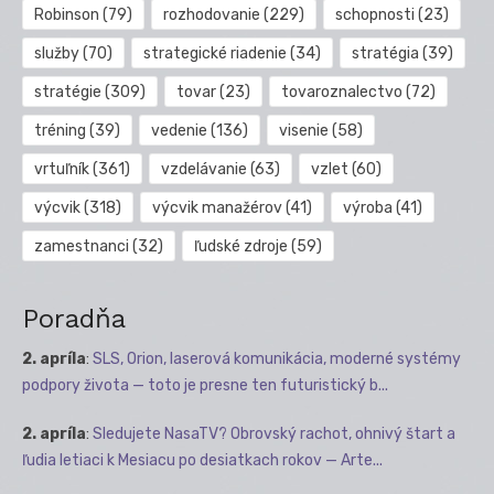
Robinson
(79)
rozhodovanie
(229)
schopnosti
(23)
služby
(70)
strategické riadenie
(34)
stratégia
(39)
stratégie
(309)
tovar
(23)
tovaroznalectvo
(72)
tréning
(39)
vedenie
(136)
visenie
(58)
vrtuľník
(361)
vzdelávanie
(63)
vzlet
(60)
výcvik
(318)
výcvik manažérov
(41)
výroba
(41)
zamestnanci
(32)
ľudské zdroje
(59)
Poradňa
2. apríla
:
SLS, Orion, laserová komunikácia, moderné systémy
podpory života — toto je presne ten futuristický b...
2. apríla
:
Sledujete NasaTV? Obrovský rachot, ohnivý štart a
ľudia letiaci k Mesiacu po desiatkach rokov — Arte...