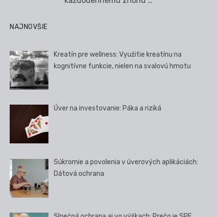
každodennému zhonu …
NAJNOVŠIE
Kreatín pre wellness: Využitie kreatínu na
kognitívne funkcie, nielen na svalovú hmotu
Úver na investovanie: Páka a riziká
Súkromie a povolenia v úverových aplikáciách:
Dátová ochrana
Slnečná ochrana aj vo výškach: Prečo je SPF