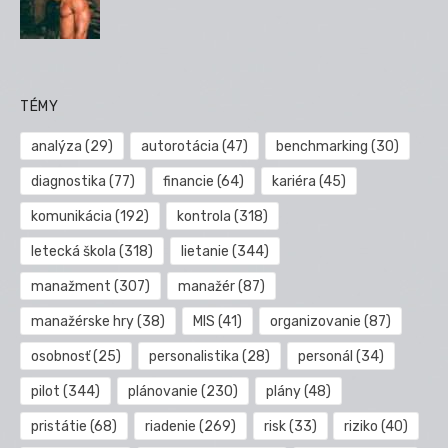
TÉMY
analýza
(29)
autorotácia
(47)
benchmarking
(30)
diagnostika
(77)
financie
(64)
kariéra
(45)
komunikácia
(192)
kontrola
(318)
letecká škola
(318)
lietanie
(344)
manažment
(307)
manažér
(87)
manažérske hry
(38)
MIS
(41)
organizovanie
(87)
osobnosť
(25)
personalistika
(28)
personál
(34)
pilot
(344)
plánovanie
(230)
plány
(48)
pristátie
(68)
riadenie
(269)
risk
(33)
riziko
(40)