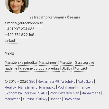
šéfredaktorka
Simona Česaná
simona@euroekonom.sk
+421 907 234 066
+420 774 699 168
LinkedIn
MENU
Manažérska príručka
|
Manažment
|
Manažér
|
Strategické
riadenie
|
Riadenie výroby a predaja
|
Služby
|
Kontakt
© 2010 - 2026
SEO
|
Reklama a PR
|
Vrtuľníky
|
Autoškola
|
Reality
|
Manažment
|
Prijímáčky
|
Podnikanie
|
Financie
|
Ekonomika
|
Zdravie
|
SWOT
|
Podnikateľský plán
|
Manažment
|
Marketing
|
Kultúra
|
Skúšky
|
Obchod
|
Dovolenka