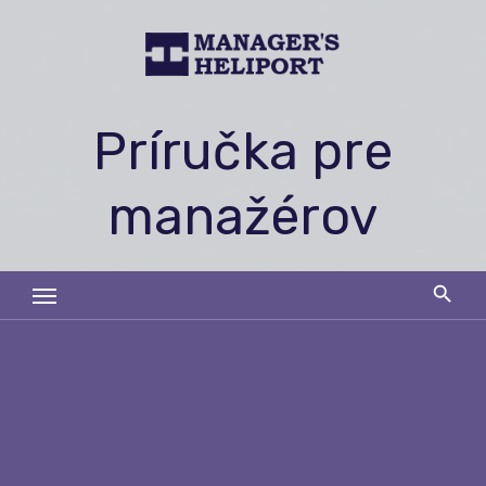
Skip
to
content
Príručka pre
manažérov