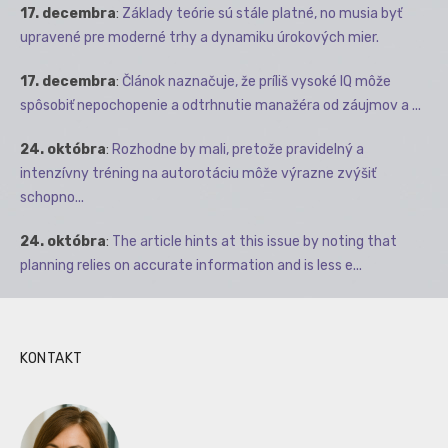
17. decembra
:
Základy teórie sú stále platné, no musia byť
upravené pre moderné trhy a dynamiku úrokových mier.
17. decembra
:
Článok naznačuje, že príliš vysoké IQ môže
spôsobiť nepochopenie a odtrhnutie manažéra od záujmov a ...
24. októbra
:
Rozhodne by mali, pretože pravidelný a
intenzívny tréning na autorotáciu môže výrazne zvýšiť
schopno...
24. októbra
:
The article hints at this issue by noting that
planning relies on accurate information and is less e...
KONTAKT