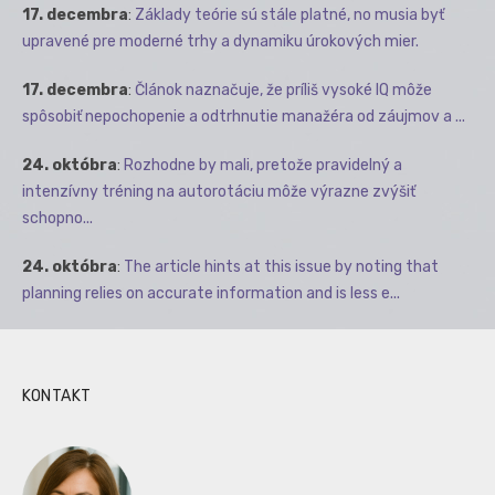
17. decembra
:
Základy teórie sú stále platné, no musia byť
upravené pre moderné trhy a dynamiku úrokových mier.
17. decembra
:
Článok naznačuje, že príliš vysoké IQ môže
spôsobiť nepochopenie a odtrhnutie manažéra od záujmov a ...
24. októbra
:
Rozhodne by mali, pretože pravidelný a
intenzívny tréning na autorotáciu môže výrazne zvýšiť
schopno...
24. októbra
:
The article hints at this issue by noting that
planning relies on accurate information and is less e...
KONTAKT