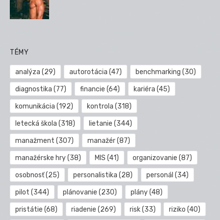
TÉMY
analýza
(29)
autorotácia
(47)
benchmarking
(30)
diagnostika
(77)
financie
(64)
kariéra
(45)
komunikácia
(192)
kontrola
(318)
letecká škola
(318)
lietanie
(344)
manažment
(307)
manažér
(87)
manažérske hry
(38)
MIS
(41)
organizovanie
(87)
osobnosť
(25)
personalistika
(28)
personál
(34)
pilot
(344)
plánovanie
(230)
plány
(48)
pristátie
(68)
riadenie
(269)
risk
(33)
riziko
(40)