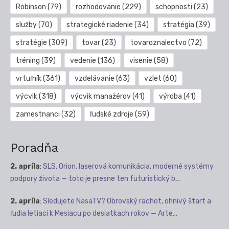
Robinson
(79)
rozhodovanie
(229)
schopnosti
(23)
služby
(70)
strategické riadenie
(34)
stratégia
(39)
stratégie
(309)
tovar
(23)
tovaroznalectvo
(72)
tréning
(39)
vedenie
(136)
visenie
(58)
vrtuľník
(361)
vzdelávanie
(63)
vzlet
(60)
výcvik
(318)
výcvik manažérov
(41)
výroba
(41)
zamestnanci
(32)
ľudské zdroje
(59)
Poradňa
2. apríla
:
SLS, Orion, laserová komunikácia, moderné systémy
podpory života — toto je presne ten futuristický b...
2. apríla
:
Sledujete NasaTV? Obrovský rachot, ohnivý štart a
ľudia letiaci k Mesiacu po desiatkach rokov — Arte...