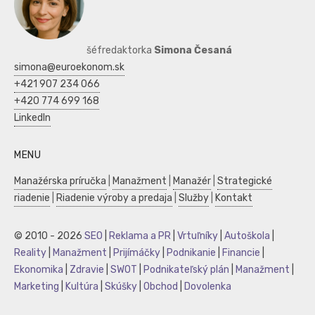
šéfredaktorka
Simona Česaná
simona@euroekonom.sk
+421 907 234 066
+420 774 699 168
LinkedIn
MENU
Manažérska príručka
|
Manažment
|
Manažér
|
Strategické
riadenie
|
Riadenie výroby a predaja
|
Služby
|
Kontakt
© 2010 - 2026
SEO
|
Reklama a PR
|
Vrtuľníky
|
Autoškola
|
Reality
|
Manažment
|
Prijímáčky
|
Podnikanie
|
Financie
|
Ekonomika
|
Zdravie
|
SWOT
|
Podnikateľský plán
|
Manažment
|
Marketing
|
Kultúra
|
Skúšky
|
Obchod
|
Dovolenka