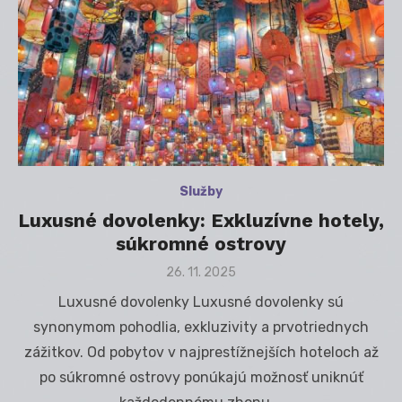
Služby
Luxusné dovolenky: Exkluzívne hotely,
súkromné ostrovy
Posted
26. 11. 2025
on
Luxusné dovolenky Luxusné dovolenky sú
synonymom pohodlia, exkluzivity a prvotriednych
zážitkov. Od pobytov v najprestížnejších hoteloch až
po súkromné ostrovy ponúkajú možnosť uniknúť