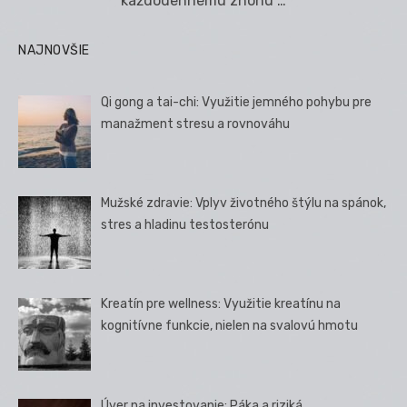
každodennému zhonu …
NAJNOVŠIE
Qi gong a tai-chi: Využitie jemného pohybu pre
manažment stresu a rovnováhu
Mužské zdravie: Vplyv životného štýlu na spánok,
stres a hladinu testosterónu
Kreatín pre wellness: Využitie kreatínu na
kognitívne funkcie, nielen na svalovú hmotu
Úver na investovanie: Páka a riziká