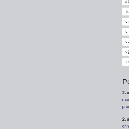
s
t
v
vr
v
v
z
P
2. 
mod
pre
2. 
ohn