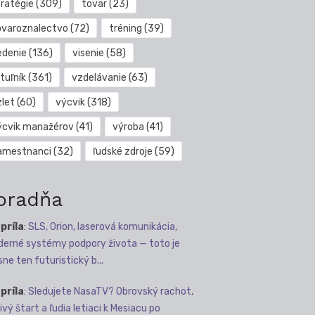
tratégie
(309)
tovar
(23)
ovaroznalectvo
(72)
tréning
(39)
edenie
(136)
visenie
(58)
tuľník
(361)
vzdelávanie
(63)
zlet
(60)
výcvik
(318)
ýcvik manažérov
(41)
výroba
(41)
amestnanci
(32)
ľudské zdroje
(59)
oradňa
apríla
:
SLS, Orion, laserová komunikácia,
erné systémy podpory života — toto je
sne ten futuristický b...
apríla
:
Sledujete NasaTV? Obrovský rachot,
ivý štart a ľudia letiaci k Mesiacu po