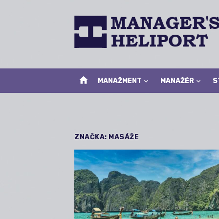
Skip
to
content
home
MANAŽMENT
MANAŽÉR
S
ZNAČKA:
MASÁŽE