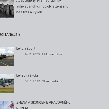
Adaptogény: Prehľad, účinky
ashwagandhy, rhodioly a ženšenu
na stres a výkon
JČÍTANEJŠIE
Lety a šport
14. 3. 2023
24 komentárov
Letecká škola
16. 3. 2023
15 komentárov
ZMENA A SKONČENIE PRACOVNÉHO
POMERU