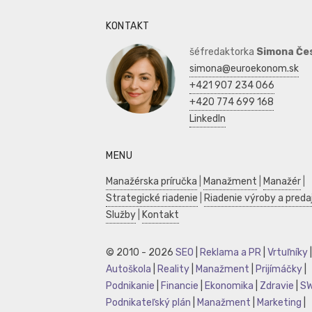
KONTAKT
šéfredaktorka
Simona Če
simona@euroekonom.sk
+421 907 234 066
+420 774 699 168
LinkedIn
MENU
Manažérska príručka
|
Manažment
|
Manažér
|
Strategické riadenie
|
Riadenie výroby a preda
Služby
|
Kontakt
© 2010 - 2026
SEO
|
Reklama a PR
|
Vrtuľníky
|
Autoškola
|
Reality
|
Manažment
|
Prijímáčky
|
Podnikanie
|
Financie
|
Ekonomika
|
Zdravie
|
S
Podnikateľský plán
|
Manažment
|
Marketing
|