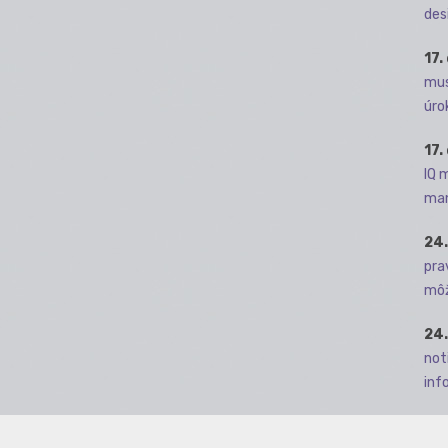
des
17.
mus
úro
17.
IQ 
man
24.
pra
môž
24.
not
info