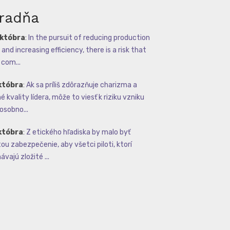
radňa
októbra
:
In the pursuit of reducing production
and increasing efficiency, there is a risk that
com...
któbra
:
Ak sa príliš zdôrazňuje charizma a
 kvality lídera, môže to viesť k riziku vzniku
osobno...
któbra
:
Z etického hľadiska by malo byť
tou zabezpečenie, aby všetci piloti, ktorí
vajú zložité ...