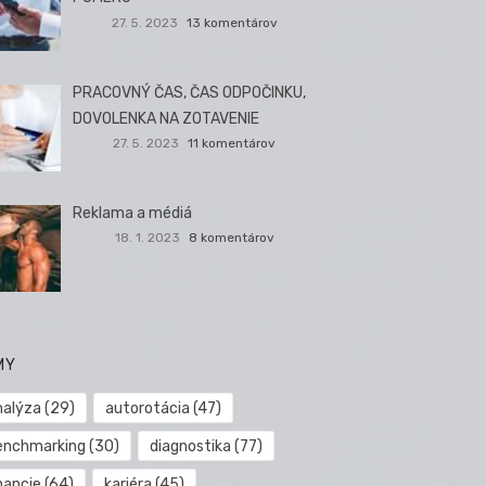
27. 5. 2023
13 komentárov
PRACOVNÝ ČAS, ČAS ODPOČINKU,
DOVOLENKA NA ZOTAVENIE
27. 5. 2023
11 komentárov
Reklama a médiá
18. 1. 2023
8 komentárov
MY
nalýza
(29)
autorotácia
(47)
enchmarking
(30)
diagnostika
(77)
nancie
(64)
kariéra
(45)