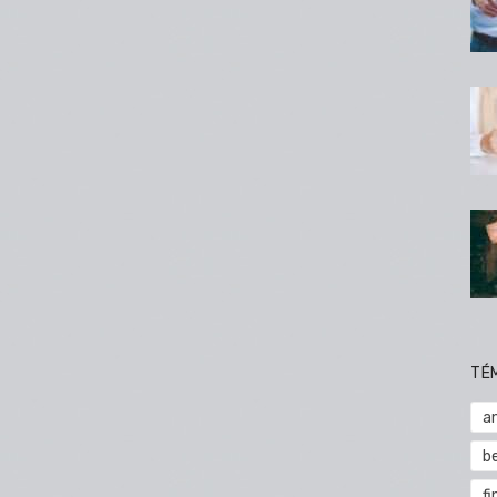
TÉ
a
b
fi