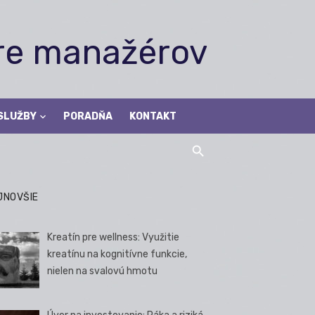
pre manažérov
SLUŽBY
PORADŇA
KONTAKT
JNOVŠIE
Kreatín pre wellness: Využitie
kreatínu na kognitívne funkcie,
nielen na svalovú hmotu