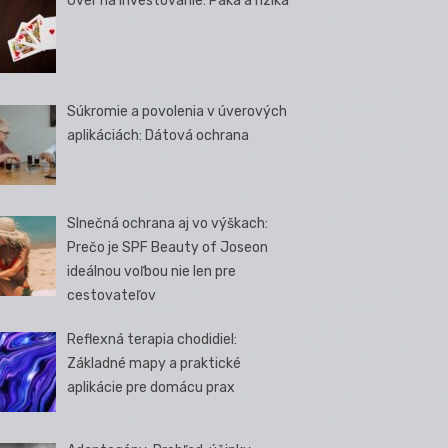
Úver na investovanie: Páka a riziká
Súkromie a povolenia v úverových
aplikáciách: Dátová ochrana
Slnečná ochrana aj vo výškach:
Prečo je SPF Beauty of Joseon
ideálnou voľbou nie len pre
cestovateľov
Reflexná terapia chodidiel:
Základné mapy a praktické
aplikácie pre domácu prax