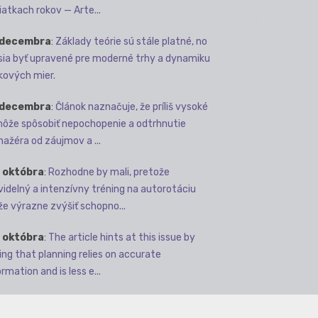
iatkach rokov — Arte...
 decembra
:
Základy teórie sú stále platné, no
ia byť upravené pre moderné trhy a dynamiku
kových mier.
 decembra
:
Článok naznačuje, že príliš vysoké
môže spôsobiť nepochopenie a odtrhnutie
ažéra od záujmov a ...
 októbra
:
Rozhodne by mali, pretože
videlný a intenzívny tréning na autorotáciu
e výrazne zvýšiť schopno...
 októbra
:
The article hints at this issue by
ing that planning relies on accurate
rmation and is less e...