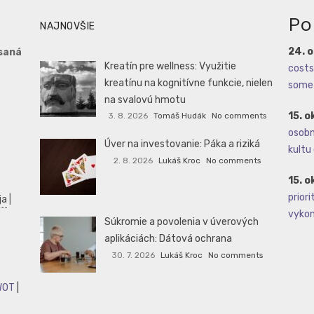
Po
NAJNOVŠIE
24. 
saná
Kreatín pre wellness: Využitie
costs 
kreatínu na kognitívne funkcie, nielen
some 
na svalovú hmotu
15. o
3. 8. 2026
Tomáš Hudák
No comments
osobné
Úver na investovanie: Páka a riziká
kultu 
2. 8. 2026
Lukáš Kroc
No comments
15. o
priori
ja
|
vykoná
Súkromie a povolenia v úverových
aplikáciách: Dátová ochrana
30. 7. 2026
Lukáš Kroc
No comments
WOT
|