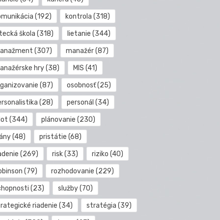
omunikácia
(192)
kontrola
(318)
etecká škola
(318)
lietanie
(344)
anažment
(307)
manažér
(87)
anažérske hry
(38)
MIS
(41)
rganizovanie
(87)
osobnosť
(25)
rsonalistika
(28)
personál
(34)
lot
(344)
plánovanie
(230)
lány
(48)
pristátie
(68)
adenie
(269)
risk
(33)
riziko
(40)
obinson
(79)
rozhodovanie
(229)
chopnosti
(23)
služby
(70)
rategické riadenie
(34)
stratégia
(39)