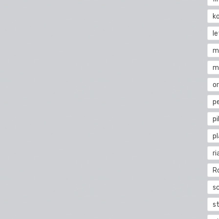
k
l
m
m
o
pe
pi
p
ri
R
s
st