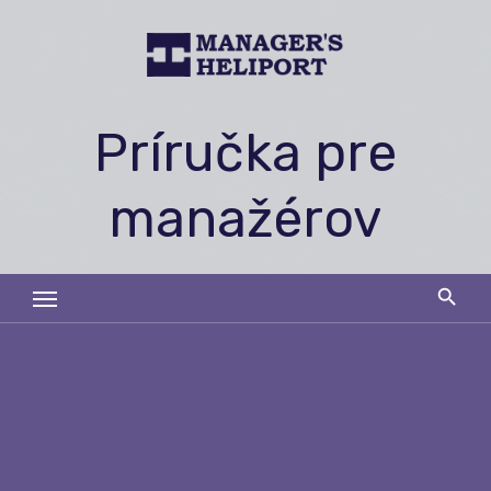
Skip
to
content
Príručka pre
manažérov