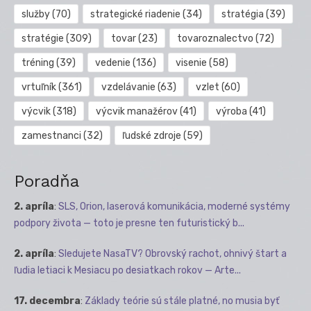
služby
(70)
strategické riadenie
(34)
stratégia
(39)
stratégie
(309)
tovar
(23)
tovaroznalectvo
(72)
tréning
(39)
vedenie
(136)
visenie
(58)
vrtuľník
(361)
vzdelávanie
(63)
vzlet
(60)
výcvik
(318)
výcvik manažérov
(41)
výroba
(41)
zamestnanci
(32)
ľudské zdroje
(59)
Poradňa
2. apríla
:
SLS, Orion, laserová komunikácia, moderné systémy
podpory života — toto je presne ten futuristický b...
2. apríla
:
Sledujete NasaTV? Obrovský rachot, ohnivý štart a
ľudia letiaci k Mesiacu po desiatkach rokov — Arte...
17. decembra
:
Základy teórie sú stále platné, no musia byť