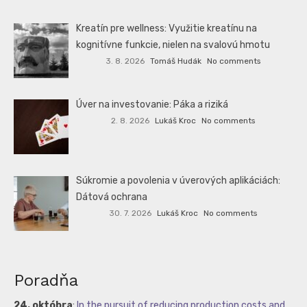
Kreatín pre wellness: Využitie kreatínu na
kognitívne funkcie, nielen na svalovú hmotu
3. 8. 2026
Tomáš Hudák
No comments
Úver na investovanie: Páka a riziká
2. 8. 2026
Lukáš Kroc
No comments
Súkromie a povolenia v úverových aplikáciách:
Dátová ochrana
30. 7. 2026
Lukáš Kroc
No comments
Poradňa
24. októbra
:
In the pursuit of reducing production costs and