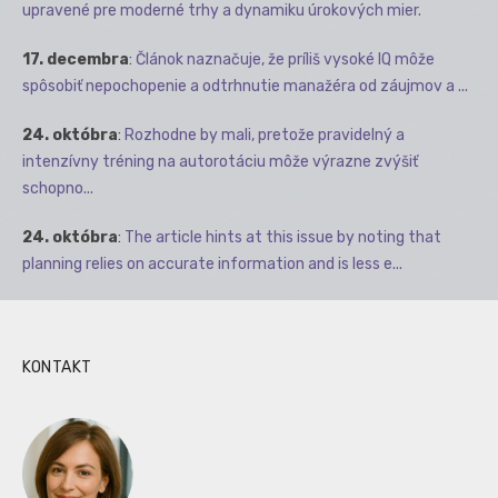
upravené pre moderné trhy a dynamiku úrokových mier.
17. decembra
:
Článok naznačuje, že príliš vysoké IQ môže
spôsobiť nepochopenie a odtrhnutie manažéra od záujmov a ...
24. októbra
:
Rozhodne by mali, pretože pravidelný a
intenzívny tréning na autorotáciu môže výrazne zvýšiť
schopno...
24. októbra
:
The article hints at this issue by noting that
planning relies on accurate information and is less e...
KONTAKT