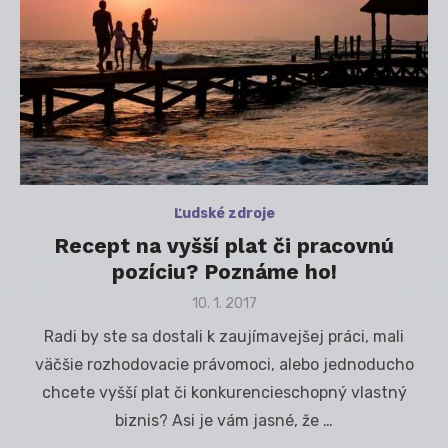
Ľudské zdroje
Recept na vyšší plat či pracovnú
pozíciu? Poznáme ho!
Posted
10. 1. 2017
on
Radi by ste sa dostali k zaujímavejšej práci, mali
väčšie rozhodovacie právomoci, alebo jednoducho
chcete vyšší plat či konkurencieschopný vlastný
biznis? Asi je vám jasné, že …