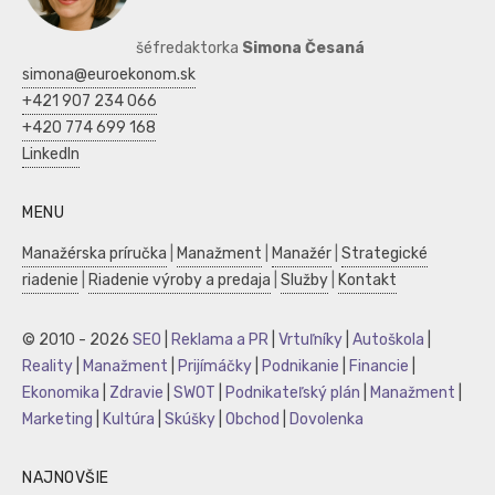
šéfredaktorka
Simona Česaná
simona@euroekonom.sk
+421 907 234 066
+420 774 699 168
LinkedIn
MENU
Manažérska príručka
|
Manažment
|
Manažér
|
Strategické
riadenie
|
Riadenie výroby a predaja
|
Služby
|
Kontakt
© 2010 - 2026
SEO
|
Reklama a PR
|
Vrtuľníky
|
Autoškola
|
Reality
|
Manažment
|
Prijímáčky
|
Podnikanie
|
Financie
|
Ekonomika
|
Zdravie
|
SWOT
|
Podnikateľský plán
|
Manažment
|
Marketing
|
Kultúra
|
Skúšky
|
Obchod
|
Dovolenka
NAJNOVŠIE