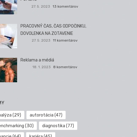
27. 5. 2023
13 komentárov
PRACOVNÝ ČAS, ČAS ODPOČINKU,
DOVOLENKA NA ZOTAVENIE
27. 5. 2023
11 komentárov
Reklama a médiá
18. 1. 2023
8 komentárov
MY
nalýza
(29)
autorotácia
(47)
enchmarking
(30)
diagnostika
(77)
nancie
(64)
kariéra
(45)