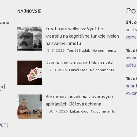
Po
NAJNOVŠIE
24. 
saná
Kreatín pre wellness: Využitie
costs 
kreatínu na kognitívne funkcie, nielen
some 
na svalovú hmotu
15. o
3. 8. 2026
Tomáš Hudák
No comments
osobné
Úver na investovanie: Páka a riziká
kultu 
2. 8. 2026
Lukáš Kroc
No comments
15. o
priori
ja
|
vykoná
Súkromie a povolenia v úverových
aplikáciách: Dátová ochrana
30. 7. 2026
Lukáš Kroc
No comments
WOT
|