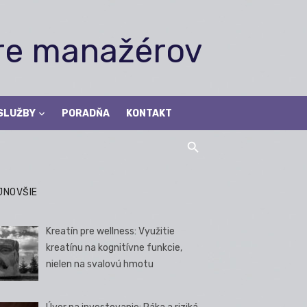
pre manažérov
SLUŽBY
PORADŇA
KONTAKT
JNOVŠIE
Kreatín pre wellness: Využitie
kreatínu na kognitívne funkcie,
nielen na svalovú hmotu