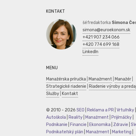
KONTAKT
šéfredaktorka
Simona Če
simona@euroekonom.sk
+421 907 234 066
+420 774 699 168
LinkedIn
MENU
Manažérska príručka
|
Manažment
|
Manažér
|
Strategické riadenie
|
Riadenie výroby a preda
Služby
|
Kontakt
© 2010 - 2026
SEO
|
Reklama a PR
|
Vrtuľníky
|
Autoškola
|
Reality
|
Manažment
|
Prijímáčky
|
Podnikanie
|
Financie
|
Ekonomika
|
Zdravie
|
S
Podnikateľský plán
|
Manažment
|
Marketing
|