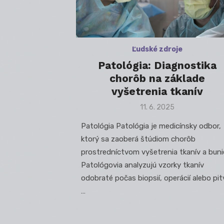
Ľudské zdroje
Patológia: Diagnostika
chorôb na základe
vyšetrenia tkanív
Posted
11. 6. 2025
on
Patológia Patológia je medicínsky odbor,
ktorý sa zaoberá štúdiom chorôb
prostredníctvom vyšetrenia tkanív a buni
Patológovia analyzujú vzorky tkanív
odobraté počas biopsií, operácií alebo pit
…