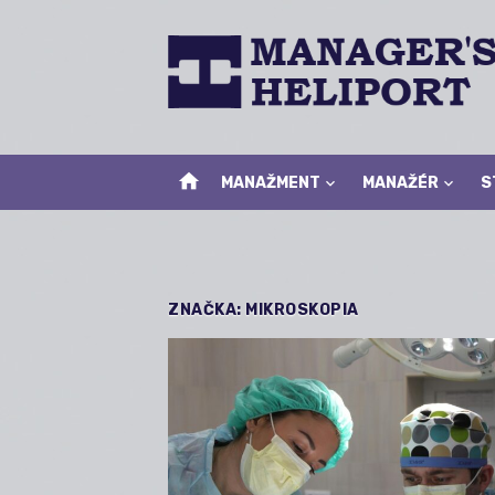
Skip
to
content
home
MANAŽMENT
MANAŽÉR
S
ZNAČKA:
MIKROSKOPIA