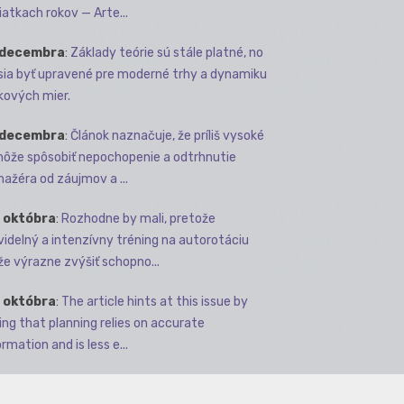
iatkach rokov — Arte...
 decembra
:
Základy teórie sú stále platné, no
ia byť upravené pre moderné trhy a dynamiku
kových mier.
 decembra
:
Článok naznačuje, že príliš vysoké
môže spôsobiť nepochopenie a odtrhnutie
ažéra od záujmov a ...
 októbra
:
Rozhodne by mali, pretože
videlný a intenzívny tréning na autorotáciu
e výrazne zvýšiť schopno...
 októbra
:
The article hints at this issue by
ing that planning relies on accurate
rmation and is less e...