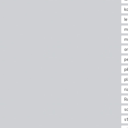
k
l
m
m
o
pe
pi
p
ri
R
s
st