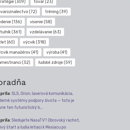
tratégie
(309)
tovar
(23)
ovaroznalectvo
(72)
tréning
(39)
edenie
(136)
visenie
(58)
tuľník
(361)
vzdelávanie
(63)
zlet
(60)
výcvik
(318)
ýcvik manažérov
(41)
výroba
(41)
amestnanci
(32)
ľudské zdroje
(59)
oradňa
apríla
:
SLS, Orion, laserová komunikácia,
erné systémy podpory života — toto je
sne ten futuristický b...
apríla
:
Sledujete NasaTV? Obrovský rachot,
ivý štart a ľudia letiaci k Mesiacu po