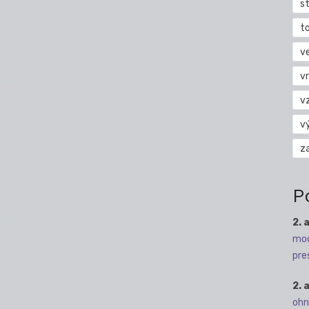
s
t
v
vr
v
v
z
P
2. 
mod
pre
2. 
ohn