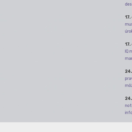
des
17.
mus
úro
17.
IQ 
man
24.
pra
môž
24.
not
info