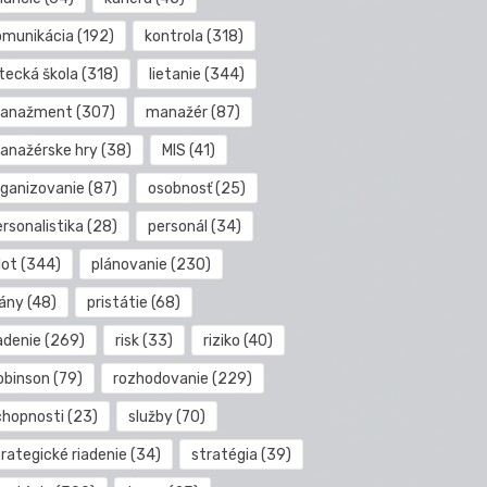
omunikácia
(192)
kontrola
(318)
etecká škola
(318)
lietanie
(344)
anažment
(307)
manažér
(87)
anažérske hry
(38)
MIS
(41)
rganizovanie
(87)
osobnosť
(25)
rsonalistika
(28)
personál
(34)
lot
(344)
plánovanie
(230)
lány
(48)
pristátie
(68)
adenie
(269)
risk
(33)
riziko
(40)
obinson
(79)
rozhodovanie
(229)
chopnosti
(23)
služby
(70)
rategické riadenie
(34)
stratégia
(39)