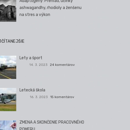
Adaptogény: Prehľad, účinky
ashwagandhy, rhodioly a ženšenu
na stres a výkon
JČÍTANEJŠIE
Lety a šport
14. 3. 2023
24 komentárov
Letecká škola
16. 3. 2023
15 komentárov
ZMENA A SKONČENIE PRACOVNÉHO
POMERU