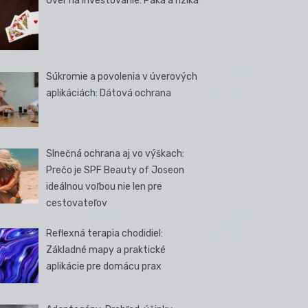
Úver na investovanie: Páka a riziká
Súkromie a povolenia v úverových
aplikáciách: Dátová ochrana
Slnečná ochrana aj vo výškach:
Prečo je SPF Beauty of Joseon
ideálnou voľbou nie len pre
cestovateľov
Reflexná terapia chodidiel:
Základné mapy a praktické
aplikácie pre domácu prax