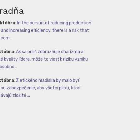
radňa
októbra
:
In the pursuit of reducing production
and increasing efficiency, there is a risk that
com...
któbra
:
Ak sa príliš zdôrazňuje charizma a
 kvality lídera, môže to viesť k riziku vzniku
osobno...
któbra
:
Z etického hľadiska by malo byť
tou zabezpečenie, aby všetci piloti, ktorí
vajú zložité ...