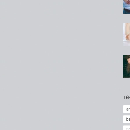
TÉ
a
b
fi