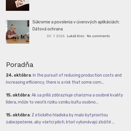
Súkromie a povolenia v úverových aplikáciách:
Dátová ochrana
30. 7. 2026
Lukáš Kroc
No comments
Poradňa
24. októbra
:
In the pursuit of reducing production costs and
increasing efficiency, there is a risk that some com...
15. októbra
:
Ak sa príliš zdôrazňuje charizma a osobné kvality
lídera, môže to viesť k riziku vzniku kultu osobno...
15. októbra
:
Z etického hľadiska by malo byť prioritou
zabezpečenie, aby všetci piloti, ktorí vykonávajú zložité ...