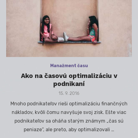
Manažment času
Ako na časovú optimalizáciu v
podnikaní
Posted
15. 9. 2016
on
Mnoho podnikateľov rieši optimalizáciu finančných
nákladov, kvôli čomu navyšuje svoj zisk. Ešte viac
podnikateľov sa oháňa starým známym „čas sú
peniaze“, ale preto, aby optimalizovali …