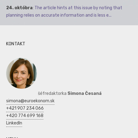
24. októbra
:
The article hints at this issue by noting that
planning relies on accurate information and is less e...
KONTAKT
šéfredaktorka
Simona Česaná
simona@euroekonom.sk
+421 907 234 066
+420 774 699 168
LinkedIn