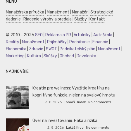
MENU
Manažérska príručka
|
Manažment
|
Manažér
|
Strategické
riadenie
|
Riadenie výroby a predaja
|
Služby
|
Kontakt
© 2010 - 2026
SEO
|
Reklama a PR
|
Vrtuľníky
|
Autoškola
|
Reality
|
Manažment
|
Prijímáčky
|
Podnikanie
|
Financie
|
Ekonomika
|
Zdravie
|
SWOT
|
Podnikateľský plán
|
Manažment
|
Marketing
|
Kultúra
|
Skúšky
|
Obchod
|
Dovolenka
NAJNOVŠIE
Kreatín pre wellness: Využitie kreatínu na
kognitívne funkcie, nielen na svalovú hmotu
3. 8. 2026
Tomáš Hudák
No comments
Úver na investovanie: Páka a riziká
2. 8. 2026
Lukáš Kroc
No comments