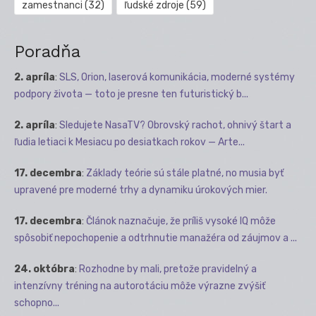
zamestnanci
(32)
ľudské zdroje
(59)
Poradňa
2. apríla
:
SLS, Orion, laserová komunikácia, moderné systémy
podpory života — toto je presne ten futuristický b...
2. apríla
:
Sledujete NasaTV? Obrovský rachot, ohnivý štart a
ľudia letiaci k Mesiacu po desiatkach rokov — Arte...
17. decembra
:
Základy teórie sú stále platné, no musia byť
upravené pre moderné trhy a dynamiku úrokových mier.
17. decembra
:
Článok naznačuje, že príliš vysoké IQ môže
spôsobiť nepochopenie a odtrhnutie manažéra od záujmov a ...
24. októbra
:
Rozhodne by mali, pretože pravidelný a
intenzívny tréning na autorotáciu môže výrazne zvýšiť
schopno...