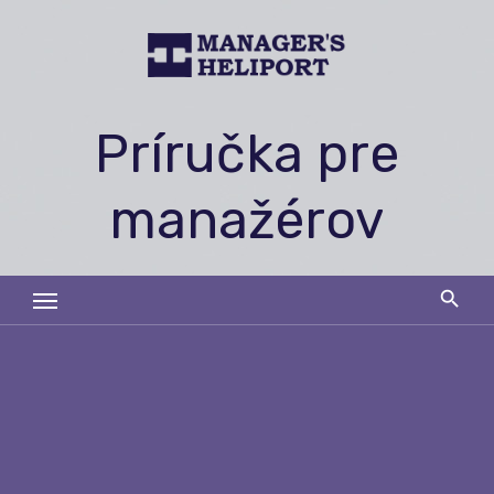
Skip
to
content
Príručka pre
manažérov