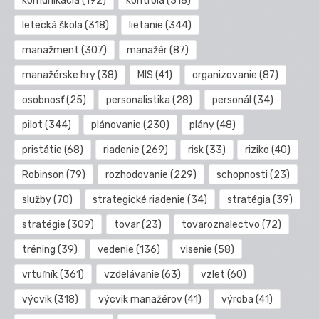
komunikácia
(192)
kontrola
(318)
letecká škola
(318)
lietanie
(344)
manažment
(307)
manažér
(87)
manažérske hry
(38)
MIS
(41)
organizovanie
(87)
osobnosť
(25)
personalistika
(28)
personál
(34)
pilot
(344)
plánovanie
(230)
plány
(48)
pristátie
(68)
riadenie
(269)
risk
(33)
riziko
(40)
Robinson
(79)
rozhodovanie
(229)
schopnosti
(23)
služby
(70)
strategické riadenie
(34)
stratégia
(39)
stratégie
(309)
tovar
(23)
tovaroznalectvo
(72)
tréning
(39)
vedenie
(136)
visenie
(58)
vrtuľník
(361)
vzdelávanie
(63)
vzlet
(60)
výcvik
(318)
výcvik manažérov
(41)
výroba
(41)