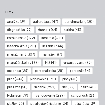
TÉMY
analýza
(29)
autorotácia
(47)
benchmarking
(30)
diagnostika
(77)
financie
(64)
kariéra
(45)
komunikácia
(192)
kontrola
(318)
letecká škola
(318)
lietanie
(344)
manažment
(307)
manažér
(87)
manažérske hry
(38)
MIS
(41)
organizovanie
(87)
osobnosť
(25)
personalistika
(28)
personál
(34)
pilot
(344)
plánovanie
(230)
plány
(48)
pristátie
(68)
riadenie
(269)
risk
(33)
riziko
(40)
Robinson
(79)
rozhodovanie
(229)
schopnosti
(23)
služby
(70)
strategické riadenie
(34)
stratégia
(39)