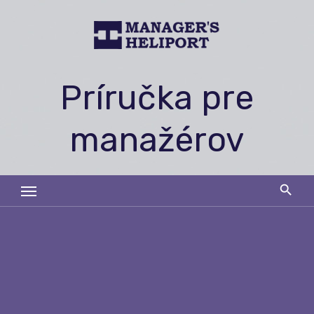
Skip
to
content
Príručka pre
manažérov