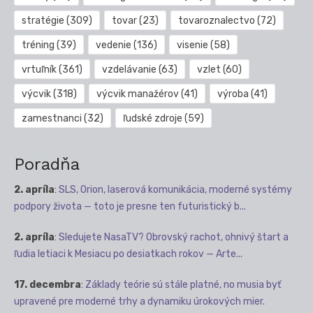
stratégie
(309)
tovar
(23)
tovaroznalectvo
(72)
tréning
(39)
vedenie
(136)
visenie
(58)
vrtuľník
(361)
vzdelávanie
(63)
vzlet
(60)
výcvik
(318)
výcvik manažérov
(41)
výroba
(41)
zamestnanci
(32)
ľudské zdroje
(59)
Poradňa
2. apríla
:
SLS, Orion, laserová komunikácia, moderné systémy
podpory života — toto je presne ten futuristický b...
2. apríla
:
Sledujete NasaTV? Obrovský rachot, ohnivý štart a
ľudia letiaci k Mesiacu po desiatkach rokov — Arte...
17. decembra
:
Základy teórie sú stále platné, no musia byť
upravené pre moderné trhy a dynamiku úrokových mier.