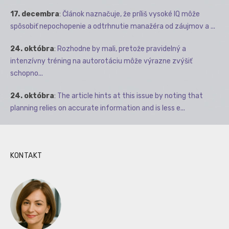
17. decembra
:
Článok naznačuje, že príliš vysoké IQ môže
spôsobiť nepochopenie a odtrhnutie manažéra od záujmov a ...
24. októbra
:
Rozhodne by mali, pretože pravidelný a
intenzívny tréning na autorotáciu môže výrazne zvýšiť
schopno...
24. októbra
:
The article hints at this issue by noting that
planning relies on accurate information and is less e...
KONTAKT