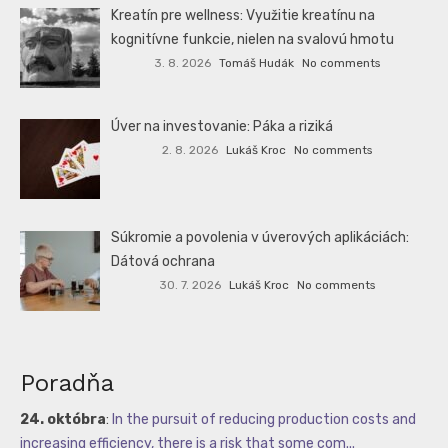
Kreatín pre wellness: Využitie kreatínu na
kognitívne funkcie, nielen na svalovú hmotu
3. 8. 2026
Tomáš Hudák
No comments
Úver na investovanie: Páka a riziká
2. 8. 2026
Lukáš Kroc
No comments
Súkromie a povolenia v úverových aplikáciách:
Dátová ochrana
30. 7. 2026
Lukáš Kroc
No comments
Poradňa
24. októbra
:
In the pursuit of reducing production costs and
increasing efficiency, there is a risk that some com...