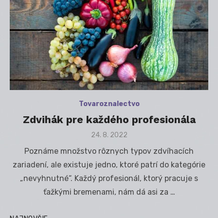
Tovaroznalectvo
Zdvihák pre každého profesionála
Posted
24. 8. 2022
on
Poznáme množstvo rôznych typov zdvíhacích
zariadení, ale existuje jedno, ktoré patrí do kategórie
„nevyhnutné“. Každý profesionál, ktorý pracuje s
ťažkými bremenami, nám dá asi za …