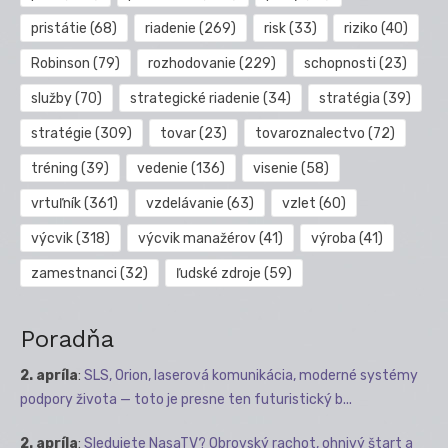
pristátie
(68)
riadenie
(269)
risk
(33)
riziko
(40)
Robinson
(79)
rozhodovanie
(229)
schopnosti
(23)
služby
(70)
strategické riadenie
(34)
stratégia
(39)
stratégie
(309)
tovar
(23)
tovaroznalectvo
(72)
tréning
(39)
vedenie
(136)
visenie
(58)
vrtuľník
(361)
vzdelávanie
(63)
vzlet
(60)
výcvik
(318)
výcvik manažérov
(41)
výroba
(41)
zamestnanci
(32)
ľudské zdroje
(59)
Poradňa
2. apríla
:
SLS, Orion, laserová komunikácia, moderné systémy
podpory života — toto je presne ten futuristický b...
2. apríla
:
Sledujete NasaTV? Obrovský rachot, ohnivý štart a