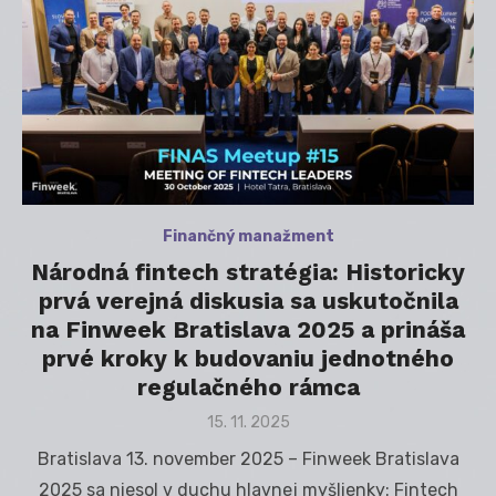
Finančný manažment
Národná fintech stratégia: Historicky
prvá verejná diskusia sa uskutočnila
na Finweek Bratislava 2025 a prináša
prvé kroky k budovaniu jednotného
regulačného rámca
Posted
15. 11. 2025
on
Bratislava 13. november 2025 – Finweek Bratislava
2025 sa niesol v duchu hlavnej myšlienky: Fintech