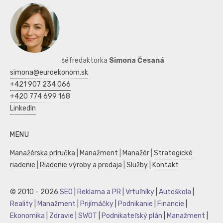
šéfredaktorka
Simona Česaná
simona@euroekonom.sk
+421 907 234 066
+420 774 699 168
LinkedIn
MENU
Manažérska príručka
|
Manažment
|
Manažér
|
Strategické
riadenie
|
Riadenie výroby a predaja
|
Služby
|
Kontakt
© 2010 - 2026
SEO
|
Reklama a PR
|
Vrtuľníky
|
Autoškola
|
Reality
|
Manažment
|
Prijímáčky
|
Podnikanie
|
Financie
|
Ekonomika
|
Zdravie
|
SWOT
|
Podnikateľský plán
|
Manažment
|