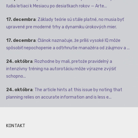
ľudia letiaci k Mesiacu po desiatkach rokov — Arte...
17. decembra
:
Základy teórie sú stále platné, no musia byť
upravené pre moderné trhy a dynamiku úrokových mier.
17. decembra
:
Článok naznačuje, že príliš vysoké IQ môže
spôsobiť nepochopenie a odtrhnutie manažéra od záujmov a ...
24. októbra
:
Rozhodne by mali, pretože pravidelný a
intenzívny tréning na autorotáciu môže výrazne zvýšiť
schopno...
24. októbra
:
The article hints at this issue by noting that
planning relies on accurate information and is less e...
KONTAKT