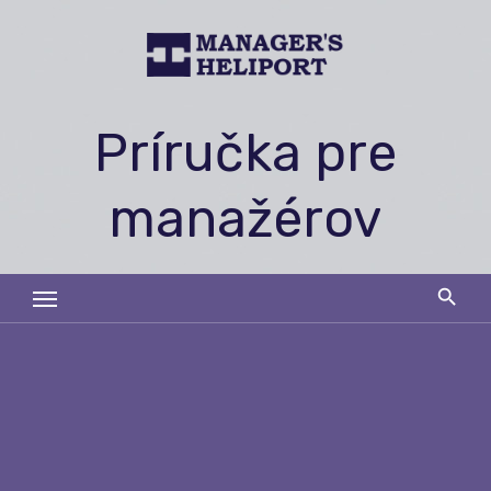
Skip
to
content
Príručka pre
manažérov