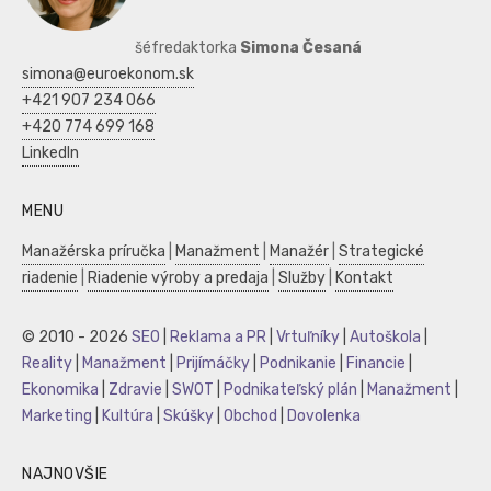
šéfredaktorka
Simona Česaná
simona@euroekonom.sk
+421 907 234 066
+420 774 699 168
LinkedIn
MENU
Manažérska príručka
|
Manažment
|
Manažér
|
Strategické
riadenie
|
Riadenie výroby a predaja
|
Služby
|
Kontakt
© 2010 - 2026
SEO
|
Reklama a PR
|
Vrtuľníky
|
Autoškola
|
Reality
|
Manažment
|
Prijímáčky
|
Podnikanie
|
Financie
|
Ekonomika
|
Zdravie
|
SWOT
|
Podnikateľský plán
|
Manažment
|
Marketing
|
Kultúra
|
Skúšky
|
Obchod
|
Dovolenka
NAJNOVŠIE