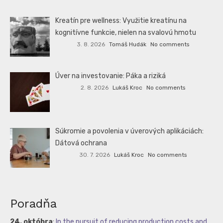
Kreatín pre wellness: Využitie kreatínu na
kognitívne funkcie, nielen na svalovú hmotu
3. 8. 2026
Tomáš Hudák
No comments
Úver na investovanie: Páka a riziká
2. 8. 2026
Lukáš Kroc
No comments
Súkromie a povolenia v úverových aplikáciách:
Dátová ochrana
30. 7. 2026
Lukáš Kroc
No comments
Poradňa
24. októbra
:
In the pursuit of reducing production costs and