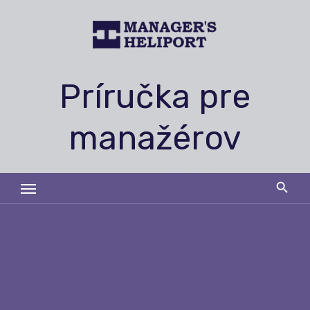
Skip
to
content
Príručka pre
manažérov