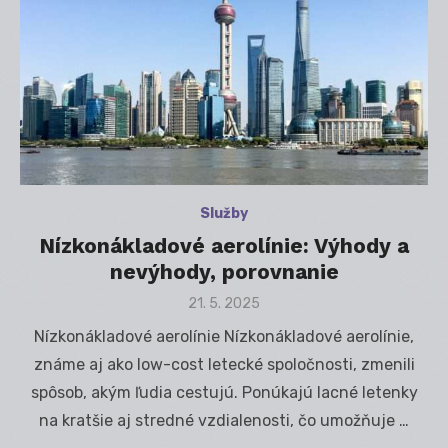
Služby
Nízkonákladové aerolínie: Výhody a
nevýhody, porovnanie
Posted
21. 5. 2025
on
Nízkonákladové aerolínie Nízkonákladové aerolínie,
známe aj ako low-cost letecké spoločnosti, zmenili
spôsob, akým ľudia cestujú. Ponúkajú lacné letenky
na kratšie aj stredné vzdialenosti, čo umožňuje …