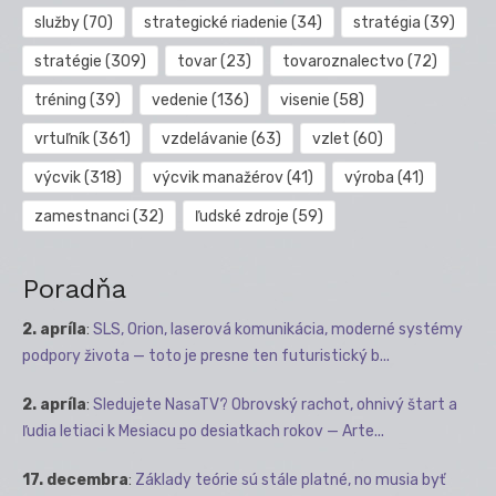
služby
(70)
strategické riadenie
(34)
stratégia
(39)
stratégie
(309)
tovar
(23)
tovaroznalectvo
(72)
tréning
(39)
vedenie
(136)
visenie
(58)
vrtuľník
(361)
vzdelávanie
(63)
vzlet
(60)
výcvik
(318)
výcvik manažérov
(41)
výroba
(41)
zamestnanci
(32)
ľudské zdroje
(59)
Poradňa
2. apríla
:
SLS, Orion, laserová komunikácia, moderné systémy
podpory života — toto je presne ten futuristický b...
2. apríla
:
Sledujete NasaTV? Obrovský rachot, ohnivý štart a
ľudia letiaci k Mesiacu po desiatkach rokov — Arte...
17. decembra
:
Základy teórie sú stále platné, no musia byť