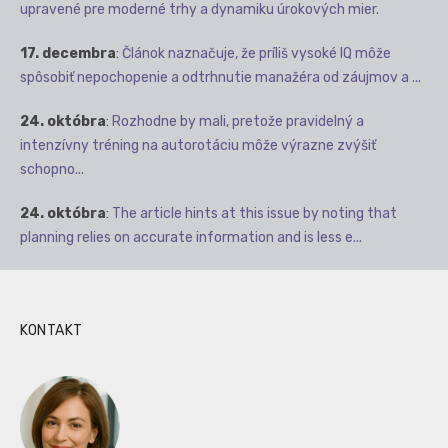
upravené pre moderné trhy a dynamiku úrokových mier.
17. decembra
:
Článok naznačuje, že príliš vysoké IQ môže
spôsobiť nepochopenie a odtrhnutie manažéra od záujmov a ...
24. októbra
:
Rozhodne by mali, pretože pravidelný a
intenzívny tréning na autorotáciu môže výrazne zvýšiť
schopno...
24. októbra
:
The article hints at this issue by noting that
planning relies on accurate information and is less e...
KONTAKT