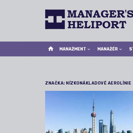
Skip
to
content
home
MANAŽMENT
MANAŽÉR
S
ZNAČKA:
NÍZKONÁKLADOVÉ AEROLÍNIE