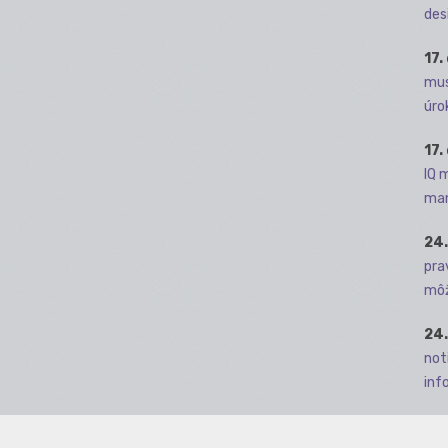
des
17.
mus
úro
17.
IQ 
man
24.
pra
môž
24.
not
info