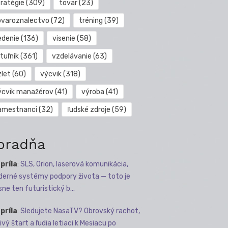
tratégie
(309)
tovar
(23)
ovaroznalectvo
(72)
tréning
(39)
edenie
(136)
visenie
(58)
tuľník
(361)
vzdelávanie
(63)
zlet
(60)
výcvik
(318)
ýcvik manažérov
(41)
výroba
(41)
amestnanci
(32)
ľudské zdroje
(59)
oradňa
apríla
:
SLS, Orion, laserová komunikácia,
erné systémy podpory života — toto je
sne ten futuristický b...
apríla
:
Sledujete NasaTV? Obrovský rachot,
ivý štart a ľudia letiaci k Mesiacu po