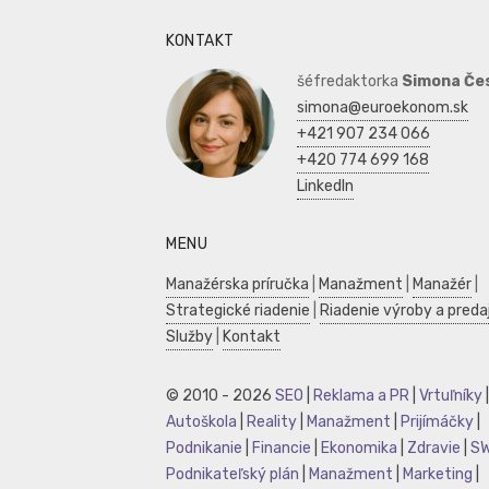
KONTAKT
šéfredaktorka
Simona Če
simona@euroekonom.sk
+421 907 234 066
+420 774 699 168
LinkedIn
MENU
Manažérska príručka
|
Manažment
|
Manažér
|
Strategické riadenie
|
Riadenie výroby a preda
Služby
|
Kontakt
© 2010 - 2026
SEO
|
Reklama a PR
|
Vrtuľníky
|
Autoškola
|
Reality
|
Manažment
|
Prijímáčky
|
Podnikanie
|
Financie
|
Ekonomika
|
Zdravie
|
S
Podnikateľský plán
|
Manažment
|
Marketing
|