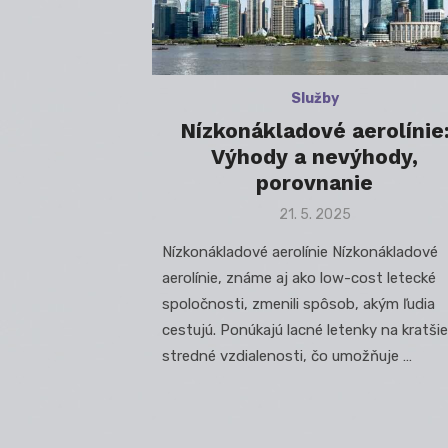
Služby
Nízkonákladové aerolínie
Výhody a nevýhody,
porovnanie
Posted
21. 5. 2025
on
Nízkonákladové aerolínie Nízkonákladové
aerolínie, známe aj ako low-cost letecké
spoločnosti, zmenili spôsob, akým ľudia
cestujú. Ponúkajú lacné letenky na kratšie
stredné vzdialenosti, čo umožňuje …