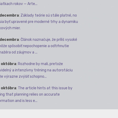
iatkach rokov — Arte...
 decembra
:
Základy teórie sú stále platné, no
ia byť upravené pre moderné trhy a dynamiku
kových mier.
 decembra
:
Článok naznačuje, že príliš vysoké
môže spôsobiť nepochopenie a odtrhnutie
ažéra od záujmov a ...
 októbra
:
Rozhodne by mali, pretože
videlný a intenzívny tréning na autorotáciu
e výrazne zvýšiť schopno...
 októbra
:
The article hints at this issue by
ing that planning relies on accurate
rmation and is less e...