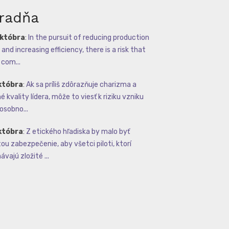
radňa
októbra
:
In the pursuit of reducing production
and increasing efficiency, there is a risk that
com...
któbra
:
Ak sa príliš zdôrazňuje charizma a
 kvality lídera, môže to viesť k riziku vzniku
osobno...
któbra
:
Z etického hľadiska by malo byť
tou zabezpečenie, aby všetci piloti, ktorí
vajú zložité ...