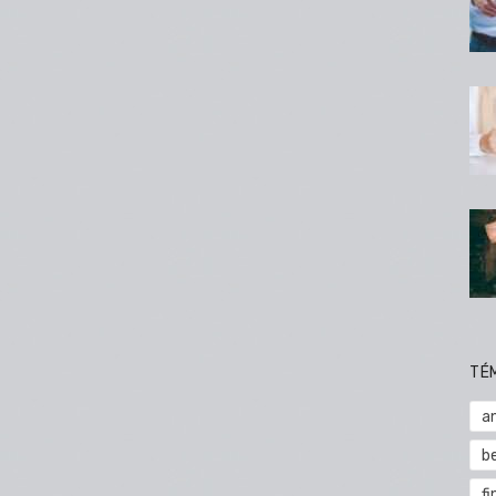
TÉ
a
b
fi