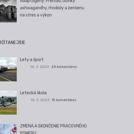
Adaptogény: Prehľad, účinky
ashwagandhy, rhodioly a ženšenu
na stres a výkon
JČÍTANEJŠIE
Lety a šport
14. 3. 2023
24 komentárov
Letecká škola
16. 3. 2023
15 komentárov
ZMENA A SKONČENIE PRACOVNÉHO
POMERU