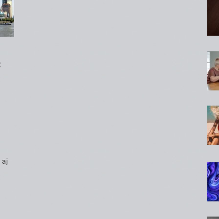
:
 aj