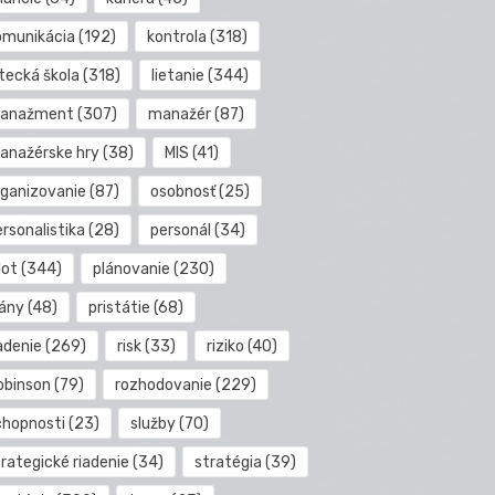
omunikácia
(192)
kontrola
(318)
etecká škola
(318)
lietanie
(344)
anažment
(307)
manažér
(87)
anažérske hry
(38)
MIS
(41)
rganizovanie
(87)
osobnosť
(25)
rsonalistika
(28)
personál
(34)
lot
(344)
plánovanie
(230)
lány
(48)
pristátie
(68)
adenie
(269)
risk
(33)
riziko
(40)
obinson
(79)
rozhodovanie
(229)
chopnosti
(23)
služby
(70)
rategické riadenie
(34)
stratégia
(39)