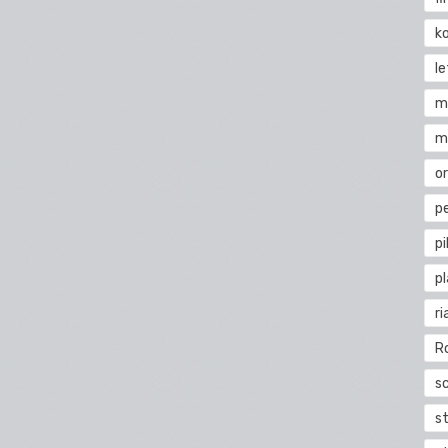
k
l
m
m
o
pe
pi
p
ri
R
s
st