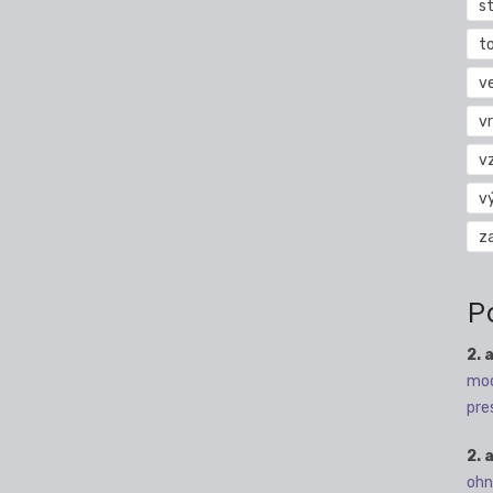
s
t
v
vr
v
v
z
P
2. 
mod
pre
2. 
ohn