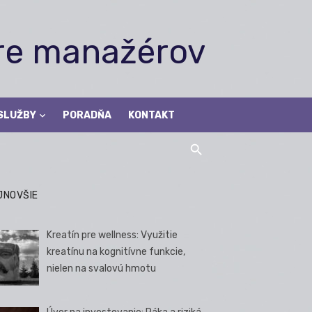
pre manažérov
SLUŽBY
PORADŇA
KONTAKT
JNOVŠIE
Kreatín pre wellness: Využitie
kreatínu na kognitívne funkcie,
nielen na svalovú hmotu