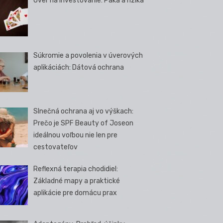
Úver na investovanie: Páka a riziká
Súkromie a povolenia v úverových
aplikáciách: Dátová ochrana
Slnečná ochrana aj vo výškach:
Prečo je SPF Beauty of Joseon
ideálnou voľbou nie len pre
cestovateľov
Reflexná terapia chodidiel:
Základné mapy a praktické
aplikácie pre domácu prax