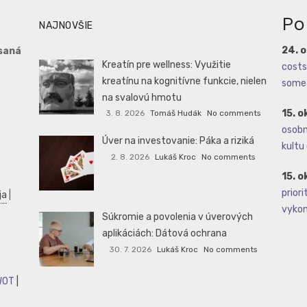
Po
NAJNOVŠIE
24. 
saná
Kreatín pre wellness: Využitie
costs 
kreatínu na kognitívne funkcie, nielen
some 
na svalovú hmotu
15. o
3. 8. 2026
Tomáš Hudák
No comments
osobné
Úver na investovanie: Páka a riziká
kultu 
2. 8. 2026
Lukáš Kroc
No comments
15. o
priori
ja
|
vykoná
Súkromie a povolenia v úverových
aplikáciách: Dátová ochrana
30. 7. 2026
Lukáš Kroc
No comments
WOT
|