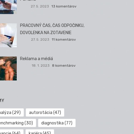
27. 5. 2023
13 komentárov
PRACOVNÝ ČAS, ČAS ODPOČINKU,
DOVOLENKA NA ZOTAVENIE
27. 5. 2023
11 komentárov
Reklama a médiá
18. 1. 2023
8 komentárov
MY
nalýza
(29)
autorotácia
(47)
enchmarking
(30)
diagnostika
(77)
nancie
(64)
kariéra
(45)