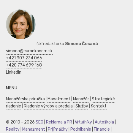
šéfredaktorka
Simona Česaná
simona@euroekonom.sk
+421 907 234 066
+420 774 699 168
LinkedIn
MENU
Manažérska príručka
|
Manažment
|
Manažér
|
Strategické
riadenie
|
Riadenie výroby a predaja
|
Služby
|
Kontakt
© 2010 - 2026
SEO
|
Reklama a PR
|
Vrtuľníky
|
Autoškola
|
Reality
|
Manažment
|
Prijímáčky
|
Podnikanie
|
Financie
|