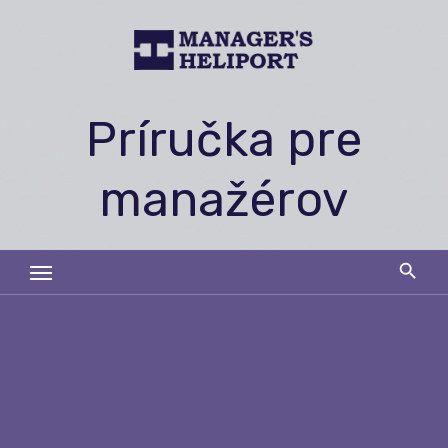
Skip
to
content
Príručka pre
manažérov