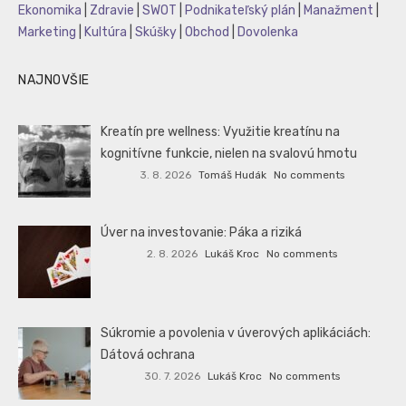
Ekonomika
|
Zdravie
|
SWOT
|
Podnikateľský plán
|
Manažment
|
Marketing
|
Kultúra
|
Skúšky
|
Obchod
|
Dovolenka
NAJNOVŠIE
Kreatín pre wellness: Využitie kreatínu na
kognitívne funkcie, nielen na svalovú hmotu
3. 8. 2026
Tomáš Hudák
No comments
Úver na investovanie: Páka a riziká
2. 8. 2026
Lukáš Kroc
No comments
Súkromie a povolenia v úverových aplikáciách:
Dátová ochrana
30. 7. 2026
Lukáš Kroc
No comments