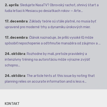
2. apríla
:
Sledujete NasaTV? Obrovský rachot, ohnivý štart a
ľudia letiaci k Mesiacu po desiatkach rokov — Arte...
17. decembra
:
Základy teórie sú stále platné, no musia byť
upravené pre moderné trhy a dynamiku úrokových mier.
17. decembra
:
Článok naznačuje, že príliš vysoké IQ môže
spôsobiť nepochopenie a odtrhnutie manažéra od záujmov a ...
24. októbra
:
Rozhodne by mali, pretože pravidelný a
intenzívny tréning na autorotáciu môže výrazne zvýšiť
schopno...
24. októbra
:
The article hints at this issue by noting that
planning relies on accurate information and is less e...
KONTAKT