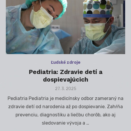
Ľudské zdroje
Pediatria: Zdravie detí a
dospievajúcich
Posted
27. 3. 2025
on
Pediatria Pediatria je medicínsky odbor zameraný na
zdravie detí od narodenia až po dospievanie. Zahŕňa
prevenciu, diagnostiku a liečbu chorôb, ako aj
sledovanie vývoja a …