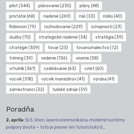
pilot
(344)
plánovanie
(230)
plány
(48)
pristátie
(68)
riadenie
(269)
risk
(33)
riziko
(40)
Robinson
(79)
rozhodovanie
(229)
schopnosti
(23)
služby
(70)
strategické riadenie
(34)
stratégia
(39)
stratégie
(309)
tovar
(23)
tovaroznalectvo
(72)
tréning
(39)
vedenie
(136)
visenie
(58)
vrtuľník
(361)
vzdelávanie
(63)
vzlet
(60)
výcvik
(318)
výcvik manažérov
(41)
výroba
(41)
zamestnanci
(32)
ľudské zdroje
(59)
Poradňa
2. apríla
:
SLS, Orion, laserová komunikácia, moderné systémy
podpory života — toto je presne ten futuristický b...