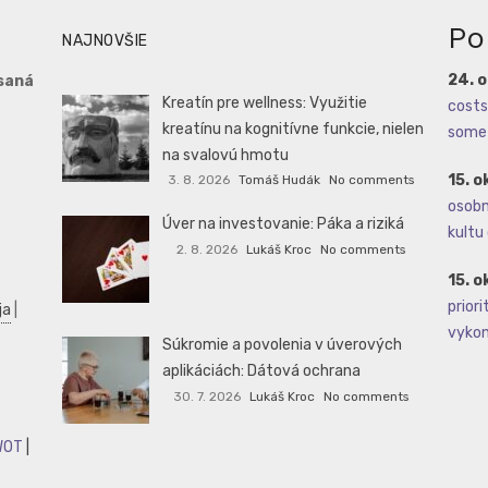
Po
NAJNOVŠIE
24. 
saná
Kreatín pre wellness: Využitie
costs 
kreatínu na kognitívne funkcie, nielen
some 
na svalovú hmotu
15. o
3. 8. 2026
Tomáš Hudák
No comments
osobné
Úver na investovanie: Páka a riziká
kultu 
2. 8. 2026
Lukáš Kroc
No comments
15. o
priori
ja
|
vykoná
Súkromie a povolenia v úverových
aplikáciách: Dátová ochrana
30. 7. 2026
Lukáš Kroc
No comments
WOT
|