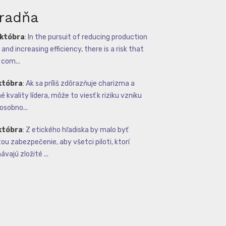
radňa
októbra
:
In the pursuit of reducing production
and increasing efficiency, there is a risk that
com...
któbra
:
Ak sa príliš zdôrazňuje charizma a
 kvality lídera, môže to viesť k riziku vzniku
osobno...
któbra
:
Z etického hľadiska by malo byť
tou zabezpečenie, aby všetci piloti, ktorí
vajú zložité ...