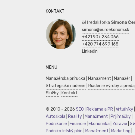
KONTAKT
šéfredaktorka
Simona Če
simona@euroekonom.sk
+421 907 234 066
+420 774 699 168
LinkedIn
MENU
Manažérska príručka
|
Manažment
|
Manažér
|
Strategické riadenie
|
Riadenie výroby a preda
Služby
|
Kontakt
© 2010 - 2026
SEO
|
Reklama a PR
|
Vrtuľníky
|
Autoškola
|
Reality
|
Manažment
|
Prijímáčky
|
Podnikanie
|
Financie
|
Ekonomika
|
Zdravie
|
S
Podnikateľský plán
|
Manažment
|
Marketing
|