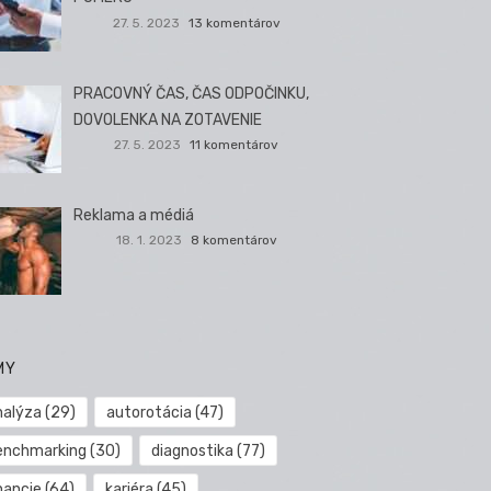
27. 5. 2023
13 komentárov
PRACOVNÝ ČAS, ČAS ODPOČINKU,
DOVOLENKA NA ZOTAVENIE
27. 5. 2023
11 komentárov
Reklama a médiá
18. 1. 2023
8 komentárov
MY
nalýza
(29)
autorotácia
(47)
enchmarking
(30)
diagnostika
(77)
nancie
(64)
kariéra
(45)