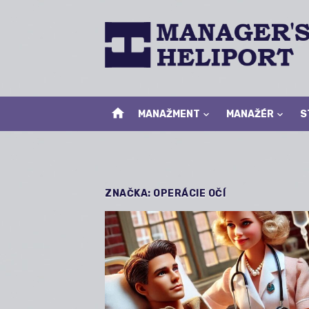
Skip
to
content
home
MANAŽMENT
MANAŽÉR
S
ZNAČKA:
OPERÁCIE OČÍ