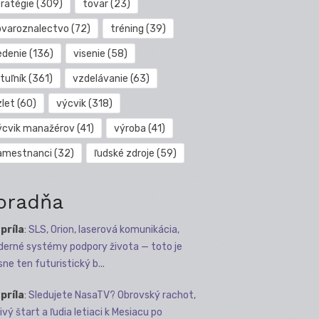
tratégie
(309)
tovar
(23)
ovaroznalectvo
(72)
tréning
(39)
edenie
(136)
visenie
(58)
tuľník
(361)
vzdelávanie
(63)
zlet
(60)
výcvik
(318)
ýcvik manažérov
(41)
výroba
(41)
amestnanci
(32)
ľudské zdroje
(59)
oradňa
apríla
:
SLS, Orion, laserová komunikácia,
erné systémy podpory života — toto je
sne ten futuristický b...
apríla
:
Sledujete NasaTV? Obrovský rachot,
ivý štart a ľudia letiaci k Mesiacu po