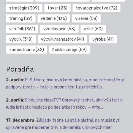
stratégie
(309)
tovar
(23)
tovaroznalectvo
(72)
tréning
(39)
vedenie
(136)
visenie
(58)
vrtuľník
(361)
vzdelávanie
(63)
vzlet
(60)
výcvik
(318)
výcvik manažérov
(41)
výroba
(41)
zamestnanci
(32)
ľudské zdroje
(59)
Poradňa
2. apríla
:
SLS, Orion, laserová komunikácia, moderné systémy
podpory života — toto je presne ten futuristický b...
2. apríla
:
Sledujete NasaTV? Obrovský rachot, ohnivý štart a
ľudia letiaci k Mesiacu po desiatkach rokov — Arte...
17. decembra
:
Základy teórie sú stále platné, no musia byť
upravené pre moderné trhy a dynamiku úrokových mier.