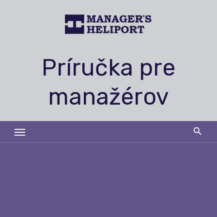
Skip
to
content
Príručka pre
manažérov