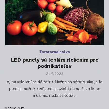
Tovaroznalectvo
LED panely sú lepším riešením pre
podnikateľov
Posted
21. 9. 2022
on
Aj na svietení sa dá šetriť. Možno sa pýtate, ako je to
predsa možné, keď predsa svietiť doma či vo firme
musíme, nedá sa totiž …
NAJNOVŠIE