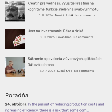
Kreatín pre wellness: Využitie kreatínu na
kognitívne funkcie, nielen na svalovú hmotu
3. 8. 2026
Tomáš Hudák
No comments
Úver na investovanie: Páka a riziká
2. 8. 2026
Lukáš Kroc
No comments
Súkromie a povolenia v úverových aplikáciách:
Dátová ochrana
30. 7. 2026
Lukáš Kroc
No comments
Poradňa
24. októbra
:
In the pursuit of reducing production costs and
increasing efficiency, there is a risk that some com...