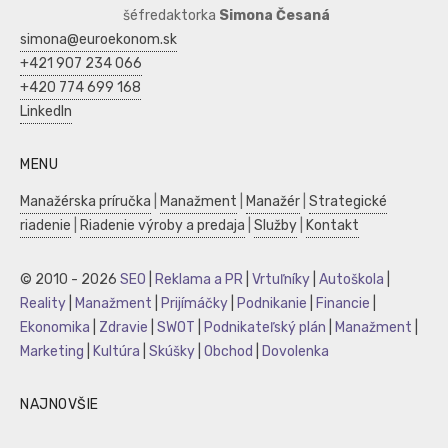
šéfredaktorka
Simona Česaná
simona@euroekonom.sk
+421 907 234 066
+420 774 699 168
LinkedIn
MENU
Manažérska príručka
|
Manažment
|
Manažér
|
Strategické
riadenie
|
Riadenie výroby a predaja
|
Služby
|
Kontakt
© 2010 - 2026
SEO
|
Reklama a PR
|
Vrtuľníky
|
Autoškola
|
Reality
|
Manažment
|
Prijímáčky
|
Podnikanie
|
Financie
|
Ekonomika
|
Zdravie
|
SWOT
|
Podnikateľský plán
|
Manažment
|
Marketing
|
Kultúra
|
Skúšky
|
Obchod
|
Dovolenka
NAJNOVŠIE