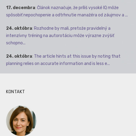
17. decembra
:
Článok naznačuje, že príliš vysoké IQ môže
spôsobiť nepochopenie a odtrhnutie manažéra od záujmov a ...
24. októbra
:
Rozhodne by mali, pretože pravidelný a
intenzívny tréning na autorotáciu môže výrazne zvýšiť
schopno...
24. októbra
:
The article hints at this issue by noting that
planning relies on accurate information and is less e...
KONTAKT