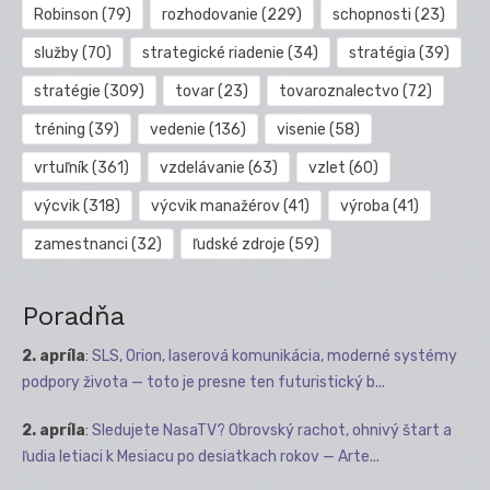
Robinson
(79)
rozhodovanie
(229)
schopnosti
(23)
služby
(70)
strategické riadenie
(34)
stratégia
(39)
stratégie
(309)
tovar
(23)
tovaroznalectvo
(72)
tréning
(39)
vedenie
(136)
visenie
(58)
vrtuľník
(361)
vzdelávanie
(63)
vzlet
(60)
výcvik
(318)
výcvik manažérov
(41)
výroba
(41)
zamestnanci
(32)
ľudské zdroje
(59)
Poradňa
2. apríla
:
SLS, Orion, laserová komunikácia, moderné systémy
podpory života — toto je presne ten futuristický b...
2. apríla
:
Sledujete NasaTV? Obrovský rachot, ohnivý štart a
ľudia letiaci k Mesiacu po desiatkach rokov — Arte...