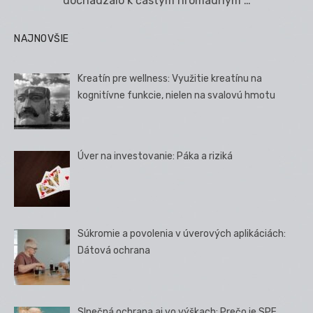
dochádzalo k častým hromadným …
NAJNOVŠIE
Kreatín pre wellness: Využitie kreatínu na
kognitívne funkcie, nielen na svalovú hmotu
Úver na investovanie: Páka a riziká
Súkromie a povolenia v úverových aplikáciách:
Dátová ochrana
Slnečná ochrana aj vo výškach: Prečo je SPF