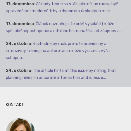
17. decembra
:
Základy teórie sú stále platné, no musia byť
upravené pre moderné trhy a dynamiku úrokových mier.
17. decembra
:
Článok naznačuje, že príliš vysoké IQ môže
spôsobiť nepochopenie a odtrhnutie manažéra od záujmov a ...
24. októbra
:
Rozhodne by mali, pretože pravidelný a
intenzívny tréning na autorotáciu môže výrazne zvýšiť
schopno...
24. októbra
:
The article hints at this issue by noting that
planning relies on accurate information and is less e...
KONTAKT