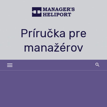
Skip
to
content
Príručka pre
manažérov