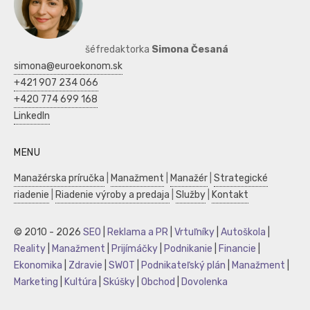
šéfredaktorka
Simona Česaná
simona@euroekonom.sk
+421 907 234 066
+420 774 699 168
LinkedIn
MENU
Manažérska príručka
|
Manažment
|
Manažér
|
Strategické
riadenie
|
Riadenie výroby a predaja
|
Služby
|
Kontakt
© 2010 - 2026
SEO
|
Reklama a PR
|
Vrtuľníky
|
Autoškola
|
Reality
|
Manažment
|
Prijímáčky
|
Podnikanie
|
Financie
|
Ekonomika
|
Zdravie
|
SWOT
|
Podnikateľský plán
|
Manažment
|
Marketing
|
Kultúra
|
Skúšky
|
Obchod
|
Dovolenka