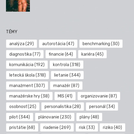
TÉMY
analýza
(29)
autorotácia
(47)
benchmarking
(30)
diagnostika
(77)
financie
(64)
kariéra
(45)
komunikácia
(192)
kontrola
(318)
letecká škola
(318)
lietanie
(344)
manažment
(307)
manažér
(87)
manažérske hry
(38)
MIS
(41)
organizovanie
(87)
osobnosť
(25)
personalistika
(28)
personál
(34)
pilot
(344)
plánovanie
(230)
plány
(48)
pristátie
(68)
riadenie
(269)
risk
(33)
riziko
(40)