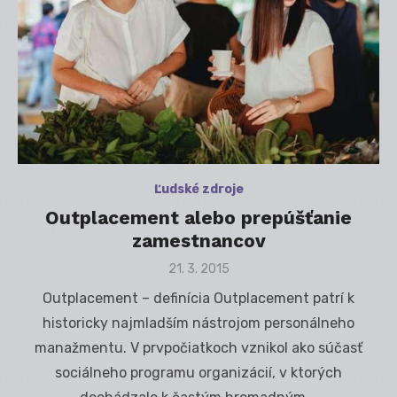
Ľudské zdroje
Outplacement alebo prepúšťanie
zamestnancov
Posted
21. 3. 2015
on
Outplacement – definícia Outplacement patrí k
historicky najmladším nástrojom personálneho
manažmentu. V prvpočiatkoch vznikol ako súčasť
sociálneho programu organizácií, v ktorých