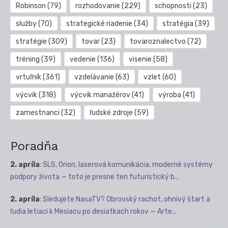
Robinson
(79)
rozhodovanie
(229)
schopnosti
(23)
služby
(70)
strategické riadenie
(34)
stratégia
(39)
stratégie
(309)
tovar
(23)
tovaroznalectvo
(72)
tréning
(39)
vedenie
(136)
visenie
(58)
vrtuľník
(361)
vzdelávanie
(63)
vzlet
(60)
výcvik
(318)
výcvik manažérov
(41)
výroba
(41)
zamestnanci
(32)
ľudské zdroje
(59)
Poradňa
2. apríla
:
SLS, Orion, laserová komunikácia, moderné systémy
podpory života — toto je presne ten futuristický b...
2. apríla
:
Sledujete NasaTV? Obrovský rachot, ohnivý štart a
ľudia letiaci k Mesiacu po desiatkach rokov — Arte...