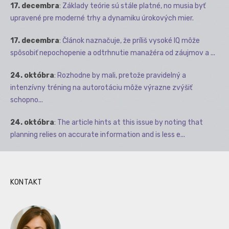
17. decembra
:
Základy teórie sú stále platné, no musia byť
upravené pre moderné trhy a dynamiku úrokových mier.
17. decembra
:
Článok naznačuje, že príliš vysoké IQ môže
spôsobiť nepochopenie a odtrhnutie manažéra od záujmov a ...
24. októbra
:
Rozhodne by mali, pretože pravidelný a
intenzívny tréning na autorotáciu môže výrazne zvýšiť
schopno...
24. októbra
:
The article hints at this issue by noting that
planning relies on accurate information and is less e...
KONTAKT