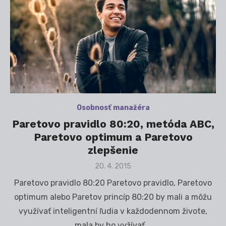
Osobnosť manažéra
Paretovo pravidlo 80:20, metóda ABC,
Paretovo optimum a Paretovo
zlepšenie
Posted
20. 4. 2015
on
Paretovo pravidlo 80:20 Paretovo pravidlo, Paretovo
optimum alebo Paretov princíp 80:20 by mali a môžu
využívať inteligentní ľudia v každodennom živote,
mala by ho vyžívať …