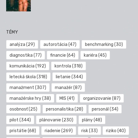
TÉMY
analýza
(29)
autorotácia
(47)
benchmarking
(30)
diagnostika
(77)
financie
(64)
kariéra
(45)
komunikácia
(192)
kontrola
(318)
letecká škola
(318)
lietanie
(344)
manažment
(307)
manažér
(87)
manažérske hry
(38)
MIS
(41)
organizovanie
(87)
osobnosť
(25)
personalistika
(28)
personál
(34)
pilot
(344)
plánovanie
(230)
plány
(48)
pristátie
(68)
riadenie
(269)
risk
(33)
riziko
(40)