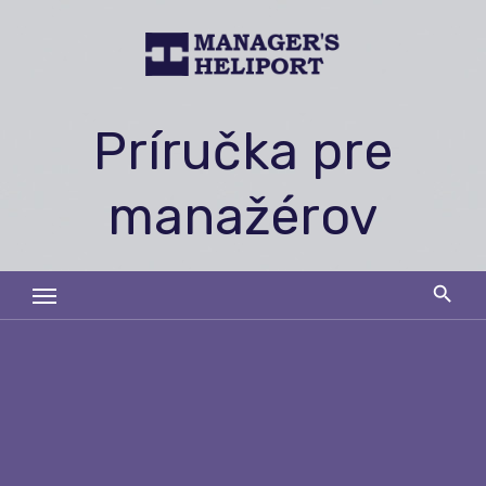
Skip
to
content
Príručka pre
manažérov