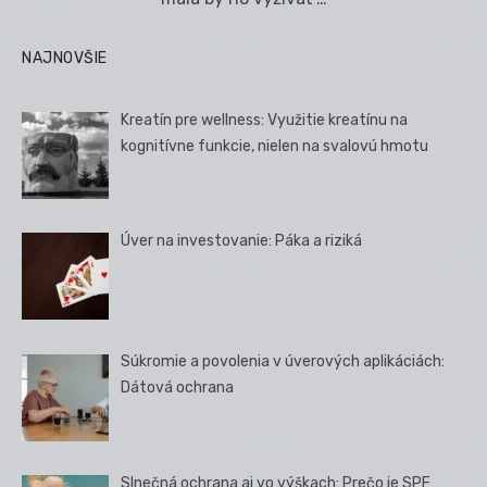
NAJNOVŠIE
Kreatín pre wellness: Využitie kreatínu na
kognitívne funkcie, nielen na svalovú hmotu
Úver na investovanie: Páka a riziká
Súkromie a povolenia v úverových aplikáciách:
Dátová ochrana
Slnečná ochrana aj vo výškach: Prečo je SPF