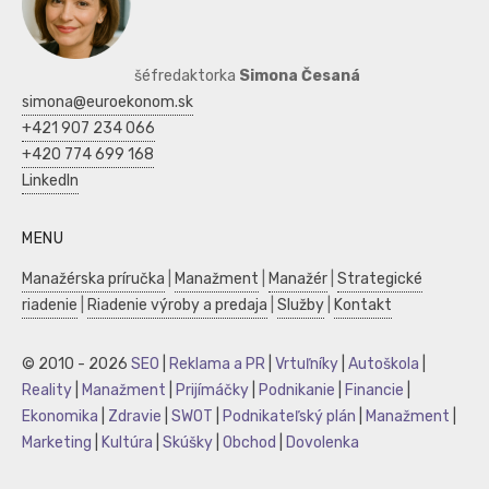
šéfredaktorka
Simona Česaná
simona@euroekonom.sk
+421 907 234 066
+420 774 699 168
LinkedIn
MENU
Manažérska príručka
|
Manažment
|
Manažér
|
Strategické
riadenie
|
Riadenie výroby a predaja
|
Služby
|
Kontakt
© 2010 - 2026
SEO
|
Reklama a PR
|
Vrtuľníky
|
Autoškola
|
Reality
|
Manažment
|
Prijímáčky
|
Podnikanie
|
Financie
|
Ekonomika
|
Zdravie
|
SWOT
|
Podnikateľský plán
|
Manažment
|
Marketing
|
Kultúra
|
Skúšky
|
Obchod
|
Dovolenka