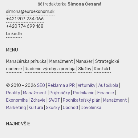
šéfredaktorka
Simona Česaná
simona@euroekonom.sk
+421 907 234 066
+420 774 699 168
LinkedIn
MENU
Manažérska príručka
|
Manažment
|
Manažér
|
Strategické
riadenie
|
Riadenie výroby a predaja
|
Služby
|
Kontakt
© 2010 - 2026
SEO
|
Reklama a PR
|
Vrtuľníky
|
Autoškola
|
Reality
|
Manažment
|
Prijímáčky
|
Podnikanie
|
Financie
|
Ekonomika
|
Zdravie
|
SWOT
|
Podnikateľský plán
|
Manažment
|
Marketing
|
Kultúra
|
Skúšky
|
Obchod
|
Dovolenka
NAJNOVŠIE