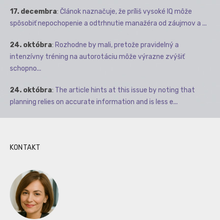
17. decembra
:
Článok naznačuje, že príliš vysoké IQ môže
spôsobiť nepochopenie a odtrhnutie manažéra od záujmov a ...
24. októbra
:
Rozhodne by mali, pretože pravidelný a
intenzívny tréning na autorotáciu môže výrazne zvýšiť
schopno...
24. októbra
:
The article hints at this issue by noting that
planning relies on accurate information and is less e...
KONTAKT