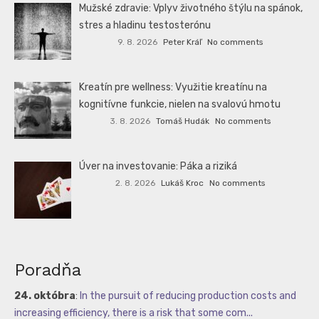
Mužské zdravie: Vplyv životného štýlu na spánok,
stres a hladinu testosterónu
9. 8. 2026
Peter Kráľ
No comments
Kreatín pre wellness: Využitie kreatínu na
kognitívne funkcie, nielen na svalovú hmotu
3. 8. 2026
Tomáš Hudák
No comments
Úver na investovanie: Páka a riziká
2. 8. 2026
Lukáš Kroc
No comments
Poradňa
24. októbra
:
In the pursuit of reducing production costs and
increasing efficiency, there is a risk that some com...