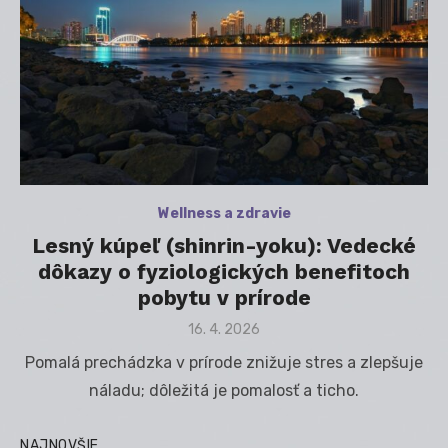
Wellness a zdravie
Lesný kúpeľ (shinrin-yoku): Vedecké
dôkazy o fyziologických benefitoch
pobytu v prírode
Posted
16. 4. 2026
on
Pomalá prechádzka v prírode znižuje stres a zlepšuje
náladu; dôležitá je pomalosť a ticho.
NAJNOVŠIE