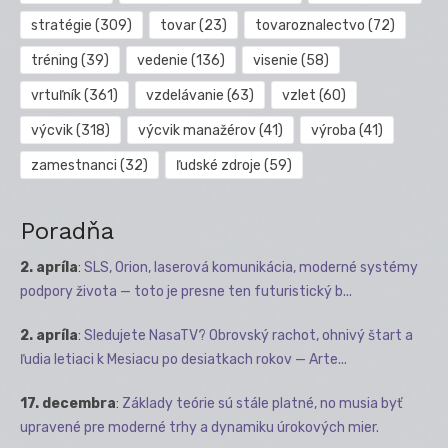
stratégie
(309)
tovar
(23)
tovaroznalectvo
(72)
tréning
(39)
vedenie
(136)
visenie
(58)
vrtuľník
(361)
vzdelávanie
(63)
vzlet
(60)
výcvik
(318)
výcvik manažérov
(41)
výroba
(41)
zamestnanci
(32)
ľudské zdroje
(59)
Poradňa
2. apríla
:
SLS, Orion, laserová komunikácia, moderné systémy
podpory života — toto je presne ten futuristický b...
2. apríla
:
Sledujete NasaTV? Obrovský rachot, ohnivý štart a
ľudia letiaci k Mesiacu po desiatkach rokov — Arte...
17. decembra
:
Základy teórie sú stále platné, no musia byť
upravené pre moderné trhy a dynamiku úrokových mier.