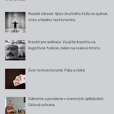
Mužské zdravie: Vplyv životného štýlu na spánok,
stres a hladinu testosterónu
Kreatín pre wellness: Využitie kreatínu na
kognitívne funkcie, nielen na svalovú hmotu
Úver na investovanie: Páka a riziká
Súkromie a povolenia v úverových aplikáciách:
Dátová ochrana