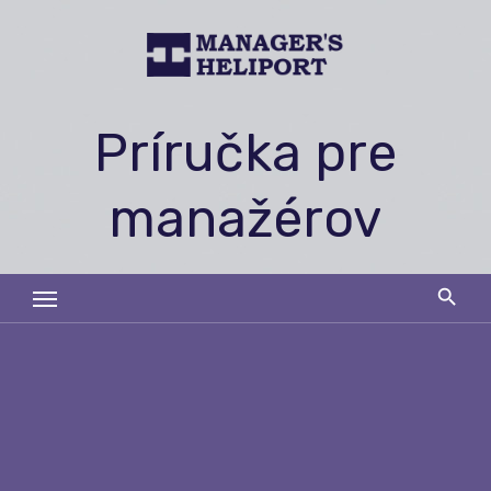
Skip
to
content
Príručka pre
manažérov