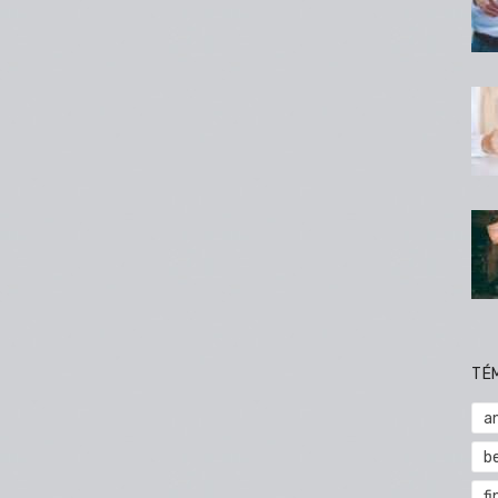
TÉ
a
b
fi