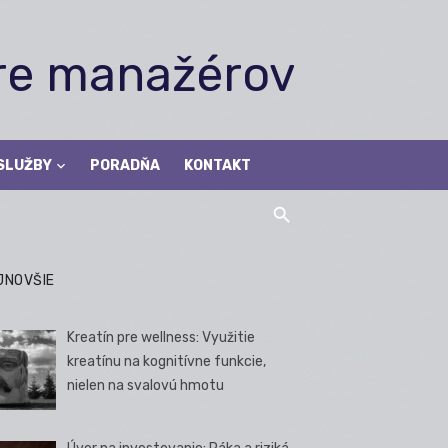
pre manažérov
SLUŽBY
PORADŇA
KONTAKT
JNOVŠIE
Kreatín pre wellness: Využitie
kreatínu na kognitívne funkcie,
nielen na svalovú hmotu