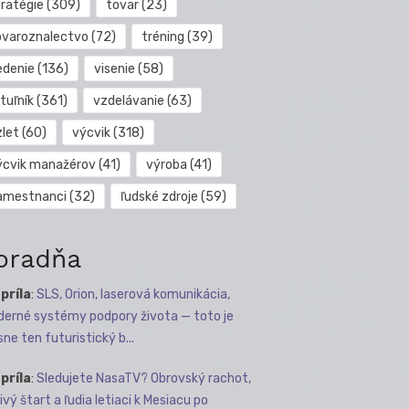
tratégie
(309)
tovar
(23)
ovaroznalectvo
(72)
tréning
(39)
edenie
(136)
visenie
(58)
tuľník
(361)
vzdelávanie
(63)
zlet
(60)
výcvik
(318)
ýcvik manažérov
(41)
výroba
(41)
amestnanci
(32)
ľudské zdroje
(59)
oradňa
apríla
:
SLS, Orion, laserová komunikácia,
erné systémy podpory života — toto je
sne ten futuristický b...
apríla
:
Sledujete NasaTV? Obrovský rachot,
ivý štart a ľudia letiaci k Mesiacu po