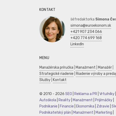
KONTAKT
šéfredaktorka
Simona Če
simona@euroekonom.sk
+421 907 234 066
+420 774 699 168
LinkedIn
MENU
Manažérska príručka
|
Manažment
|
Manažér
|
Strategické riadenie
|
Riadenie výroby a preda
Služby
|
Kontakt
© 2010 - 2026
SEO
|
Reklama a PR
|
Vrtuľníky
|
Autoškola
|
Reality
|
Manažment
|
Prijímáčky
|
Podnikanie
|
Financie
|
Ekonomika
|
Zdravie
|
S
Podnikateľský plán
|
Manažment
|
Marketing
|