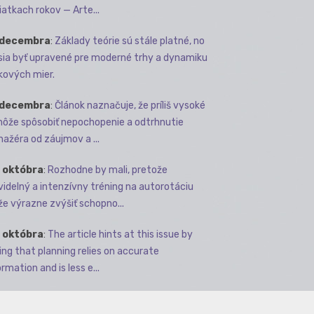
iatkach rokov — Arte...
 decembra
:
Základy teórie sú stále platné, no
ia byť upravené pre moderné trhy a dynamiku
kových mier.
 decembra
:
Článok naznačuje, že príliš vysoké
môže spôsobiť nepochopenie a odtrhnutie
ažéra od záujmov a ...
 októbra
:
Rozhodne by mali, pretože
videlný a intenzívny tréning na autorotáciu
e výrazne zvýšiť schopno...
 októbra
:
The article hints at this issue by
ing that planning relies on accurate
rmation and is less e...