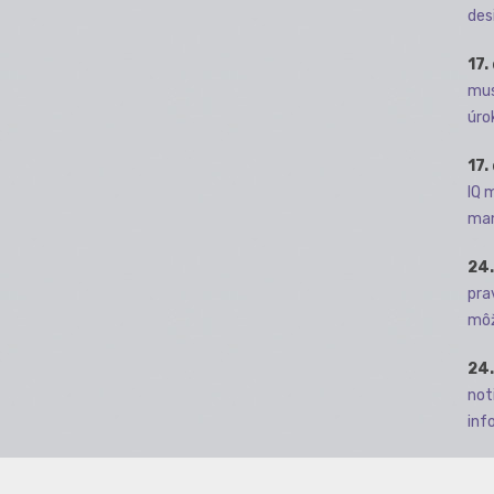
des
17.
mus
úro
17.
IQ 
man
24.
pra
môž
24.
not
info