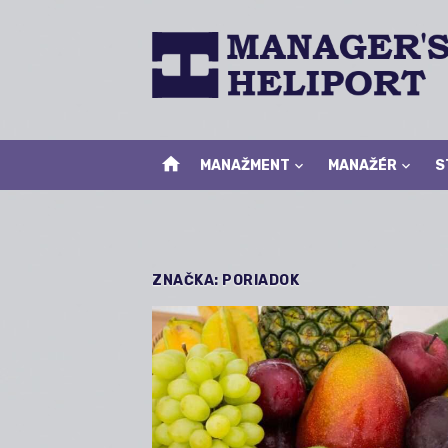
Skip
to
content
home
MANAŽMENT
MANAŽÉR
S
ZNAČKA:
PORIADOK