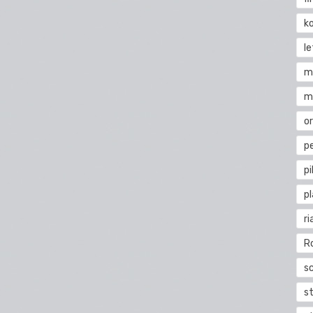
k
l
m
m
o
pe
pi
p
ri
R
s
st