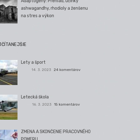
Adaptogény: Prehľad, účinky
ashwagandhy, rhodioly a ženšenu
na stres a výkon
JČÍTANEJŠIE
Lety a šport
14. 3. 2023
24 komentárov
Letecká škola
16. 3. 2023
15 komentárov
ZMENA A SKONČENIE PRACOVNÉHO
POMERU