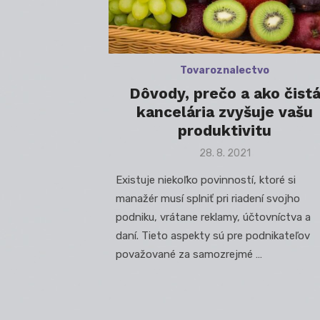
Tovaroznalectvo
Dôvody, prečo a ako čist
kancelária zvyšuje vašu
produktivitu
Posted
28. 8. 2021
on
Existuje niekoľko povinností, ktoré si
manažér musí splniť pri riadení svojho
podniku, vrátane reklamy, účtovníctva a
daní. Tieto aspekty sú pre podnikateľov
považované za samozrejmé …