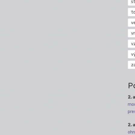
s
t
v
vr
v
v
z
P
2. 
mod
pre
2. 
ohn