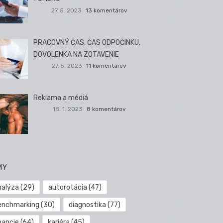
27. 5. 2023
13 komentárov
PRACOVNÝ ČAS, ČAS ODPOČINKU,
DOVOLENKA NA ZOTAVENIE
27. 5. 2023
11 komentárov
Reklama a médiá
18. 1. 2023
8 komentárov
MY
nalýza
(29)
autorotácia
(47)
enchmarking
(30)
diagnostika
(77)
nancie
(64)
kariéra
(45)