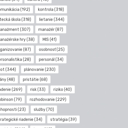
omunikácia
(192)
kontrola
(318)
etecká škola
(318)
lietanie
(344)
anažment
(307)
manažér
(87)
anažérske hry
(38)
MIS
(41)
rganizovanie
(87)
osobnosť
(25)
rsonalistika
(28)
personál
(34)
lot
(344)
plánovanie
(230)
lány
(48)
pristátie
(68)
adenie
(269)
risk
(33)
riziko
(40)
obinson
(79)
rozhodovanie
(229)
chopnosti
(23)
služby
(70)
rategické riadenie
(34)
stratégia
(39)