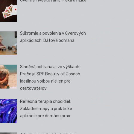
Úver na investovanie: Páka a riziká
Súkromie a povolenia v úverových
aplikáciách: Dátová ochrana
Slnečná ochrana aj vo výškach:
Prečo je SPF Beauty of Joseon
ideálnou voľbou nie len pre
cestovateľov
Reflexná terapia chodidiel:
Základné mapy a praktické
aplikácie pre domácu prax