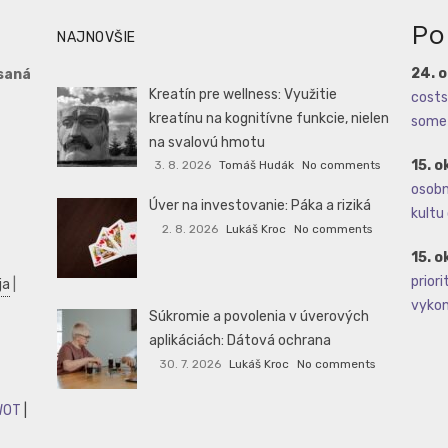
Po
NAJNOVŠIE
24. 
saná
Kreatín pre wellness: Využitie
costs 
kreatínu na kognitívne funkcie, nielen
some 
na svalovú hmotu
15. o
3. 8. 2026
Tomáš Hudák
No comments
osobné
Úver na investovanie: Páka a riziká
kultu 
2. 8. 2026
Lukáš Kroc
No comments
15. o
priori
ja
|
vykoná
Súkromie a povolenia v úverových
aplikáciách: Dátová ochrana
30. 7. 2026
Lukáš Kroc
No comments
WOT
|