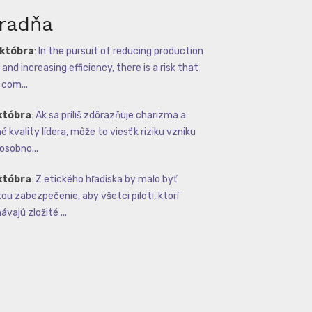
radňa
októbra
:
In the pursuit of reducing production
and increasing efficiency, there is a risk that
com...
któbra
:
Ak sa príliš zdôrazňuje charizma a
 kvality lídera, môže to viesť k riziku vzniku
osobno...
któbra
:
Z etického hľadiska by malo byť
tou zabezpečenie, aby všetci piloti, ktorí
vajú zložité ...