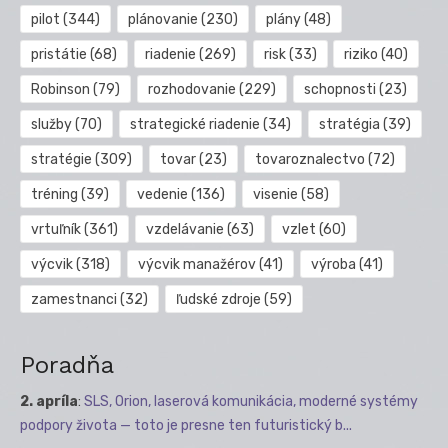
pilot
(344)
plánovanie
(230)
plány
(48)
pristátie
(68)
riadenie
(269)
risk
(33)
riziko
(40)
Robinson
(79)
rozhodovanie
(229)
schopnosti
(23)
služby
(70)
strategické riadenie
(34)
stratégia
(39)
stratégie
(309)
tovar
(23)
tovaroznalectvo
(72)
tréning
(39)
vedenie
(136)
visenie
(58)
vrtuľník
(361)
vzdelávanie
(63)
vzlet
(60)
výcvik
(318)
výcvik manažérov
(41)
výroba
(41)
zamestnanci
(32)
ľudské zdroje
(59)
Poradňa
2. apríla
:
SLS, Orion, laserová komunikácia, moderné systémy
podpory života — toto je presne ten futuristický b...