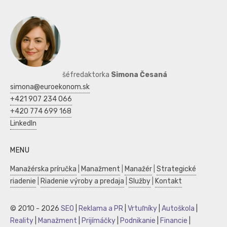
šéfredaktorka
Simona Česaná
simona@euroekonom.sk
+421 907 234 066
+420 774 699 168
LinkedIn
MENU
Manažérska príručka
|
Manažment
|
Manažér
|
Strategické
riadenie
|
Riadenie výroby a predaja
|
Služby
|
Kontakt
© 2010 - 2026
SEO
|
Reklama a PR
|
Vrtuľníky
|
Autoškola
|
Reality
|
Manažment
|
Prijímáčky
|
Podnikanie
|
Financie
|