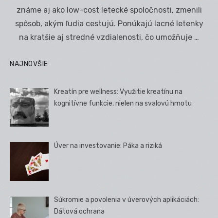
známe aj ako low-cost letecké spoločnosti, zmenili
spôsob, akým ľudia cestujú. Ponúkajú lacné letenky
na kratšie aj stredné vzdialenosti, čo umožňuje …
NAJNOVŠIE
Kreatín pre wellness: Využitie kreatínu na
kognitívne funkcie, nielen na svalovú hmotu
Úver na investovanie: Páka a riziká
Súkromie a povolenia v úverových aplikáciách:
Dátová ochrana