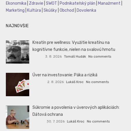
Ekonomika
|
Zdravie
|
SWOT
|
Podnikateľský plán
|
Manažment
|
Marketing
|
Kultúra
|
Skúšky
|
Obchod
|
Dovolenka
NAJNOVŠIE
Kreatín pre wellness: Využitie kreatínu na
kognitívne funkcie, nielen na svalovú hmotu
3. 8. 2026
Tomáš Hudák
No comments
Úver na investovanie: Páka a riziká
2. 8. 2026
Lukáš Kroc
No comments
Súkromie a povolenia v úverových aplikáciách:
Dátová ochrana
30. 7. 2026
Lukáš Kroc
No comments