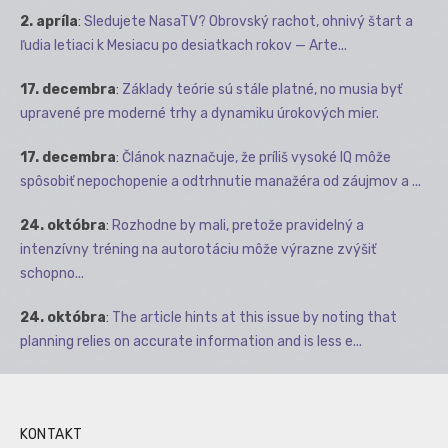
2. apríla
:
Sledujete NasaTV? Obrovský rachot, ohnivý štart a
ľudia letiaci k Mesiacu po desiatkach rokov — Arte...
17. decembra
:
Základy teórie sú stále platné, no musia byť
upravené pre moderné trhy a dynamiku úrokových mier.
17. decembra
:
Článok naznačuje, že príliš vysoké IQ môže
spôsobiť nepochopenie a odtrhnutie manažéra od záujmov a ...
24. októbra
:
Rozhodne by mali, pretože pravidelný a
intenzívny tréning na autorotáciu môže výrazne zvýšiť
schopno...
24. októbra
:
The article hints at this issue by noting that
planning relies on accurate information and is less e...
KONTAKT