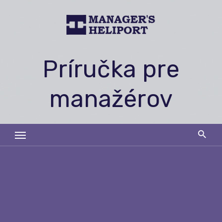
Skip
to
content
Príručka pre
manažérov