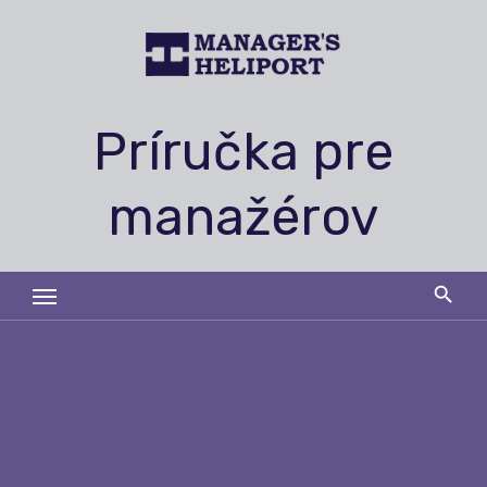
Skip
to
content
Príručka pre
manažérov