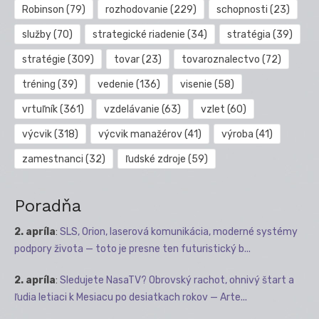
Robinson
(79)
rozhodovanie
(229)
schopnosti
(23)
služby
(70)
strategické riadenie
(34)
stratégia
(39)
stratégie
(309)
tovar
(23)
tovaroznalectvo
(72)
tréning
(39)
vedenie
(136)
visenie
(58)
vrtuľník
(361)
vzdelávanie
(63)
vzlet
(60)
výcvik
(318)
výcvik manažérov
(41)
výroba
(41)
zamestnanci
(32)
ľudské zdroje
(59)
Poradňa
2. apríla
:
SLS, Orion, laserová komunikácia, moderné systémy
podpory života — toto je presne ten futuristický b...
2. apríla
:
Sledujete NasaTV? Obrovský rachot, ohnivý štart a
ľudia letiaci k Mesiacu po desiatkach rokov — Arte...