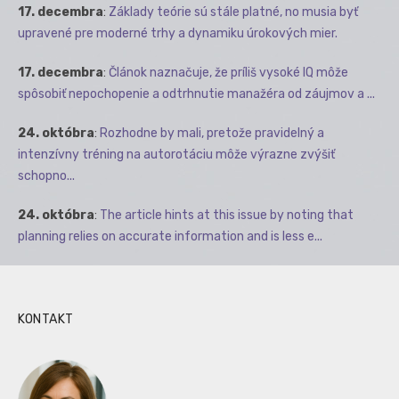
17. decembra
:
Základy teórie sú stále platné, no musia byť
upravené pre moderné trhy a dynamiku úrokových mier.
17. decembra
:
Článok naznačuje, že príliš vysoké IQ môže
spôsobiť nepochopenie a odtrhnutie manažéra od záujmov a ...
24. októbra
:
Rozhodne by mali, pretože pravidelný a
intenzívny tréning na autorotáciu môže výrazne zvýšiť
schopno...
24. októbra
:
The article hints at this issue by noting that
planning relies on accurate information and is less e...
KONTAKT