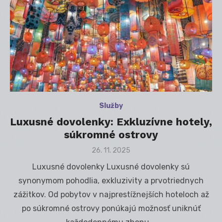
Služby
Luxusné dovolenky: Exkluzívne hotely,
súkromné ostrovy
Posted
26. 11. 2025
on
Luxusné dovolenky Luxusné dovolenky sú
synonymom pohodlia, exkluzivity a prvotriednych
zážitkov. Od pobytov v najprestížnejších hoteloch až
po súkromné ostrovy ponúkajú možnosť uniknúť