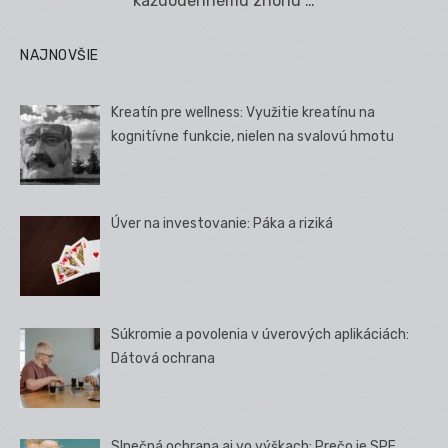
každodennému zhonu …
NAJNOVŠIE
Kreatín pre wellness: Využitie kreatínu na
kognitívne funkcie, nielen na svalovú hmotu
Úver na investovanie: Páka a riziká
Súkromie a povolenia v úverových aplikáciách:
Dátová ochrana
Slnečná ochrana aj vo výškach: Prečo je SPF