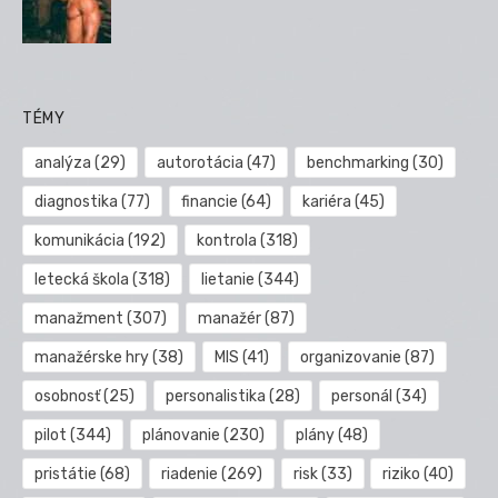
TÉMY
analýza
(29)
autorotácia
(47)
benchmarking
(30)
diagnostika
(77)
financie
(64)
kariéra
(45)
komunikácia
(192)
kontrola
(318)
letecká škola
(318)
lietanie
(344)
manažment
(307)
manažér
(87)
manažérske hry
(38)
MIS
(41)
organizovanie
(87)
osobnosť
(25)
personalistika
(28)
personál
(34)
pilot
(344)
plánovanie
(230)
plány
(48)
pristátie
(68)
riadenie
(269)
risk
(33)
riziko
(40)