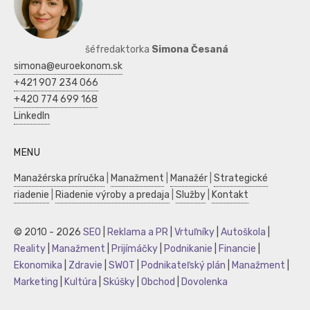
šéfredaktorka
Simona Česaná
simona@euroekonom.sk
+421 907 234 066
+420 774 699 168
LinkedIn
MENU
Manažérska príručka
|
Manažment
|
Manažér
|
Strategické
riadenie
|
Riadenie výroby a predaja
|
Služby
|
Kontakt
© 2010 - 2026
SEO
|
Reklama a PR
|
Vrtuľníky
|
Autoškola
|
Reality
|
Manažment
|
Prijímáčky
|
Podnikanie
|
Financie
|
Ekonomika
|
Zdravie
|
SWOT
|
Podnikateľský plán
|
Manažment
|
Marketing
|
Kultúra
|
Skúšky
|
Obchod
|
Dovolenka